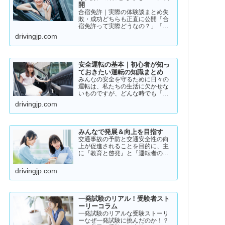
開
合宿免許｜実際の体験談まとめ失
敗・成功どちらも正直に公開「合
宿免許って実際どうなの？」「ち
ゃんと取れるのか不安…」「失敗
drivingjp.com
した人っているの？」そんな疑問
を持っている方に向けて、実際の
体験談をもとにリアルな声をまと
めました。結論から言うと👇👉 …
安全運転の基本｜初心者が知っ
ておきたい運転の知識まとめ
みんなの安全を守るために日々の
運転は、私たちの生活に欠かせな
いものですが、どんな時でも「安
全運転」を意識することが大切で
drivingjp.com
す。道路状況や天候、交通量は常
に変化しており、思わぬ危険が潜
んでいることもあります。スピー
ドの出し過ぎや注意力の低下、
みんなで発展＆向上を目指す
小…
交通事故の予防と交通安全性の向
上が促進されることを目的に、主
に『教育と啓発』と『運転者の意
識向上』をテーマとして、みんな
で発展＆向上を目指していきたい
drivingjp.com
と願っております！
一発試験のリアル！受験者スト
ーリーコラム
一発試験のリアルな受験ストーリ
ーなぜ一発試験に挑んだのか！？