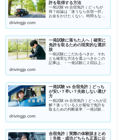
許を取得する方法
一発試験 vs 合宿免許｜どっちが
得？結論は「迷うなら合宿一択」
お金をかけたくない。時間もな
い。そんな人のために「現実的な
drivingjp.com
免許取得ルート」をまとめまし
た。👉 まずは結論から【結論】教
習所に通わない免許の取り方は、
実質この2つです。・一発試験…
一発試験に落ちた人へ｜確実に
免許を取るための現実的な選択
肢
一発試験にこだわるべきか、それ
とも確実な方法を選ぶべきかこの
記事は、・一発試験に２回以上落
ちている・落ちた詳しい理由が分
drivingjp.com
からない・このまま続けるか迷っ
ているそんな方に向けて書いてい
ます。このまま同じやり方を続け
ると、・さらに何回も落ちる・
一発試験 vs 合宿免許｜どっち
数…
が安い？早い？失敗しない選び
方
一発試験 vs 合宿免許｜どっちが正
解？迷っている人が最短で免許を
取るための判断基準「一発試験と
合宿免許、どっちがいいの？」
drivingjp.com
「安く済ませたいけど、失敗はし
たくない…」免許の取り方で迷っ
ている方は多いと思います。結論
から言うと、人によって最適…
合宿免許｜実際の体験談まとめ
｜失敗・成功どちらも正直に公