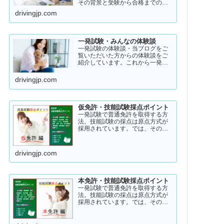
その背景と受験から合格までのリ
アル・ストーリー！受験者のスト
drivingjp.com
ーリーコラム一発試験の全体像
→ 一発試験 新 完全ガイド!
一発試験・みんなの体験談
一発試験の体験談・当ブログをご
覧いただいた方からの体験談をご
紹介しています。これから一発試
験を受験するあなたの参考になれ
ばと思い掲載します。体験談をご
drivingjp.com
覧いただきいろいろなヒントにし
ていただけたら幸いです。
仮免許・技能試験採点ポイント
一発試験で普通免許を取得する方
法。技能試験の採点は原点方式が
採用されています。では、その際
の採点基準はどのように設定され
ているのかご存知でしょうか？
「まだ知らない」という方はこち
drivingjp.com
らから確認してみてください。採
点基準と具体的な減点数をまとめ
てあります。
本免許・技能試験採点ポイント
一発試験で普通免許を取得する方
法。技能試験の採点は原点方式が
採用されています。では、その際
の採点基準はどのように設定され
ているのかご存知でしょうか？
「まだ知らない」という方はこち