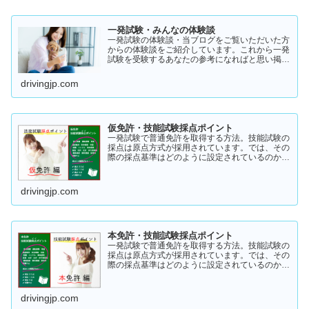
一発試験・みんなの体験談
一発試験の体験談・当ブログをご覧いただいた方
からの体験談をご紹介しています。これから一発
試験を受験するあなたの参考になればと思い掲載
します。体験談をご覧いただきいろいろなヒント
にしていただけたら幸いです。
drivingjp.com
仮免許・技能試験採点ポイント
一発試験で普通免許を取得する方法。技能試験の
採点は原点方式が採用されています。では、その
際の採点基準はどのように設定されているのかご
存知でしょうか？「まだ知らない」という方はこ
ちらから確認してみてください。採点基準と具体
的な減点数をまとめてあります。
drivingjp.com
本免許・技能試験採点ポイント
一発試験で普通免許を取得する方法。技能試験の
採点は原点方式が採用されています。では、その
際の採点基準はどのように設定されているのかご
存知でしょうか？「まだ知らない」という方はこ
ちらから確認してみてください。採点基準と具体
的な減点数をまとめてあります。
drivingjp.com