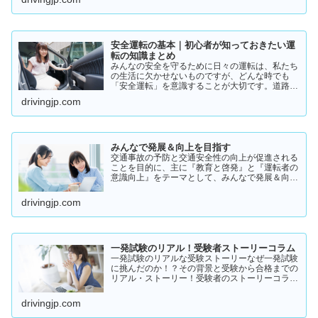
実際の体験談をもとにリアルな声をまとめまし
た。結論から言うと👇👉 …
安全運転の基本｜初心者が知っておきたい運
転の知識まとめ
みんなの安全を守るために日々の運転は、私たち
の生活に欠かせないものですが、どんな時でも
「安全運転」を意識することが大切です。道路状
況や天候、交通量は常に変化しており、思わぬ危
drivingjp.com
険が潜んでいることもあります。スピードの出し
過ぎや注意力の低下、小…
みんなで発展＆向上を目指す
交通事故の予防と交通安全性の向上が促進される
ことを目的に、主に『教育と啓発』と『運転者の
意識向上』をテーマとして、みんなで発展＆向上
を目指していきたいと願っております！
drivingjp.com
一発試験のリアル！受験者ストーリーコラム
一発試験のリアルな受験ストーリーなぜ一発試験
に挑んだのか！？その背景と受験から合格までの
リアル・ストーリー！受験者のストーリーコラム
一発試験の全体像 → 一発試験 新 完全ガイド!
drivingjp.com