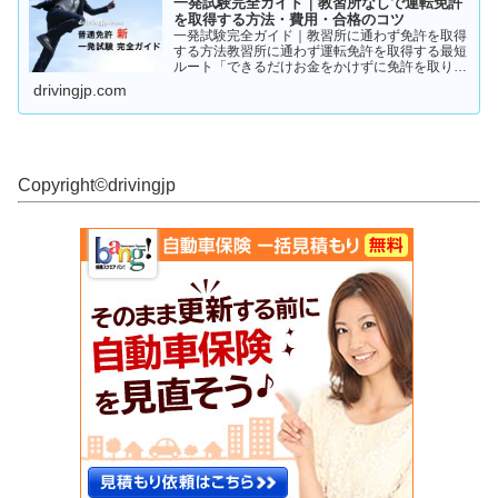
一発試験完全ガイド｜教習所なしで運転免許
を取得する方法・費用・合格のコツ
一発試験完全ガイド｜教習所に通わず免許を取得
する方法教習所に通わず運転免許を取得する最短
ルート「できるだけお金をかけずに免許を取りた
い」「教習所に通う時間がない」「すでに運転経
drivingjp.com
験がある」そんな人が注目しているのが、**一発
試験（飛び込み試験...
Copyright©︎drivingjp