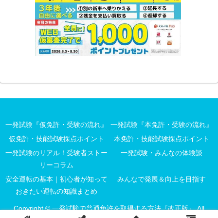
一発試験『仮免許・受験の流れ』
一発試験『本免許・受験の流れ』
仮免許・技能試験採点ポイント
本免許・技能試験採点ポイント
一発試験のリアル！受験者ストー
一発試験・みんなの体験談
リーコラム
安全運転の基本｜初心者が知って
みんなで発展＆向上を目指す
おきたい運転の知識まとめ
Copyright © 一発試験で普通免許を取得する方法『改正版』 All