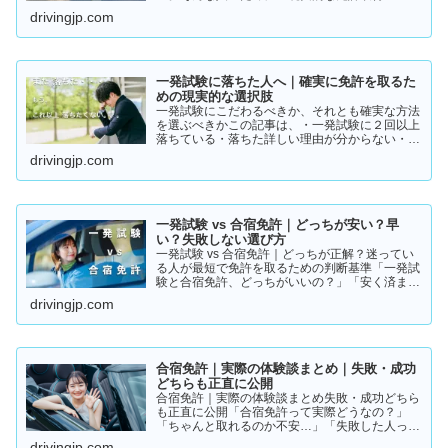
ト」をまとめました。👉 まずは結論から【結
drivingjp.com
論】教習所に通わない免許の取り方は、実質この
2つです。・一発試験…
一発試験に落ちた人へ｜確実に免許を取るた
めの現実的な選択肢
一発試験にこだわるべきか、それとも確実な方法
を選ぶべきかこの記事は、・一発試験に２回以上
落ちている・落ちた詳しい理由が分からない・こ
のまま続けるか迷っているそんな方に向けて書い
drivingjp.com
ています。このまま同じやり方を続けると、・さ
らに何回も落ちる・数…
一発試験 vs 合宿免許｜どっちが安い？早
い？失敗しない選び方
一発試験 vs 合宿免許｜どっちが正解？迷ってい
る人が最短で免許を取るための判断基準「一発試
験と合宿免許、どっちがいいの？」「安く済ませ
たいけど、失敗はしたくない…」免許の取り方で
drivingjp.com
迷っている方は多いと思います。結論から言う
と、人によって最適…
合宿免許｜実際の体験談まとめ｜失敗・成功
どちらも正直に公開
合宿免許｜実際の体験談まとめ失敗・成功どちら
も正直に公開「合宿免許って実際どうなの？」
「ちゃんと取れるのか不安…」「失敗した人って
いるの？」そんな疑問を持っている方に向けて、
drivingjp.com