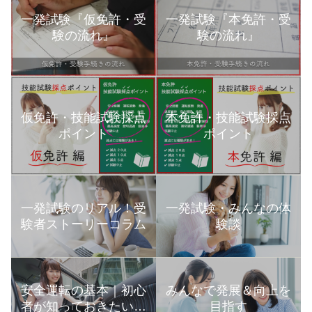
一発試験『仮免許・受
一発試験『本免許・受
験の流れ』
験の流れ』
本免許・技能試験採点
仮免許・技能試験採点
ポイント
ポイント
一発試験のリアル！受
一発試験・みんなの体
験者ストーリーコラム
験談
安全運転の基本｜初心
みんなで発展＆向上を
者が知っておきたい運
目指す