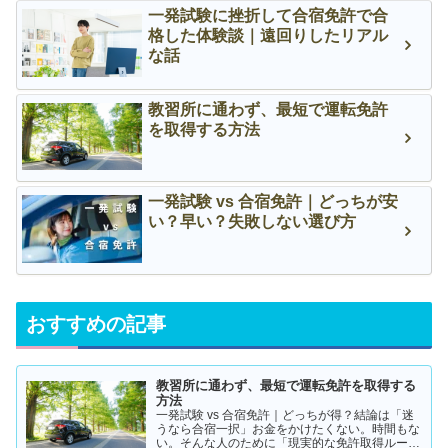
一発試験に挫折して合宿免許で合
格した体験談｜遠回りしたリアル
な話
教習所に通わず、最短で運転免許
を取得する方法
一発試験 vs 合宿免許｜どっちが安
い？早い？失敗しない選び方
おすすめの記事
教習所に通わず、最短で運転免許を取得する
方法
一発試験 vs 合宿免許｜どっちが得？結論は「迷
うなら合宿一択」お金をかけたくない。時間もな
い。そんな人のために「現実的な免許取得ルー