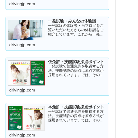
アル・ストーリー！受験者のスト
drivingjp.com
ーリーコラム一発試験の全体像
→ 一発試験 新 完全ガイド!
一発試験・みんなの体験談
一発試験の体験談・当ブログをご
覧いただいた方からの体験談をご
紹介しています。これから一発試
験を受験するあなたの参考になれ
ばと思い掲載します。体験談をご
drivingjp.com
覧いただきいろいろなヒントにし
ていただけたら幸いです。
仮免許・技能試験採点ポイント
一発試験で普通免許を取得する方
法。技能試験の採点は原点方式が
採用されています。では、その際
の採点基準はどのように設定され
ているのかご存知でしょうか？
「まだ知らない」という方はこち
drivingjp.com
らから確認してみてください。採
点基準と具体的な減点数をまとめ
てあります。
本免許・技能試験採点ポイント
一発試験で普通免許を取得する方
法。技能試験の採点は原点方式が
採用されています。では、その際
の採点基準はどのように設定され
ているのかご存知でしょうか？
「まだ知らない」という方はこち
drivingjp.com
らから確認してみてください。採