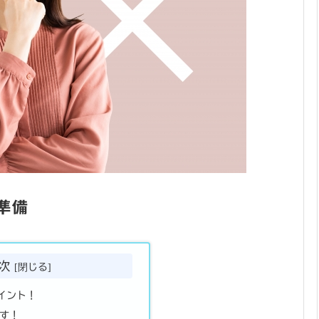
準備
次
イント！
す！