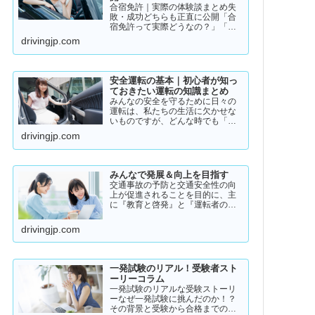
合宿免許｜実際の体験談まとめ失
敗・成功どちらも正直に公開「合
宿免許って実際どうなの？」「ち
ゃんと取れるのか不安…」「失敗
drivingjp.com
した人っているの？」そんな疑問
を持っている方に向けて、実際の
体験談をもとにリアルな声をまと
めました。結論から言うと👇👉 …
安全運転の基本｜初心者が知っ
ておきたい運転の知識まとめ
みんなの安全を守るために日々の
運転は、私たちの生活に欠かせな
いものですが、どんな時でも「安
全運転」を意識することが大切で
drivingjp.com
す。道路状況や天候、交通量は常
に変化しており、思わぬ危険が潜
んでいることもあります。スピー
ドの出し過ぎや注意力の低下、
みんなで発展＆向上を目指す
小…
交通事故の予防と交通安全性の向
上が促進されることを目的に、主
に『教育と啓発』と『運転者の意
識向上』をテーマとして、みんな
で発展＆向上を目指していきたい
drivingjp.com
と願っております！
一発試験のリアル！受験者スト
ーリーコラム
一発試験のリアルな受験ストーリ
ーなぜ一発試験に挑んだのか！？
その背景と受験から合格までのリ