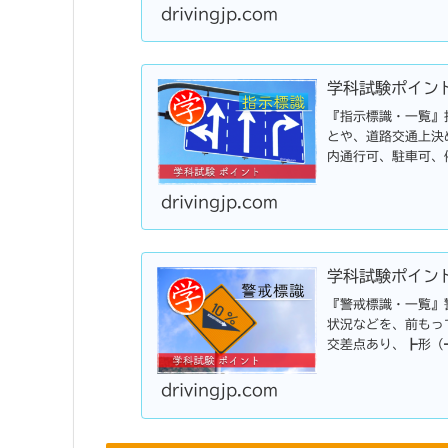
drivingjp.com
学科試験ポイン
『指示標識・一覧』
とや、道路交通上決
内通行可、駐車可、
断帯、横断歩道・自
drivingjp.com
学科試験ポイン
『警戒標識・一覧』
状況などを、前もっ
交差点あり、┣形（
点あり、ロータリー
drivingjp.com