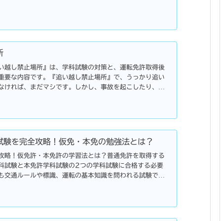
限超過、放置駐車違反・・・
所
い越し禁止場所』は、学科試験の対策と、運転免許取得後
重要な内容です。『追い越し禁止場所』で、うっかり追い
なければ、まだマシです。しかし、事故を起こしたり、事
。事故にならずとも、
試験を完全攻略！仮免・本免の勉強法とは？
攻略！仮免許・本免許の学習法とは？普通免許を取得する
科試験と本免許学科試験の2つの学科試験に合格する必要
も交通ルールや標識、運転の基本知識を問われる試験です
難易度の違...