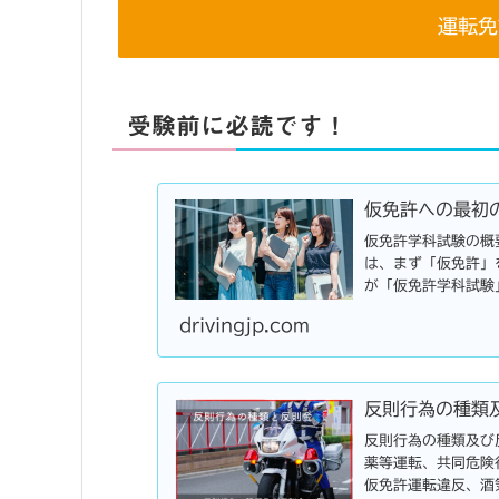
運転免
受験前に必読です！
仮免許への最初
仮免許学科試験の概
は、まず「仮免許」
が「仮免許学科試験
きません。そこで今回
drivingjp.com
反則行為の種類
反則行為の種類及び
薬等運転、共同危険
仮免許運転違反、酒