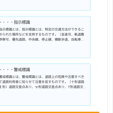
ト・・・指示標識
指示標識とは、指示標識とは、特定の交通方法ができるこ
められた場所などを支持するものです。（並進可、軌道敷
停車可、優先道路、中央線、停止線、横断歩道、自転車横
転車横断帯、安全地帯・・・）
ト・・・警戒標識
警戒標識とは、警戒標識とは、道路上の危険や注意すべき
て道路利用者に知らせて注意を促すものです。（十形道路
┫形）道路交差点あり、┳形道路交差点あり、Y形道路交差
あり、右（左）方屈曲あり・・・）