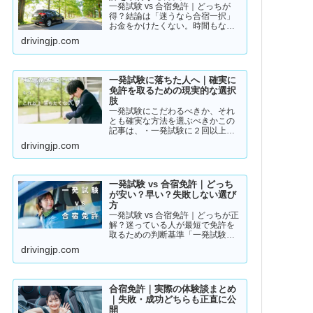
一発試験 vs 合宿免許｜どっちが
得？結論は「迷うなら合宿一択」
お金をかけたくない。時間もな
い。そんな人のために「現実的な
drivingjp.com
免許取得ルート」をまとめまし
た。👉 まずは結論から【結論】教
習所に通わない免許の取り方は、
実質この2つです。・一発試験…
一発試験に落ちた人へ｜確実に
免許を取るための現実的な選択
肢
一発試験にこだわるべきか、それ
とも確実な方法を選ぶべきかこの
記事は、・一発試験に２回以上落
ちている・落ちた詳しい理由が分
drivingjp.com
からない・このまま続けるか迷っ
ているそんな方に向けて書いてい
ます。このまま同じやり方を続け
ると、・さらに何回も落ちる・
一発試験 vs 合宿免許｜どっち
数…
が安い？早い？失敗しない選び
方
一発試験 vs 合宿免許｜どっちが正
解？迷っている人が最短で免許を
取るための判断基準「一発試験と
合宿免許、どっちがいいの？」
drivingjp.com
「安く済ませたいけど、失敗はし
たくない…」免許の取り方で迷っ
ている方は多いと思います。結論
から言うと、人によって最適…
合宿免許｜実際の体験談まとめ
｜失敗・成功どちらも正直に公
開