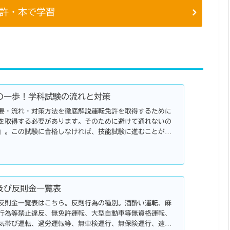
許・本で学習
の一歩！学科試験の流れと対策
要・流れ・対策方法を徹底解説運転免許を取得するために
を取得する必要があります。そのために避けて通れないの
」。この試験に合格しなければ、技能試験に進むことがで
は、仮免許...
及び反則金一覧表
反則金一覧表はこちら。反則行為の種別。酒酔い運転、麻
行為等禁止違反、無免許運転、大型自動車等無資格運転、
気帯び運転、過労運転等、無車検運行、無保険運行、速度