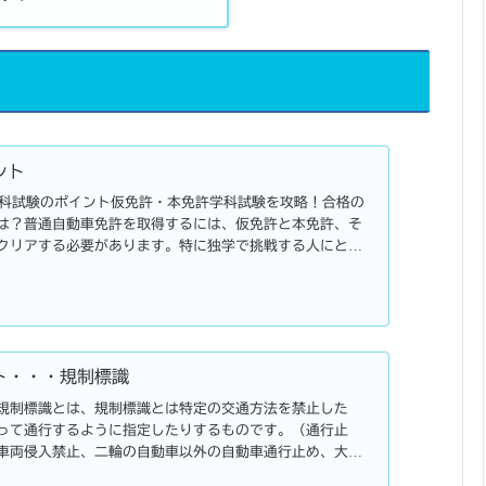
ント
 学科試験のポイント仮免許・本免許学科試験を攻略！合格の
は？普通自動車免許を取得するには、仮免許と本免許、そ
クリアする必要があります。特に独学で挑戦する人にとっ
を進...
ト・・・規制標識
規制標識とは、規制標識とは特定の交通方法を禁止した
って通行するように指定したりするものです。（通行止
車両侵入禁止、二輪の自動車以外の自動車通行止め、大型
め、大型乗用自動車等通行止め・・・）