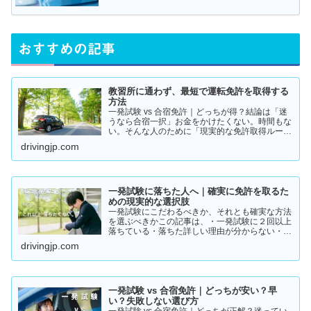
おすすめの記事
教習所に通わず、最短で運転免許を取得する
方法
一発試験 vs 合宿免許｜どっちが得？結論は「迷
うなら合宿一択」お金をかけたくない。時間もな
い。そんな人のために「現実的な免許取得ルー
ト」をまとめました。👉 まずは結論から【結
drivingjp.com
論】教習所に通わない免許の取り方は、実質この
2つです。・一発試験…
一発試験に落ちた人へ｜確実に免許を取るた
めの現実的な選択肢
一発試験にこだわるべきか、それとも確実な方法
を選ぶべきかこの記事は、・一発試験に２回以上
落ちている・落ちた詳しい理由が分からない・こ
のまま続けるか迷っているそんな方に向けて書い
drivingjp.com
ています。このまま同じやり方を続けると、・さ
らに何回も落ちる・数…
一発試験 vs 合宿免許｜どっちが安い？早
い？失敗しない選び方