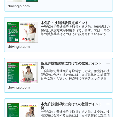
ちらから確認してみてください。採点基準と具体
的な減点数をまとめてあります。
drivingjp.com
本免許・技能試験採点ポイント
一発試験で普通免許を取得する方法。技能試験の
採点は原点方式が採用されています。では、その
際の採点基準はどのように設定されているのかご
存知でしょうか？「まだ知らない」という方はこ
ちらから確認してみてください。採点基準と具体
的な減点数をまとめてあります。
drivingjp.com
仮免許技能試験に向けての教習ポイント 一
覧
一発試験で普通免許を取得する方法。仮免許の技
能試験に合格するためには、まず具体的な対策項
目をご覧ください。採点時に何をチェックされる
のか！？これを知らなければ合格はできません。
この内容を活かしてあなたに応じた受験対策に挑
drivingjp.com
戦してください！
本免許技能試験に向けての教習ポイント 一
覧
一発試験で普通免許を取得する方法。本免許の技
能試験に合格するためには、まず具体的な対策項