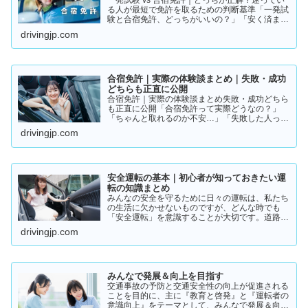
一発試験 vs 合宿免許｜どっちが正解？迷ってい
る人が最短で免許を取るための判断基準「一発試
験と合宿免許、どっちがいいの？」「安く済ませ
たいけど、失敗はしたくない…」免許の取り方で
drivingjp.com
迷っている方は多いと思います。結論から言う
と、人によって最適…
合宿免許｜実際の体験談まとめ｜失敗・成功
どちらも正直に公開
合宿免許｜実際の体験談まとめ失敗・成功どちら
も正直に公開「合宿免許って実際どうなの？」
「ちゃんと取れるのか不安…」「失敗した人って
いるの？」そんな疑問を持っている方に向けて、
drivingjp.com
実際の体験談をもとにリアルな声をまとめまし
た。結論から言うと👇👉 …
安全運転の基本｜初心者が知っておきたい運
転の知識まとめ
みんなの安全を守るために日々の運転は、私たち
の生活に欠かせないものですが、どんな時でも
「安全運転」を意識することが大切です。道路状
況や天候、交通量は常に変化しており、思わぬ危
drivingjp.com
険が潜んでいることもあります。スピードの出し
過ぎや注意力の低下、小…
みんなで発展＆向上を目指す
交通事故の予防と交通安全性の向上が促進される
ことを目的に、主に『教育と啓発』と『運転者の
意識向上』をテーマとして、みんなで発展＆向上