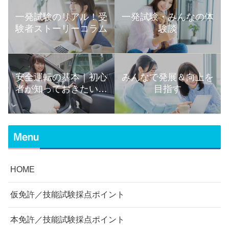
一発試験のリアル！受
一発試験・みんなの体
験者ストーリーコラム
験談
安全運転の基本｜初心
みんなで発展＆向上を
者が知っておきたい運
目指す
転の知識まとめ
Menu
HOME
仮免許／技能試験採点ポイント
本免許／技能試験採点ポイント