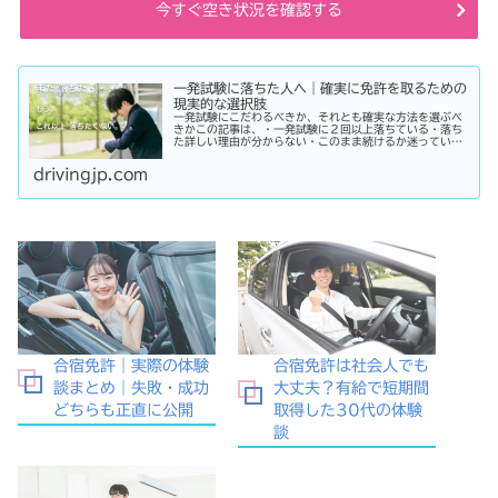
今すぐ空き状況を確認する
一発試験に落ちた人へ｜確実に免許を取るための
現実的な選択肢
一発試験にこだわるべきか、それとも確実な方法を選ぶべ
きかこの記事は、・一発試験に２回以上落ちている・落ち
た詳しい理由が分からない・このまま続けるか迷っている
そんな方に向けて書いています。このまま同じやり方を続
けると、・さらに何回も落ちる・数...
drivingjp.com
合宿免許｜実際の体験
合宿免許は社会人でも
談まとめ｜失敗・成功
大丈夫？有給で短期間
どちらも正直に公開
取得した30代の体験
談