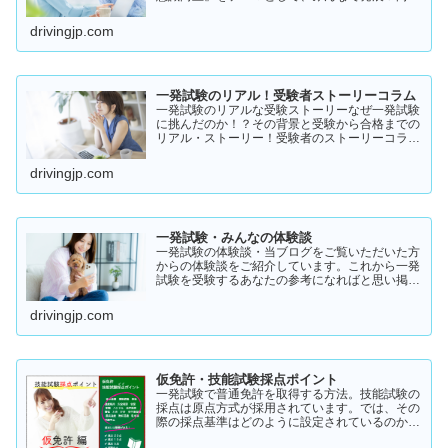
を目指していきたいと願っております！
drivingjp.com
一発試験のリアル！受験者ストーリーコラム
一発試験のリアルな受験ストーリーなぜ一発試験
に挑んだのか！？その背景と受験から合格までの
リアル・ストーリー！受験者のストーリーコラム
一発試験の全体像 → 一発試験 新 完全ガイド!
drivingjp.com
一発試験・みんなの体験談
一発試験の体験談・当ブログをご覧いただいた方
からの体験談をご紹介しています。これから一発
試験を受験するあなたの参考になればと思い掲載
します。体験談をご覧いただきいろいろなヒント
にしていただけたら幸いです。
drivingjp.com
仮免許・技能試験採点ポイント
一発試験で普通免許を取得する方法。技能試験の
採点は原点方式が採用されています。では、その
際の採点基準はどのように設定されているのかご
存知でしょうか？「まだ知らない」という方はこ