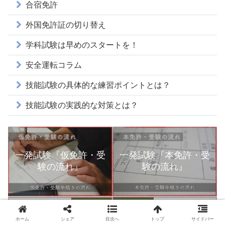
合宿免許
外国免許証の切り替え
学科試験は早めのスタートを！
安全運転コラム
技能試験の具体的な練習ポイントとは？
技能試験の実践的な対策とは？
一発試験『仮免許・受
一発試験『本免許・受
験の流れ』
験の流れ』
ホーム
シェア
目次へ
トップ
サイドバー