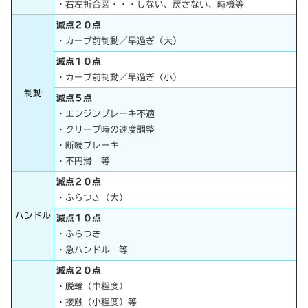
・右左折合図・・・しない、戻さない、時機等
減点２０点
・カーブ前制動／早過ぎ（大）
減点１０点
・カーブ前制動／早過ぎ（小）
制動
減点５点
・エンジンブレーキ不適
・クリープ時の速度調整
・断続ブレーキ
・不円滑 等
減点２０点
・ふらつき（大）
ハンドル
減点１０点
・ふらつき
・急ハンドル 等
減点２０点
・脱輪（中程度）
・接触（小程度）等