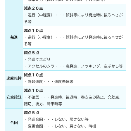
減点２０点
・逆行（中程度）・・・傾斜等により発進時に後ろへさが
る等
減点１０点
発進
・逆行（小程度）・・・傾斜等により発進時に後ろへさが
る等
減点５点
・発進てまどり
・アクセルのムラ・・・急発進、ノッキング、空ぶかし等
減点１０点
速度維持
・課題速度・・・速度未達等
減点１０点
安全確認
・不確認・・・発進時、後退時、巻き込み防止、交差点、
踏切、後方、降車時等
減点５点
・発進合図・・・しない、戻さない等
合図
・変更合図・・・しない、戻さない、時機