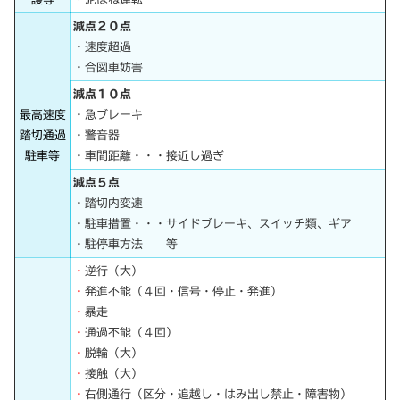
減点２０点
・速度超過
・合図車妨害
減点１０点
最高速度
・急ブレーキ
踏切通過
・警音器
駐車等
・車間距離・・・接近し過ぎ
減点５点
・踏切内変速
・駐車措置・・・サイドブレーキ、スイッチ類、ギア
・駐停車方法 等
・
逆行（大）
・
発進不能（４回・信号・停止・発進）
・
暴走
・
通過不能（４回）
・
脱輪（大）
・
接触（大）
・
右側通行（区分・追越し・はみ出し禁止・障害物）