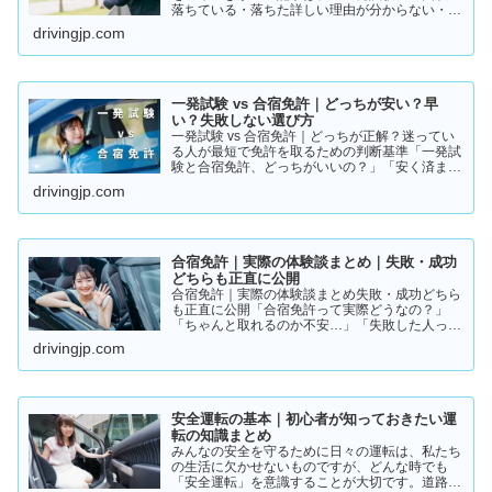
落ちている・落ちた詳しい理由が分からない・こ
のまま続けるか迷っているそんな方に向けて書い
drivingjp.com
ています。このまま同じやり方を続けると、・さ
らに何回も落ちる・数…
一発試験 vs 合宿免許｜どっちが安い？早
い？失敗しない選び方
一発試験 vs 合宿免許｜どっちが正解？迷ってい
る人が最短で免許を取るための判断基準「一発試
験と合宿免許、どっちがいいの？」「安く済ませ
たいけど、失敗はしたくない…」免許の取り方で
drivingjp.com
迷っている方は多いと思います。結論から言う
と、人によって最適…
合宿免許｜実際の体験談まとめ｜失敗・成功
どちらも正直に公開
合宿免許｜実際の体験談まとめ失敗・成功どちら
も正直に公開「合宿免許って実際どうなの？」
「ちゃんと取れるのか不安…」「失敗した人って
いるの？」そんな疑問を持っている方に向けて、
drivingjp.com
実際の体験談をもとにリアルな声をまとめまし
た。結論から言うと👇👉 …
安全運転の基本｜初心者が知っておきたい運
転の知識まとめ
みんなの安全を守るために日々の運転は、私たち
の生活に欠かせないものですが、どんな時でも
「安全運転」を意識することが大切です。道路状