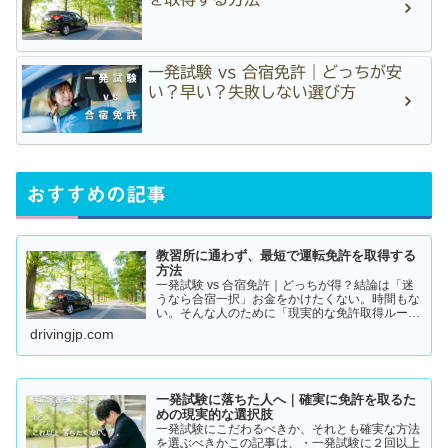
一発試験 vs 合宿免許｜どっちが安
い？早い？失敗しない選び方
おすすめの記事
教習所に通わず、最短で運転免許を取得する
方法
一発試験 vs 合宿免許｜どっちが得？結論は「迷
うなら合宿一択」お金をかけたくない。時間もな
い。そんな人のために「現実的な免許取得ルー
ト」をまとめました。👉 まずは結論から【結
drivingjp.com
論】教習所に通わない免許の取り方は、実質この
2つです。・一発試験…
一発試験に落ちた人へ｜確実に免許を取るた
めの現実的な選択肢
一発試験にこだわるべきか、それとも確実な方法
を選ぶべきかこの記事は、・一発試験に２回以上