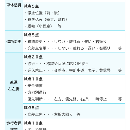
車体感覚
減点５点
・停止位置（前・後）
・巻き込み（寄せ、離れ）
・脱輪（小程度） 等
減点５点
進路変更
・狭路変更・・・しない・離れる・遅い・右振り
・交差点変更・・・しない・離れる・遅い・右振り 等
減点２０点
・徐行・・・標識や状況に応じた徐行
・進入禁止・・・交差点、横断歩道、表示、黄信号 等
減点１０点
直進
・安全速度
右左折
・方向別通行
・優先判断・・・左方、優先路、右折、一時停止 等
減点５点
・交差点内・・・左折大回り 等
歩行者保
減点１０点
護等
・泥はね運転