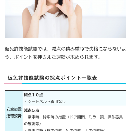
仮免許技能試験では、減点の積み重ねで失格にならないよ
う、ポイントを押さえた運転が求められます。
仮免許技能試験の採点ポイント一覧表
減点１０点
・シートベルト着用なし
安全措置
減点５点
運転姿勢
・乗車時、降車時の措置（ドア開閉、ミラー類、操作器具
の確認等）
・乗車姿勢（体の位置、足の位置、手の位置等）