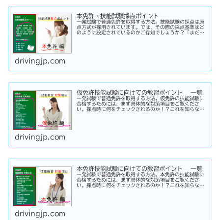
本免許・技能試験採点ポイント
一発試験で普通免許を取得する方法。技能試験の採点は原
点方式が採用されています。では、その際の採点基準はど
のように設定されているのかご存知でしょうか？「まだ知
らない」という方はこちらから確認してみてください。採
点基準と具体的な減点数をまとめてあります。
drivingjp.com
仮免許技能試験に向けての教習ポイント 一覧
一発試験で普通免許を取得する方法。仮免許の技能試験に
合格するためには、まず具体的な対策項目をご覧くださ
い。採点時に何をチェックされるのか！？これを知らなけ
れば合格はできません。この内容を活かしてあなたに応じ
た受験対策に挑戦してください！
drivingjp.com
本免許技能試験に向けての教習ポイント 一覧
一発試験で普通免許を取得する方法。本免許の技能試験に
合格するためには、まず具体的な対策項目をご覧くださ
い。採点時に何をチェックされるのか！？これを知らなけ
れば合格はできません。この内容を活かしてあなたに応じ
た受験対策に挑戦してください！
drivingjp.com