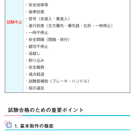
・
安全地帯等
・
後車妨害
・
信号（赤進入・黄進入）
試験中止
・
進行妨害（左方優先・優先路・右折・一時停止）
・
一時不停止
・
安全間隔（間隔・徐行）
・
踏切不停止
・
追越し
・
割り込み
・
安全義務
・
減点超過
・
試験管補助（ブレーキ・ハンドル）
・
指示違反
試験合格のための重要ポイント
1. 基本動作の徹底