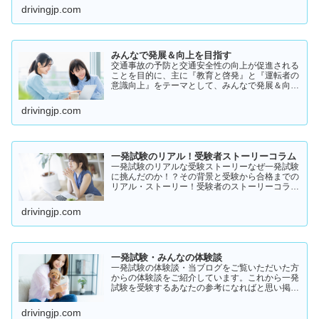
況や天候、交通量は常に変化しており、思わぬ危
drivingjp.com
険が潜んでいることもあります。スピードの出し
過ぎや注意力の低下、小…
みんなで発展＆向上を目指す
交通事故の予防と交通安全性の向上が促進される
ことを目的に、主に『教育と啓発』と『運転者の
意識向上』をテーマとして、みんなで発展＆向上
を目指していきたいと願っております！
drivingjp.com
一発試験のリアル！受験者ストーリーコラム
一発試験のリアルな受験ストーリーなぜ一発試験
に挑んだのか！？その背景と受験から合格までの
リアル・ストーリー！受験者のストーリーコラム
一発試験の全体像 → 一発試験 新 完全ガイド!
drivingjp.com
一発試験・みんなの体験談
一発試験の体験談・当ブログをご覧いただいた方
からの体験談をご紹介しています。これから一発
試験を受験するあなたの参考になればと思い掲載
します。体験談をご覧いただきいろいろなヒント
にしていただけたら幸いです。
drivingjp.com