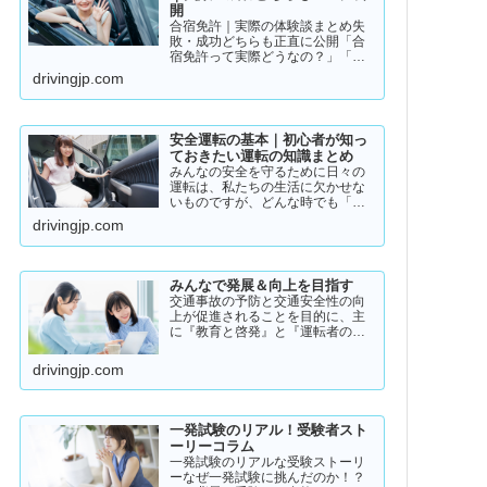
開
合宿免許｜実際の体験談まとめ失
敗・成功どちらも正直に公開「合
宿免許って実際どうなの？」「ち
ゃんと取れるのか不安…」「失敗
drivingjp.com
した人っているの？」そんな疑問
を持っている方に向けて、実際の
体験談をもとにリアルな声をまと
めました。結論から言うと👇👉 …
安全運転の基本｜初心者が知っ
ておきたい運転の知識まとめ
みんなの安全を守るために日々の
運転は、私たちの生活に欠かせな
いものですが、どんな時でも「安
全運転」を意識することが大切で
drivingjp.com
す。道路状況や天候、交通量は常
に変化しており、思わぬ危険が潜
んでいることもあります。スピー
ドの出し過ぎや注意力の低下、
みんなで発展＆向上を目指す
小…
交通事故の予防と交通安全性の向
上が促進されることを目的に、主
に『教育と啓発』と『運転者の意
識向上』をテーマとして、みんな
で発展＆向上を目指していきたい
drivingjp.com
と願っております！
一発試験のリアル！受験者スト
ーリーコラム
一発試験のリアルな受験ストーリ
ーなぜ一発試験に挑んだのか！？