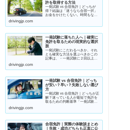
許を取得する方法
一発試験 vs 合宿免許｜どっちが
得？結論は「迷うなら合宿一択」
お金をかけたくない。時間もな
い。そんな人のために「現実的な
drivingjp.com
免許取得ルート」をまとめまし
た。👉 まずは結論から【結論】教
習所に通わない免許の取り方は、
実質この2つです。・一発試験…
一発試験に落ちた人へ｜確実に
免許を取るための現実的な選択
肢
一発試験にこだわるべきか、それ
とも確実な方法を選ぶべきかこの
記事は、・一発試験に２回以上落
ちている・落ちた詳しい理由が分
drivingjp.com
からない・このまま続けるか迷っ
ているそんな方に向けて書いてい
ます。このまま同じやり方を続け
ると、・さらに何回も落ちる・
一発試験 vs 合宿免許｜どっち
数…
が安い？早い？失敗しない選び
方
一発試験 vs 合宿免許｜どっちが正
解？迷っている人が最短で免許を
取るための判断基準「一発試験と
合宿免許、どっちがいいの？」
drivingjp.com
「安く済ませたいけど、失敗はし
たくない…」免許の取り方で迷っ
ている方は多いと思います。結論
から言うと、人によって最適…
合宿免許｜実際の体験談まとめ
｜失敗・成功どちらも正直に公