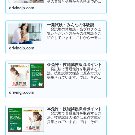
その背景と受験から合格までのリ
アル・ストーリー！受験者のスト
drivingjp.com
ーリーコラム一発試験の全体像
→ 一発試験 新 完全ガイド!
一発試験・みんなの体験談
一発試験の体験談・当ブログをご
覧いただいた方からの体験談をご
紹介しています。これから一発試
験を受験するあなたの参考になれ
ばと思い掲載します。体験談をご
drivingjp.com
覧いただきいろいろなヒントにし
ていただけたら幸いです。
仮免許・技能試験採点ポイント
一発試験で普通免許を取得する方
法。技能試験の採点は原点方式が
採用されています。では、その際
の採点基準はどのように設定され
ているのかご存知でしょうか？
「まだ知らない」という方はこち
drivingjp.com
らから確認してみてください。採
点基準と具体的な減点数をまとめ
てあります。
本免許・技能試験採点ポイント
一発試験で普通免許を取得する方
法。技能試験の採点は原点方式が
採用されています。では、その際
の採点基準はどのように設定され
ているのかご存知でしょうか？
「まだ知らない」という方はこち