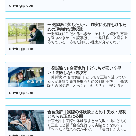
ト」をまとめました。👉 まずは結論から【結
drivingjp.com
論】教習所に通わない免許の取り方は、実質この
2つです。・一発試験…
一発試験に落ちた人へ｜確実に免許を取るた
めの現実的な選択肢
一発試験にこだわるべきか、それとも確実な方法
を選ぶべきかこの記事は、・一発試験に２回以上
落ちている・落ちた詳しい理由が分からない・こ
のまま続けるか迷っているそんな方に向けて書い
drivingjp.com
ています。このまま同じやり方を続けると、・さ
らに何回も落ちる・数…
一発試験 vs 合宿免許｜どっちが安い？早
い？失敗しない選び方
一発試験 vs 合宿免許｜どっちが正解？迷ってい
る人が最短で免許を取るための判断基準「一発試
験と合宿免許、どっちがいいの？」「安く済ませ
たいけど、失敗はしたくない…」免許の取り方で
drivingjp.com
迷っている方は多いと思います。結論から言う
と、人によって最適…
合宿免許｜実際の体験談まとめ｜失敗・成功
どちらも正直に公開
合宿免許｜実際の体験談まとめ失敗・成功どちら
も正直に公開「合宿免許って実際どうなの？」
「ちゃんと取れるのか不安…」「失敗した人って
いるの？」そんな疑問を持っている方に向けて、
drivingjp.com