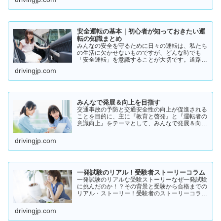
実際の体験談をもとにリアルな声をまとめまし
た。結論から言うと👇👉 …
安全運転の基本｜初心者が知っておきたい運
転の知識まとめ
みんなの安全を守るために日々の運転は、私たち
の生活に欠かせないものですが、どんな時でも
「安全運転」を意識することが大切です。道路状
況や天候、交通量は常に変化しており、思わぬ危
drivingjp.com
険が潜んでいることもあります。スピードの出し
過ぎや注意力の低下、小…
みんなで発展＆向上を目指す
交通事故の予防と交通安全性の向上が促進される
ことを目的に、主に『教育と啓発』と『運転者の
意識向上』をテーマとして、みんなで発展＆向上
を目指していきたいと願っております！
drivingjp.com
一発試験のリアル！受験者ストーリーコラム
一発試験のリアルな受験ストーリーなぜ一発試験
に挑んだのか！？その背景と受験から合格までの
リアル・ストーリー！受験者のストーリーコラム
一発試験の全体像 → 一発試験 新 完全ガイド!
drivingjp.com