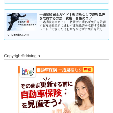
まずは一度ご覧ください！
一発試験完全ガイド｜教習所なしで運転免許
を取得する方法・費用・合格のコツ
一発試験完全ガイド｜教習所に通わず免許を取得
する方法教習所に通わず運転免許を取得する最短
ルート「できるだけお金をかけずに免許を取りた
い」「教習所に通う時間がない」「すでに運転経
drivingjp.com
験がある」そんな人が注目しているのが、**一発
試験（飛び込み試験...
Copyright©︎drivingjp