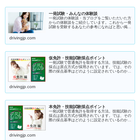
一発試験・みんなの体験談
一発試験の体験談・当ブログをご覧いただいた方
からの体験談をご紹介しています。これから一発
試験を受験するあなたの参考になればと思い掲載
します。体験談をご覧いただきいろいろなヒント
にしていただけたら幸いです。
drivingjp.com
仮免許・技能試験採点ポイント
一発試験で普通免許を取得する方法。技能試験の
採点は原点方式が採用されています。では、その
際の採点基準はどのように設定されているのかご
存知でしょうか？「まだ知らない」という方はこ
ちらから確認してみてください。採点基準と具体
的な減点数をまとめてあります。
drivingjp.com
本免許・技能試験採点ポイント
一発試験で普通免許を取得する方法。技能試験の
採点は原点方式が採用されています。では、その
際の採点基準はどのように設定されているのかご
存知でしょうか？「まだ知らない」という方はこ
ちらから確認してみてください。採点基準と具体
的な減点数をまとめてあります。
drivingjp.com