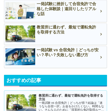
一発試験に挫折して合宿免許で合
格した体験談｜遠回りしたリアル
な話
教習所に通わず、最短で運転免許
を取得する方法
一発試験 vs 合宿免許｜どっちが安
い？早い？失敗しない選び方
おすすめの記事
教習所に通わず、最短で運転免許を取得する
方法
一発試験 vs 合宿免許｜どっちが得？結論は「迷
うなら合宿一択」お金をかけたくない。時間もな
い。そんな人のために「現実的な免許取得ルー