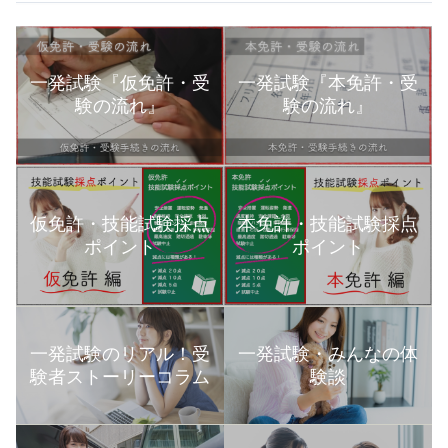
一発試験『仮免許・受
一発試験『本免許・受
験の流れ』
験の流れ』
本免許・技能試験採点
仮免許・技能試験採点
ポイント
ポイント
一発試験のリアル！受
一発試験・みんなの体
験者ストーリーコラム
験談