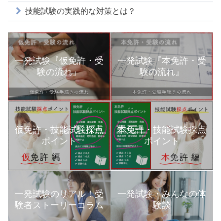
技能試験の実践的な対策とは？
一発試験『仮免許・受
一発試験『本免許・受
験の流れ』
験の流れ』
本免許・技能試験採点
仮免許・技能試験採点
ポイント
ポイント
一発試験のリアル！受
一発試験・みんなの体
験者ストーリーコラム
験談