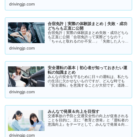
たいけど、失敗はしたくない…」免許の取り方で
drivingjp.com
迷っている方は多いと思います。結論から言う
と、人によって最適…
合宿免許｜実際の体験談まとめ｜失敗・成功
どちらも正直に公開
合宿免許｜実際の体験談まとめ失敗・成功どちら
も正直に公開「合宿免許って実際どうなの？」
「ちゃんと取れるのか不安…」「失敗した人って
いるの？」そんな疑問を持っている方に向けて、
drivingjp.com
実際の体験談をもとにリアルな声をまとめまし
た。結論から言うと👇👉 …
安全運転の基本｜初心者が知っておきたい運
転の知識まとめ
みんなの安全を守るために日々の運転は、私たち
の生活に欠かせないものですが、どんな時でも
「安全運転」を意識することが大切です。道路状
況や天候、交通量は常に変化しており、思わぬ危
drivingjp.com
険が潜んでいることもあります。スピードの出し
過ぎや注意力の低下、小…
みんなで発展＆向上を目指す
交通事故の予防と交通安全性の向上が促進される
ことを目的に、主に『教育と啓発』と『運転者の
意識向上』をテーマとして、みんなで発展＆向上
を目指していきたいと願っております！
drivingjp.com