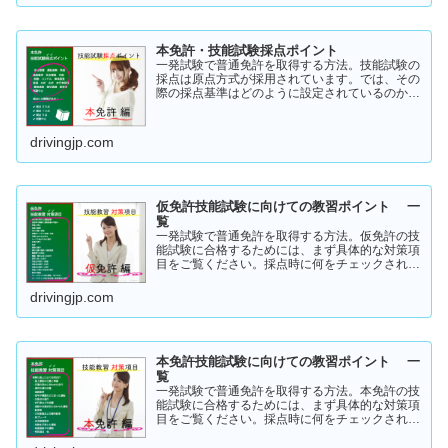
本免許・技能試験採点ポイント
一発試験で普通免許を取得する方法。技能試験の
採点は原点方式が採用されています。では、その
際の採点基準はどのように設定されているのかご
存知でしょうか？「まだ知らない」という方はこ
ちらから確認してみてください。採点基準と具体
的な減点数をまとめてあります。
drivingjp.com
仮免許技能試験に向けての教習ポイント 一
覧
一発試験で普通免許を取得する方法。仮免許の技
能試験に合格するためには、まず具体的な対策項
目をご覧ください。採点時に何をチェックされる
のか！？これを知らなければ合格はできません。
この内容を活かしてあなたに応じた受験対策に挑
drivingjp.com
戦してください！
本免許技能試験に向けての教習ポイント 一
覧
一発試験で普通免許を取得する方法。本免許の技
能試験に合格するためには、まず具体的な対策項
目をご覧ください。採点時に何をチェックされる
のか！？これを知らなければ合格はできません。
この内容を活かしてあなたに応じた受験対策に挑