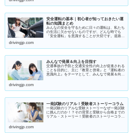
実際の体験談をもとにリアルな声をまとめまし
た。結論から言うと👇👉 …
安全運転の基本｜初心者が知っておきたい運
転の知識まとめ
みんなの安全を守るために日々の運転は、私たち
の生活に欠かせないものですが、どんな時でも
「安全運転」を意識することが大切です。道路状
況や天候、交通量は常に変化しており、思わぬ危
drivingjp.com
険が潜んでいることもあります。スピードの出し
過ぎや注意力の低下、小…
みんなで発展＆向上を目指す
交通事故の予防と交通安全性の向上が促進される
ことを目的に、主に『教育と啓発』と『運転者の
意識向上』をテーマとして、みんなで発展＆向上
を目指していきたいと願っております！
drivingjp.com
一発試験のリアル！受験者ストーリーコラム
一発試験のリアルな受験ストーリーなぜ一発試験
に挑んだのか！？その背景と受験から合格までの
リアル・ストーリー！受験者のストーリーコラム
一発試験の全体像 → 一発試験 新 完全ガイド!
drivingjp.com