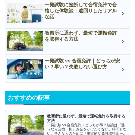
一発試験に挫折して合宿免許で合
格した体験談｜遠回りしたリアル
な話
教習所に通わず、最短で運転免許
を取得する方法
一発試験 vs 合宿免許｜どっちが安
い？早い？失敗しない選び方
おすすめの記事
教習所に通わず、最短で運転免許を取得する
方法
一発試験 vs 合宿免許｜どっちが得？結論は「迷
うなら合宿一択」お金をかけたくない。時間もな
い。そんな人のために「現実的な免許取得ルー