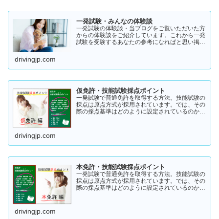
一発試験・みんなの体験談
一発試験の体験談・当ブログをご覧いただいた方
からの体験談をご紹介しています。これから一発
試験を受験するあなたの参考になればと思い掲載
します。体験談をご覧いただきいろいろなヒント
にしていただけたら幸いです。
drivingjp.com
仮免許・技能試験採点ポイント
一発試験で普通免許を取得する方法。技能試験の
採点は原点方式が採用されています。では、その
際の採点基準はどのように設定されているのかご
存知でしょうか？「まだ知らない」という方はこ
ちらから確認してみてください。採点基準と具体
的な減点数をまとめてあります。
drivingjp.com
本免許・技能試験採点ポイント
一発試験で普通免許を取得する方法。技能試験の
採点は原点方式が採用されています。では、その
際の採点基準はどのように設定されているのかご
存知でしょうか？「まだ知らない」という方はこ
ちらから確認してみてください。採点基準と具体
的な減点数をまとめてあります。
drivingjp.com