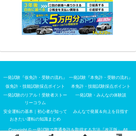
一発試験『仮免許・受験の流れ』
一発試験『本免許・受験の流れ』
仮免許・技能試験採点ポイント
本免許・技能試験採点ポイント
一発試験のリアル！受験者ストー
一発試験・みんなの体験談
リーコラム
安全運転の基本｜初心者が知って
みんなで発展＆向上を目指す
おきたい運転の知識まとめ
Copyright © 一発試験で普通免許を取得する方法『改正版』 All