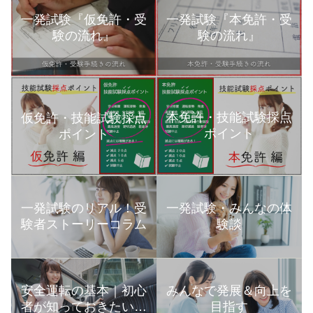
一発試験『仮免許・受
一発試験『本免許・受
験の流れ』
験の流れ』
本免許・技能試験採点
仮免許・技能試験採点
ポイント
ポイント
一発試験のリアル！受
一発試験・みんなの体
験者ストーリーコラム
験談
安全運転の基本｜初心
みんなで発展＆向上を
者が知っておきたい運
目指す