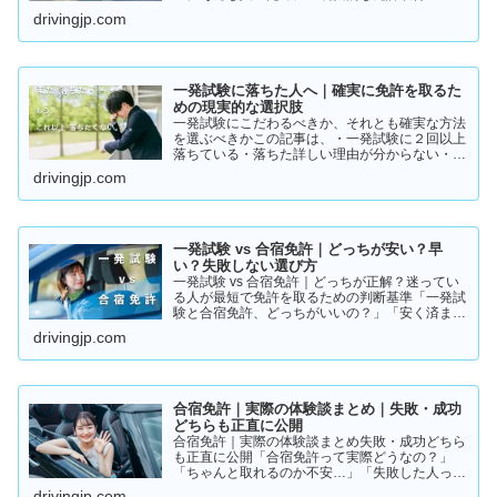
ト」をまとめました。👉 まずは結論から【結
drivingjp.com
論】教習所に通わない免許の取り方は、実質この
2つです。・一発試験…
一発試験に落ちた人へ｜確実に免許を取るた
めの現実的な選択肢
一発試験にこだわるべきか、それとも確実な方法
を選ぶべきかこの記事は、・一発試験に２回以上
落ちている・落ちた詳しい理由が分からない・こ
のまま続けるか迷っているそんな方に向けて書い
drivingjp.com
ています。このまま同じやり方を続けると、・さ
らに何回も落ちる・数…
一発試験 vs 合宿免許｜どっちが安い？早
い？失敗しない選び方
一発試験 vs 合宿免許｜どっちが正解？迷ってい
る人が最短で免許を取るための判断基準「一発試
験と合宿免許、どっちがいいの？」「安く済ませ
たいけど、失敗はしたくない…」免許の取り方で
drivingjp.com
迷っている方は多いと思います。結論から言う
と、人によって最適…
合宿免許｜実際の体験談まとめ｜失敗・成功
どちらも正直に公開
合宿免許｜実際の体験談まとめ失敗・成功どちら
も正直に公開「合宿免許って実際どうなの？」
「ちゃんと取れるのか不安…」「失敗した人って
いるの？」そんな疑問を持っている方に向けて、
drivingjp.com