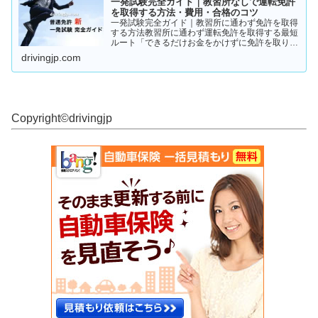
一発試験完全ガイド｜教習所なしで運転免許
を取得する方法・費用・合格のコツ
一発試験完全ガイド｜教習所に通わず免許を取得
する方法教習所に通わず運転免許を取得する最短
ルート「できるだけお金をかけずに免許を取りた
い」「教習所に通う時間がない」「すでに運転経
drivingjp.com
験がある」そんな人が注目しているのが、**一発
試験（飛び込み試験...
Copyright©︎drivingjp