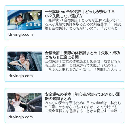
一発試験 vs 合宿免許｜どっちが安い？早
い？失敗しない選び方
一発試験 vs 合宿免許｜どっちが正解？迷ってい
る人が最短で免許を取るための判断基準「一発試
験と合宿免許、どっちがいいの？」「安く済ませ
たいけど、失敗はしたくない…」免許の取り方で
drivingjp.com
迷っている方は多いと思います。結論から言う
と、人によって最適…
合宿免許｜実際の体験談まとめ｜失敗・成功
どちらも正直に公開
合宿免許｜実際の体験談まとめ失敗・成功どちら
も正直に公開「合宿免許って実際どうなの？」
「ちゃんと取れるのか不安…」「失敗した人って
いるの？」そんな疑問を持っている方に向けて、
drivingjp.com
実際の体験談をもとにリアルな声をまとめまし
た。結論から言うと👇👉 …
安全運転の基本｜初心者が知っておきたい運
転の知識まとめ
みんなの安全を守るために日々の運転は、私たち
の生活に欠かせないものですが、どんな時でも
「安全運転」を意識することが大切です。道路状
況や天候、交通量は常に変化しており、思わぬ危
drivingjp.com
険が潜んでいることもあります。スピードの出し
過ぎや注意力の低下、小…