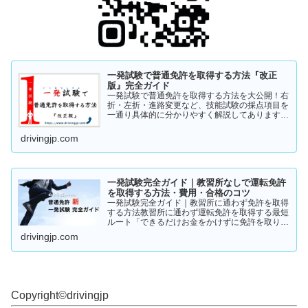
一発試験で普通免許を取得する方法『改正
版』完全ガイド
一発試験で普通免許を取得する方法を大公開！右
折・左折・進路変更など、技能試験の採点項目を
一通り具体的に分かりやすく解説してあります。
これから受験の方、一発試験を受けるか否かで迷
っている方など、情報収集にお役立てください。
drivingjp.com
まずは一度ご覧ください！
一発試験完全ガイド｜教習所なしで運転免許
を取得する方法・費用・合格のコツ
一発試験完全ガイド｜教習所に通わず免許を取得
する方法教習所に通わず運転免許を取得する最短
ルート「できるだけお金をかけずに免許を取りた
い」「教習所に通う時間がない」「すでに運転経
drivingjp.com
験がある」そんな人が注目しているのが、**一発
試験（飛び込み試験...
Copyright©︎drivingjp