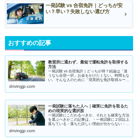
一発試験 vs 合宿免許｜どっちが安
い？早い？失敗しない選び方
おすすめの記事
教習所に通わず、最短で運転免許を取得する
方法
一発試験 vs 合宿免許｜どっちが得？結論は「迷
うなら合宿一択」お金をかけたくない。時間もな
い。そんな人のために「現実的な免許取得ルー
ト」をまとめました。👉 まずは結論から【結
drivingjp.com
論】教習所に通わない免許の取り方は、実質この
2つです。・一発試験…
一発試験に落ちた人へ｜確実に免許を取るた
めの現実的な選択肢
一発試験にこだわるべきか、それとも確実な方法
を選ぶべきかこの記事は、・一発試験に２回以上
落ちている・落ちた詳しい理由が分からない・こ
のまま続けるか迷っているそんな方に向けて書い
drivingjp.com
ています。このまま同じやり方を続けると、・さ
らに何回も落ちる・数…