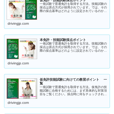
仮免許・技能試験採点ポイント
一発試験で普通免許を取得する方法。技能試験の
採点は原点方式が採用されています。では、その
際の採点基準はどのように設定されているのかご
存知でしょうか？「まだ知らない」という方はこ
ちらから確認してみてください。採点基準と具体
的な減点数をまとめてあります。
drivingjp.com
本免許・技能試験採点ポイント
一発試験で普通免許を取得する方法。技能試験の
採点は原点方式が採用されています。では、その
際の採点基準はどのように設定されているのかご
存知でしょうか？「まだ知らない」という方はこ
ちらから確認してみてください。採点基準と具体
的な減点数をまとめてあります。
drivingjp.com
仮免許技能試験に向けての教習ポイント 一
覧
一発試験で普通免許を取得する方法。仮免許の技
能試験に合格するためには、まず具体的な対策項
目をご覧ください。採点時に何をチェックされる
のか！？これを知らなければ合格はできません。
この内容を活かしてあなたに応じた受験対策に挑
drivingjp.com
戦してください！