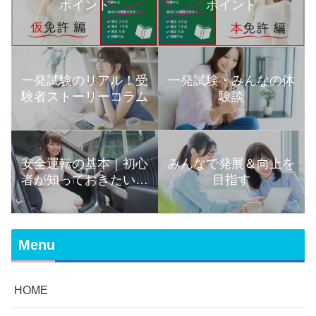
ポイント
ポイント
一発試験のリアル！受
一発試験・みんなの体
験者ストーリーコラム
験談
安全運転の基本｜初心
みんなで発展＆向上を
者が知っておきたい運
目指す
転の知識まとめ
Menu
HOME