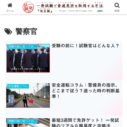
一発試験の流れから合格のコツまで、徹底解説！
ホーム
検索
警察官
受験の前に！試験官はどんな人？
受験の前に知っておきたいコト！
安全運転コラム：警備員の指示、
安全運転コラム
どこまで従う？迷った時の判断基
準！
最短3週間で免許ゲット！ 一発試
受験の前に知っておきたいコト！
験のリアルな難易度と攻略法