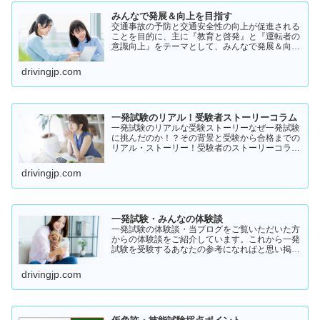
みんなで発展＆向上を目指す
交通事故の予防と交通安全性の向上が促進される
ことを目的に、主に『教育と啓発』と『運転者の
意識向上』をテーマとして、みんなで発展＆向上
を目指していきたいと願っております！
drivingjp.com
一発試験のリアル！受験者ストーリーコラム
一発試験のリアルな受験ストーリーなぜ一発試験
に挑んだのか！？その背景と受験から合格までの
リアル・ストーリー！受験者のストーリーコラム
一発試験の全体像 → 一発試験 新 完全ガイド!
drivingjp.com
一発試験・みんなの体験談
一発試験の体験談・当ブログをご覧いただいた方
からの体験談をご紹介しています。これから一発
試験を受験するあなたの参考になればと思い掲載
します。体験談をご覧いただきいろいろなヒント
にしていただけたら幸いです。
drivingjp.com