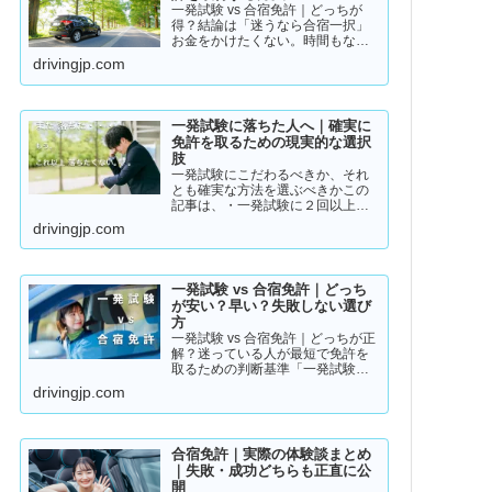
一発試験 vs 合宿免許｜どっちが
得？結論は「迷うなら合宿一択」
お金をかけたくない。時間もな
い。そんな人のために「現実的な
drivingjp.com
免許取得ルート」をまとめまし
た。👉 まずは結論から【結論】教
習所に通わない免許の取り方は、
実質この2つです。・一発試験…
一発試験に落ちた人へ｜確実に
免許を取るための現実的な選択
肢
一発試験にこだわるべきか、それ
とも確実な方法を選ぶべきかこの
記事は、・一発試験に２回以上落
ちている・落ちた詳しい理由が分
drivingjp.com
からない・このまま続けるか迷っ
ているそんな方に向けて書いてい
ます。このまま同じやり方を続け
ると、・さらに何回も落ちる・
一発試験 vs 合宿免許｜どっち
数…
が安い？早い？失敗しない選び
方
一発試験 vs 合宿免許｜どっちが正
解？迷っている人が最短で免許を
取るための判断基準「一発試験と
合宿免許、どっちがいいの？」
drivingjp.com
「安く済ませたいけど、失敗はし
たくない…」免許の取り方で迷っ
ている方は多いと思います。結論
から言うと、人によって最適…
合宿免許｜実際の体験談まとめ
｜失敗・成功どちらも正直に公
開