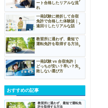
ート合格したリアルな流
れ
一発試験に挫折して合宿
免許で合格した体験談｜
遠回りしたリアルな話
教習所に通わず、最短で
運転免許を取得する方法
一発試験 vs 合宿免許｜
どっちが安い？早い？失
敗しない選び方
おすすめの記事
教習所に通わず、最短で運転免
許を取得する方法