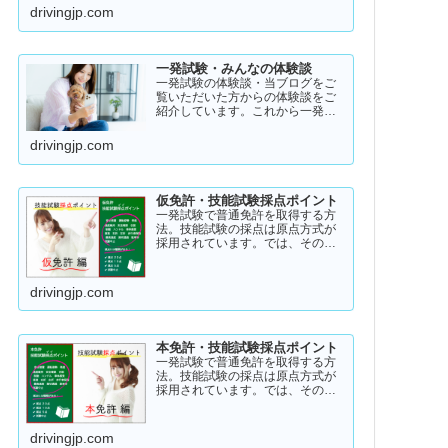
アル・ストーリー！受験者のスト
drivingjp.com
ーリーコラム一発試験の全体像
→ 一発試験 新 完全ガイド!
一発試験・みんなの体験談
一発試験の体験談・当ブログをご
覧いただいた方からの体験談をご
紹介しています。これから一発試
験を受験するあなたの参考になれ
ばと思い掲載します。体験談をご
drivingjp.com
覧いただきいろいろなヒントにし
ていただけたら幸いです。
仮免許・技能試験採点ポイント
一発試験で普通免許を取得する方
法。技能試験の採点は原点方式が
採用されています。では、その際
の採点基準はどのように設定され
ているのかご存知でしょうか？
「まだ知らない」という方はこち
drivingjp.com
らから確認してみてください。採
点基準と具体的な減点数をまとめ
てあります。
本免許・技能試験採点ポイント
一発試験で普通免許を取得する方
法。技能試験の採点は原点方式が
採用されています。では、その際
の採点基準はどのように設定され
ているのかご存知でしょうか？
「まだ知らない」という方はこち
drivingjp.com
らから確認してみてください。採