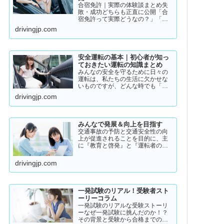
合宿免許｜実際の体験談まとめ失
敗・成功どちらも正直に公開「合
宿免許って実際どうなの？」「ち
ゃんと取れるのか不安…」「失敗
drivingjp.com
した人っているの？」そんな疑問
を持っている方に向けて、実際の
体験談をもとにリアルな声をまと
めました。結論から言うと👇👉 …
安全運転の基本｜初心者が知っ
ておきたい運転の知識まとめ
みんなの安全を守るために日々の
運転は、私たちの生活に欠かせな
いものですが、どんな時でも「安
全運転」を意識することが大切で
drivingjp.com
す。道路状況や天候、交通量は常
に変化しており、思わぬ危険が潜
んでいることもあります。スピー
ドの出し過ぎや注意力の低下、
みんなで発展＆向上を目指す
小…
交通事故の予防と交通安全性の向
上が促進されることを目的に、主
に『教育と啓発』と『運転者の意
識向上』をテーマとして、みんな
で発展＆向上を目指していきたい
drivingjp.com
と願っております！
一発試験のリアル！受験者スト
ーリーコラム
一発試験のリアルな受験ストーリ
ーなぜ一発試験に挑んだのか！？
その背景と受験から合格までのリ