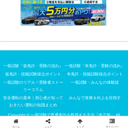
一発試験『仮免許・受験の流れ』
一発試験『本免許・受験の流れ』
仮免許・技能試験採点ポイント
本免許・技能試験採点ポイント
一発試験のリアル！受験者ストー
一発試験・みんなの体験談
リーコラム
安全運転の基本｜初心者が知って
みんなで発展＆向上を目指す
おきたい運転の知識まとめ
Copyright © 一発試験で普通免許を取得する方法『改正版』 All
Rights Reserved.
ホーム
シェア
トップ
サイドバー