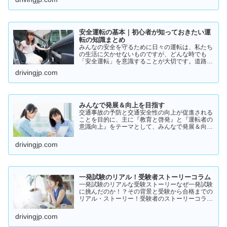
実際の体験談をもとにリアルな声をまとめまし
た。結論から言うと👇👉 …
安全運転の基本｜初心者が知っておきたい運
転の知識まとめ
みんなの安全を守るために日々の運転は、私たち
の生活に欠かせないものですが、どんな時でも
「安全運転」を意識することが大切です。道路状
況や天候、交通量は常に変化しており、思わぬ危
drivingjp.com
険が潜んでいることもあります。スピードの出し
過ぎや注意力の低下、小…
みんなで発展＆向上を目指す
交通事故の予防と交通安全性の向上が促進される
ことを目的に、主に『教育と啓発』と『運転者の
意識向上』をテーマとして、みんなで発展＆向上
を目指していきたいと願っております！
drivingjp.com
一発試験のリアル！受験者ストーリーコラム
一発試験のリアルな受験ストーリーなぜ一発試験
に挑んだのか！？その背景と受験から合格までの
リアル・ストーリー！受験者のストーリーコラム
一発試験の全体像 → 一発試験 新 完全ガイド!
drivingjp.com