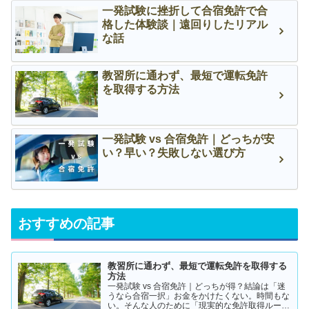
一発試験に挫折して合宿免許で合
格した体験談｜遠回りしたリアル
な話
教習所に通わず、最短で運転免許
を取得する方法
一発試験 vs 合宿免許｜どっちが安
い？早い？失敗しない選び方
おすすめの記事
教習所に通わず、最短で運転免許を取得する
方法
一発試験 vs 合宿免許｜どっちが得？結論は「迷
うなら合宿一択」お金をかけたくない。時間もな
い。そんな人のために「現実的な免許取得ルー