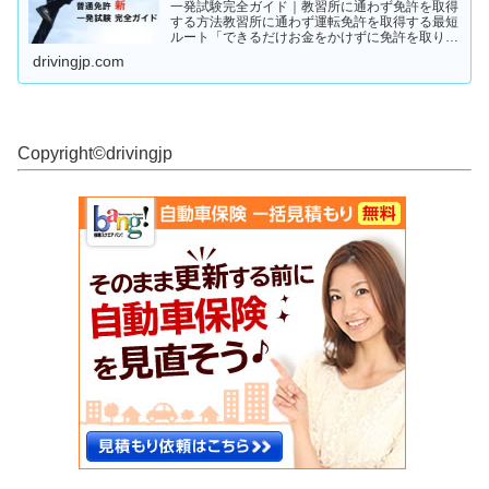
一発試験完全ガイド｜教習所に通わず免許を取得
する方法教習所に通わず運転免許を取得する最短
ルート「できるだけお金をかけずに免許を取りた
い」「教習所に通う時間がない」「すでに運転経
drivingjp.com
験がある」そんな人が注目しているのが、**一発
試験（飛び込み試験...
Copyright©︎drivingjp