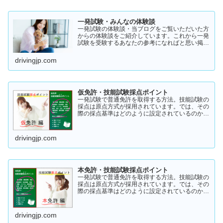
一発試験・みんなの体験談
一発試験の体験談・当ブログをご覧いただいた方
からの体験談をご紹介しています。これから一発
試験を受験するあなたの参考になればと思い掲載
します。体験談をご覧いただきいろいろなヒント
にしていただけたら幸いです。
drivingjp.com
仮免許・技能試験採点ポイント
一発試験で普通免許を取得する方法。技能試験の
採点は原点方式が採用されています。では、その
際の採点基準はどのように設定されているのかご
存知でしょうか？「まだ知らない」という方はこ
ちらから確認してみてください。採点基準と具体
的な減点数をまとめてあります。
drivingjp.com
本免許・技能試験採点ポイント
一発試験で普通免許を取得する方法。技能試験の
採点は原点方式が採用されています。では、その
際の採点基準はどのように設定されているのかご
存知でしょうか？「まだ知らない」という方はこ
ちらから確認してみてください。採点基準と具体
的な減点数をまとめてあります。
drivingjp.com