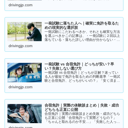
ト」をまとめました。👉 まずは結論から【結
drivingjp.com
論】教習所に通わない免許の取り方は、実質この
2つです。・一発試験…
一発試験に落ちた人へ｜確実に免許を取るた
めの現実的な選択肢
一発試験にこだわるべきか、それとも確実な方法
を選ぶべきかこの記事は、・一発試験に２回以上
落ちている・落ちた詳しい理由が分からない・こ
のまま続けるか迷っているそんな方に向けて書い
drivingjp.com
ています。このまま同じやり方を続けると、・さ
らに何回も落ちる・数…
一発試験 vs 合宿免許｜どっちが安い？早
い？失敗しない選び方
一発試験 vs 合宿免許｜どっちが正解？迷ってい
る人が最短で免許を取るための判断基準「一発試
験と合宿免許、どっちがいいの？」「安く済ませ
たいけど、失敗はしたくない…」免許の取り方で
drivingjp.com
迷っている方は多いと思います。結論から言う
と、人によって最適…
合宿免許｜実際の体験談まとめ｜失敗・成功
どちらも正直に公開
合宿免許｜実際の体験談まとめ失敗・成功どちら
も正直に公開「合宿免許って実際どうなの？」
「ちゃんと取れるのか不安…」「失敗した人って
いるの？」そんな疑問を持っている方に向けて、
drivingjp.com