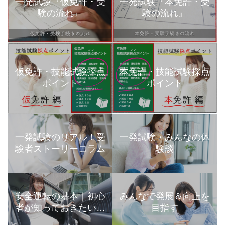
一発試験『仮免許・受
一発試験『本免許・受
験の流れ』
験の流れ』
本免許・技能試験採点
仮免許・技能試験採点
ポイント
ポイント
一発試験のリアル！受
一発試験・みんなの体
験者ストーリーコラム
験談
安全運転の基本｜初心
みんなで発展＆向上を
者が知っておきたい運
目指す
転の知識まとめ