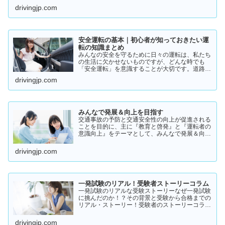
いるの？」そんな疑問を持っている方に向けて、
drivingjp.com
実際の体験談をもとにリアルな声をまとめまし
た。結論から言うと👇👉 …
安全運転の基本｜初心者が知っておきたい運
転の知識まとめ
みんなの安全を守るために日々の運転は、私たち
の生活に欠かせないものですが、どんな時でも
「安全運転」を意識することが大切です。道路状
況や天候、交通量は常に変化しており、思わぬ危
drivingjp.com
険が潜んでいることもあります。スピードの出し
過ぎや注意力の低下、小…
みんなで発展＆向上を目指す
交通事故の予防と交通安全性の向上が促進される
ことを目的に、主に『教育と啓発』と『運転者の
意識向上』をテーマとして、みんなで発展＆向上
を目指していきたいと願っております！
drivingjp.com
一発試験のリアル！受験者ストーリーコラム
一発試験のリアルな受験ストーリーなぜ一発試験
に挑んだのか！？その背景と受験から合格までの
リアル・ストーリー！受験者のストーリーコラム
一発試験の全体像 → 一発試験 新 完全ガイド!
drivingjp.com