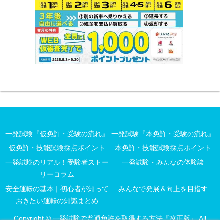
一発試験『仮免許・受験の流れ』
一発試験『本免許・受験の流れ』
仮免許・技能試験採点ポイント
本免許・技能試験採点ポイント
一発試験のリアル！受験者ストー
一発試験・みんなの体験談
リーコラム
安全運転の基本｜初心者が知って
みんなで発展＆向上を目指す
おきたい運転の知識まとめ
Copyright © 一発試験で普通免許を取得する方法『改正版』 All