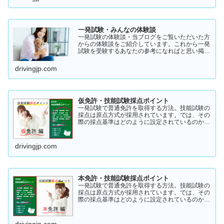
一発試験・みんなの体験談
一発試験の体験談・当ブログをご覧いただいた方
からの体験談をご紹介しています。これから一発
試験を受験するあなたの参考になればと思い掲載
します。体験談をご覧いただきいろいろなヒント
にしていただけたら幸いです。
drivingjp.com
仮免許・技能試験採点ポイント
一発試験で普通免許を取得する方法。技能試験の
採点は原点方式が採用されています。では、その
際の採点基準はどのように設定されているのかご
存知でしょうか？「まだ知らない」という方はこ
ちらから確認してみてください。採点基準と具体
的な減点数をまとめてあります。
drivingjp.com
本免許・技能試験採点ポイント
一発試験で普通免許を取得する方法。技能試験の
採点は原点方式が採用されています。では、その
際の採点基準はどのように設定されているのかご
存知でしょうか？「まだ知らない」という方はこ
ちらから確認してみてください。採点基準と具体
的な減点数をまとめてあります。
drivingjp.com