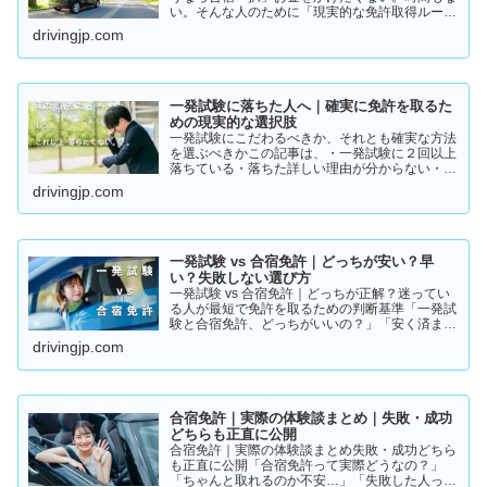
い。そんな人のために「現実的な免許取得ルー
ト」をまとめました。👉 まずは結論から【結
drivingjp.com
論】教習所に通わない免許の取り方は、実質この
2つです。・一発試験…
一発試験に落ちた人へ｜確実に免許を取るた
めの現実的な選択肢
一発試験にこだわるべきか、それとも確実な方法
を選ぶべきかこの記事は、・一発試験に２回以上
落ちている・落ちた詳しい理由が分からない・こ
のまま続けるか迷っているそんな方に向けて書い
drivingjp.com
ています。このまま同じやり方を続けると、・さ
らに何回も落ちる・数…
一発試験 vs 合宿免許｜どっちが安い？早
い？失敗しない選び方
一発試験 vs 合宿免許｜どっちが正解？迷ってい
る人が最短で免許を取るための判断基準「一発試
験と合宿免許、どっちがいいの？」「安く済ませ
たいけど、失敗はしたくない…」免許の取り方で
drivingjp.com
迷っている方は多いと思います。結論から言う
と、人によって最適…
合宿免許｜実際の体験談まとめ｜失敗・成功
どちらも正直に公開
合宿免許｜実際の体験談まとめ失敗・成功どちら
も正直に公開「合宿免許って実際どうなの？」
「ちゃんと取れるのか不安…」「失敗した人って