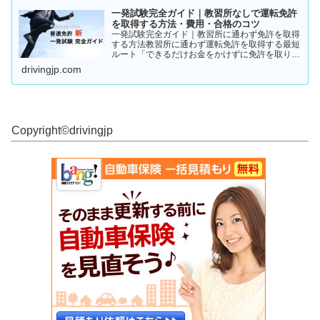
一発試験完全ガイド｜教習所なしで運転免許
を取得する方法・費用・合格のコツ
一発試験完全ガイド｜教習所に通わず免許を取得
する方法教習所に通わず運転免許を取得する最短
ルート「できるだけお金をかけずに免許を取りた
い」「教習所に通う時間がない」「すでに運転経
drivingjp.com
験がある」そんな人が注目しているのが、**一発
試験（飛び込み試験...
Copyright©︎drivingjp