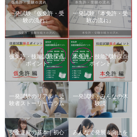
一発試験『仮免許・受
一発試験『本免許・受
験の流れ』
験の流れ』
本免許・技能試験採点
仮免許・技能試験採点
ポイント
ポイント
一発試験のリアル！受
一発試験・みんなの体
験者ストーリーコラム
験談
安全運転の基本｜初心
みんなで発展＆向上を