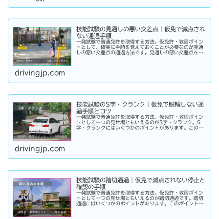
技能試験の見通しの悪い交差点｜仮免で減点され
ない通過手順
一発試験で普通免許を取得する方法。仮免許・教習ポイン
トとして、確実に手順を覚えておくことが必要なのが見通
しの悪い交差点の通過方法です。見通しの悪い交差点を通
過するには安全確認の他にもいくつかの手順があります。
その手順を知らなければ減点対象になります。
drivingjp.com
技能試験のS字・クランク｜仮免で脱輪しない通
過手順とコツ
一発試験で普通免許を取得する方法。仮免許・教習ポイン
トとして一つの見せ場ともいえるのがS字・クランク。S
字・クランクにはいくつかのポイントがあります。このポ
イントさえ理解して実践することができれば、試験の際の
減点を免れることができるでしょう。
drivingjp.com
技能試験の踏切通過｜仮免で減点されない停止と
確認の手順
一発試験で普通免許を取得する方法。仮免許・教習ポイン
トとして一つの見せ場ともいえるのが踏切通過です。踏切
通過にはいくつかのポイントがあります。このポイントさ
え理解して実践することができれば、試験の際の減点を免
れることができるでしょう。