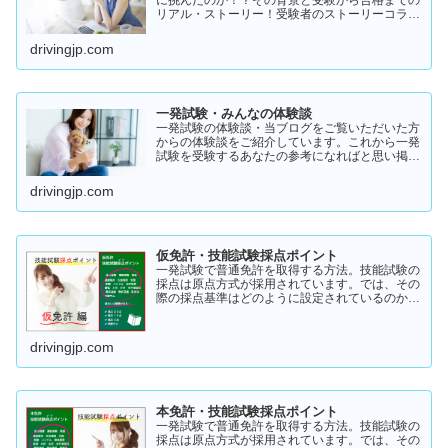
リアル・ストーリー！受験者のストーリーコラム
一発試験の全体像 → 一発試験 新 完全ガイド!
drivingjp.com
一発試験・みんなの体験談
一発試験の体験談・当ブログをご覧いただいた方
からの体験談をご紹介しています。これから一発
試験を受験するあなたの参考になればと思い掲載
します。体験談をご覧いただきいろいろなヒント
にしていただけたら幸いです。
drivingjp.com
仮免許・技能試験採点ポイント
一発試験で普通免許を取得する方法。技能試験の
採点は原点方式が採用されています。では、その
際の採点基準はどのように設定されているのかご
存知でしょうか？「まだ知らない」という方はこ
ちらから確認してみてください。採点基準と具体
的な減点数をまとめてあります。
drivingjp.com
本免許・技能試験採点ポイント
一発試験で普通免許を取得する方法。技能試験の
採点は原点方式が採用されています。では、その