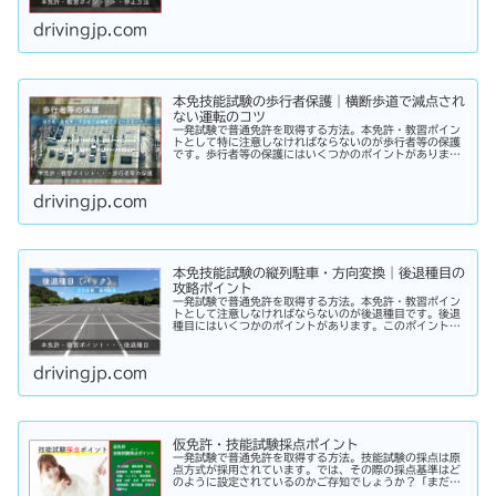
れることができるでしょう。
drivingjp.com
本免技能試験の歩行者保護｜横断歩道で減点され
ない運転のコツ
一発試験で普通免許を取得する方法。本免許・教習ポイン
トとして特に注意しなければならないのが歩行者等の保護
です。歩行者等の保護にはいくつかのポイントがありま
す。このポイントさえ理解して実践することができれば、
試験の際の減点を免れることができるでしょう。
drivingjp.com
本免技能試験の縦列駐車・方向変換｜後退種目の
攻略ポイント
一発試験で普通免許を取得する方法。本免許・教習ポイン
トとして注意しなければならないのが後退種目です。後退
種目にはいくつかのポイントがあります。このポイントさ
え理解して実践することができれば、試験の際の減点を免
れることができるでしょう。
drivingjp.com
仮免許・技能試験採点ポイント
一発試験で普通免許を取得する方法。技能試験の採点は原
点方式が採用されています。では、その際の採点基準はど
のように設定されているのかご存知でしょうか？「まだ知
らない」という方はこちらから確認してみてください。採