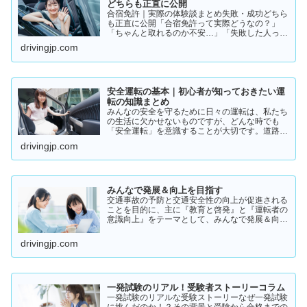
どちらも正直に公開
合宿免許｜実際の体験談まとめ失敗・成功どちら
も正直に公開「合宿免許って実際どうなの？」
「ちゃんと取れるのか不安…」「失敗した人って
いるの？」そんな疑問を持っている方に向けて、
drivingjp.com
実際の体験談をもとにリアルな声をまとめまし
た。結論から言うと👇👉 …
安全運転の基本｜初心者が知っておきたい運
転の知識まとめ
みんなの安全を守るために日々の運転は、私たち
の生活に欠かせないものですが、どんな時でも
「安全運転」を意識することが大切です。道路状
況や天候、交通量は常に変化しており、思わぬ危
drivingjp.com
険が潜んでいることもあります。スピードの出し
過ぎや注意力の低下、小…
みんなで発展＆向上を目指す
交通事故の予防と交通安全性の向上が促進される
ことを目的に、主に『教育と啓発』と『運転者の
意識向上』をテーマとして、みんなで発展＆向上
を目指していきたいと願っております！
drivingjp.com
一発試験のリアル！受験者ストーリーコラム
一発試験のリアルな受験ストーリーなぜ一発試験
に挑んだのか！？その背景と受験から合格までの