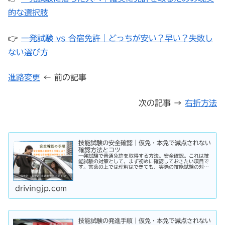
的な選択肢
👉
一発試験 vs 合宿免許｜どっちが安い？早い？失敗し
ない選び方
進路変更
← 前の記事
次の記事 →
右折方法
技能試験の安全確認｜仮免・本免で減点されない
確認方法とコツ
一発試験で普通免許を取得する方法。安全確認。これは技
能試験の対策として、まず初めに確認しておきたい項目で
す。言葉の上では理解はできても、実際の技能試験の対策
としての安全確認とはどのような内容なのでしょうか？改
めて再確認から始めてみましょう！
drivingjp.com
技能試験の発進手順｜仮免・本免で減点されない