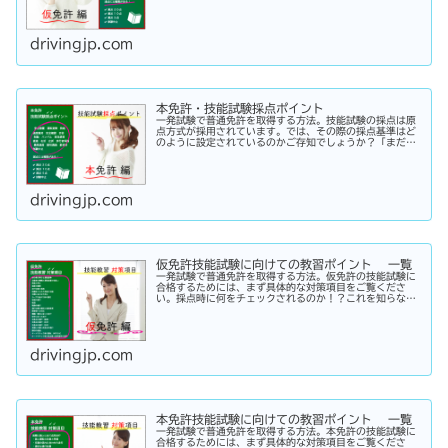
点基準と具体的な減点数をまとめてあります。
drivingjp.com
本免許・技能試験採点ポイント
一発試験で普通免許を取得する方法。技能試験の採点は原
点方式が採用されています。では、その際の採点基準はど
のように設定されているのかご存知でしょうか？「まだ知
らない」という方はこちらから確認してみてください。採
点基準と具体的な減点数をまとめてあります。
drivingjp.com
仮免許技能試験に向けての教習ポイント 一覧
一発試験で普通免許を取得する方法。仮免許の技能試験に
合格するためには、まず具体的な対策項目をご覧くださ
い。採点時に何をチェックされるのか！？これを知らなけ
れば合格はできません。この内容を活かしてあなたに応じ
た受験対策に挑戦してください！
drivingjp.com
本免許技能試験に向けての教習ポイント 一覧
一発試験で普通免許を取得する方法。本免許の技能試験に
合格するためには、まず具体的な対策項目をご覧くださ