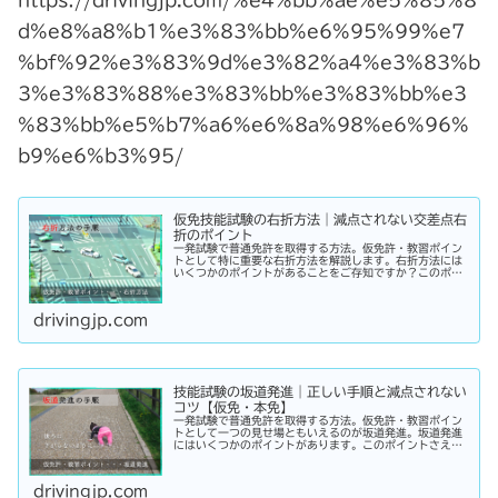
https://drivingjp.com/%e4%bb%ae%e5%85%8
d%e8%a8%b1%e3%83%bb%e6%95%99%e7
%bf%92%e3%83%9d%e3%82%a4%e3%83%b
3%e3%83%88%e3%83%bb%e3%83%bb%e3
%83%bb%e5%b7%a6%e6%8a%98%e6%96%
b9%e6%b3%95/
仮免技能試験の右折方法｜減点されない交差点右
折のポイント
一発試験で普通免許を取得する方法。仮免許・教習ポイン
トとして特に重要な右折方法を解説します。右折方法には
いくつかのポイントがあることをご存知ですか？このポイ
ントさえ理解して実践することで、試験の際の減点を免れ
ることができるでしょう。
drivingjp.com
技能試験の坂道発進｜正しい手順と減点されない
コツ【仮免・本免】
一発試験で普通免許を取得する方法。仮免許・教習ポイン
トとして一つの見せ場ともいえるのが坂道発進。坂道発進
にはいくつかのポイントがあります。このポイントさえ理
解して実践することができれば、試験の際の減点を免れる
ことができるでしょう。
drivingjp.com