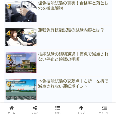
仮免技能試験の真実！合格率と落とし
穴を徹底解説
運転免許技能試験の試験内容とは？
技能試験の踏切通過｜仮免で減点され
ない停止と確認の手順
本免技能試験の交差点｜右折・左折で
減点されない運転ポイント
一発試験に落ちた人へ｜確実に免許を
取るための現実的な選択肢
ホーム
シェア
目次へ
トップ
サイドバー