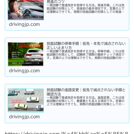
発進のコツ
一発試験で普通免許を取得する方法。発進手順。これは技
能試験の対策として、発進前の基本項目です。言葉の上で
は理解はできても、実際の技能試験の対策としての発進手
順とは一体どのような内容なのでしょうか？改めて再確認
から始めてみましょう！
drivingjp.com
技能試験の停車手順｜仮免・本免で減点されない
正しい止まり方
一発試験で普通免許を取得する方法。停車手順。これは技
能試験の対策として、試験終了間際の最終チェック項目で
す。言葉の上では理解はできても、実際の技能試験の対策
としての停車手順とは一体どのような内容なのでしょう
か？改めて再確認から始めてみましょう！
drivingjp.com
技能試験の進路変更｜仮免で減点されない手順と
確認方法
一発試験で普通免許を取得する方法。進路変更。これは技
能試験の対策として、最重要とも言える項目です。言葉の
上では理解はできても、実際の技能試験の対策としての進
路変更とは一体どのような内容なのでしょうか？改めて再
確認から始めてみましょう！
drivingjp.com