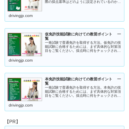
際の採点基準はどのように設定されているのかご
存知でしょうか？「まだ知らない」という方はこ
ちらから確認してみてください。採点基準と具体
的な減点数をまとめてあります。
drivingjp.com
仮免許技能試験に向けての教習ポイント 一
覧
一発試験で普通免許を取得する方法。仮免許の技
能試験に合格するためには、まず具体的な対策項
目をご覧ください。採点時に何をチェックされる
のか！？これを知らなければ合格はできません。
この内容を活かしてあなたに応じた受験対策に挑
drivingjp.com
戦してください！
本免許技能試験に向けての教習ポイント 一
覧
一発試験で普通免許を取得する方法。本免許の技
能試験に合格するためには、まず具体的な対策項
目をご覧ください。採点時に何をチェックされる
のか！？これを知らなければ合格はできません。
この内容を活かしてあなたに応じた受験対策に挑
drivingjp.com
戦してください！
【PR】