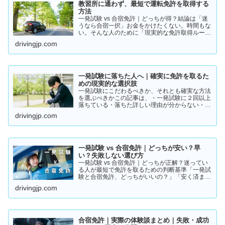
教習所に通わず、最短で運転免許を取得する
方法
一発試験 vs 合宿免許｜どっちが得？結論は「迷
うなら合宿一択」お金をかけたくない。時間もな
い。そんな人のために「現実的な免許取得ルー
ト」をまとめました。👉 まずは結論から【結
drivingjp.com
論】教習所に通わない免許の取り方は、実質この
2つです。・一発試験…
一発試験に落ちた人へ｜確実に免許を取るた
めの現実的な選択肢
一発試験にこだわるべきか、それとも確実な方法
を選ぶべきかこの記事は、・一発試験に２回以上
落ちている・落ちた詳しい理由が分からない・こ
のまま続けるか迷っているそんな方に向けて書い
drivingjp.com
ています。このまま同じやり方を続けると、・さ
らに何回も落ちる・数…
一発試験 vs 合宿免許｜どっちが安い？早
い？失敗しない選び方
一発試験 vs 合宿免許｜どっちが正解？迷ってい
る人が最短で免許を取るための判断基準「一発試
験と合宿免許、どっちがいいの？」「安く済ませ
たいけど、失敗はしたくない…」免許の取り方で
drivingjp.com
迷っている方は多いと思います。結論から言う
と、人によって最適…
合宿免許｜実際の体験談まとめ｜失敗・成功