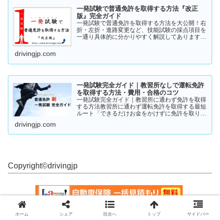
一発試験で普通免許を取得する方法『改正
版』完全ガイド
一発試験で普通免許を取得する方法を大公開！右
折・左折・進路変更など、技能試験の採点項目を
一通り具体的に分かりやすく解説してあります。
これから受験の方、一発試験を受けるか否かで迷
っている方など、情報収集にお役立てください。
drivingjp.com
まずは一度ご覧ください！
一発試験完全ガイド｜教習所なしで運転免許
を取得する方法・費用・合格のコツ
一発試験完全ガイド｜教習所に通わず免許を取得
する方法教習所に通わず運転免許を取得する最短
ルート「できるだけお金をかけずに免許を取りた
い」「教習所に通う時間がない」「すでに運転経
drivingjp.com
験がある」そんな人が注目しているのが、**一発
試験（飛び込み試験...
Copyright©︎drivingjp
ホーム
シェア
目次へ
トップ
サイドバー