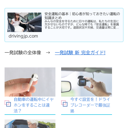
安全運転の基本｜初心者が知っておきたい運転の
知識まとめ
みんなの安全を守るために日々の運転は、私たちの生活に
欠かせないものですが、どんな時でも「安全運転」を意識
することが大切です。道路状況や天候、交通量は常に変化
しており、思わぬ危険が潜んでいることもあります。スピ
ードの出し過ぎや注意力の低下、小...
drivingjp.com
一発試験の全体像 →
一発試験 新 完全ガイド!
自動車の運転中にイヤ
今すぐ設置を！ドライ
ホンをすることは違
ブレコーダーで最強証
法？
拠