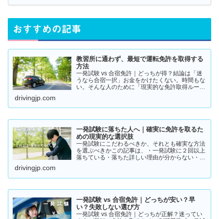
おすすめの記事
教習所に通わず、最短で運転免許を取得する
方法
一発試験 vs 合宿免許｜どっちが得？結論は「迷
うなら合宿一択」お金をかけたくない。時間もな
い。そんな人のために「現実的な免許取得ルー
ト」をまとめました。👉 まずは結論から【結
drivingjp.com
論】教習所に通わない免許の取り方は、実質この
2つです。・一発試験…
一発試験に落ちた人へ｜確実に免許を取るた
めの現実的な選択肢
一発試験にこだわるべきか、それとも確実な方法
を選ぶべきかこの記事は、・一発試験に２回以上
落ちている・落ちた詳しい理由が分からない・こ
のまま続けるか迷っているそんな方に向けて書い
drivingjp.com
ています。このまま同じやり方を続けると、・さ
らに何回も落ちる・数…
一発試験 vs 合宿免許｜どっちが安い？早
い？失敗しない選び方
一発試験 vs 合宿免許｜どっちが正解？迷ってい