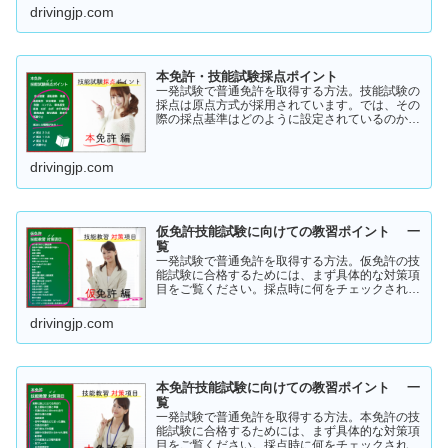
的な減点数をまとめてあります。
drivingjp.com
本免許・技能試験採点ポイント
一発試験で普通免許を取得する方法。技能試験の
採点は原点方式が採用されています。では、その
際の採点基準はどのように設定されているのかご
存知でしょうか？「まだ知らない」という方はこ
ちらから確認してみてください。採点基準と具体
的な減点数をまとめてあります。
drivingjp.com
仮免許技能試験に向けての教習ポイント 一
覧
一発試験で普通免許を取得する方法。仮免許の技
能試験に合格するためには、まず具体的な対策項
目をご覧ください。採点時に何をチェックされる
のか！？これを知らなければ合格はできません。
この内容を活かしてあなたに応じた受験対策に挑
drivingjp.com
戦してください！
本免許技能試験に向けての教習ポイント 一
覧
一発試験で普通免許を取得する方法。本免許の技
能試験に合格するためには、まず具体的な対策項
目をご覧ください。採点時に何をチェックされる