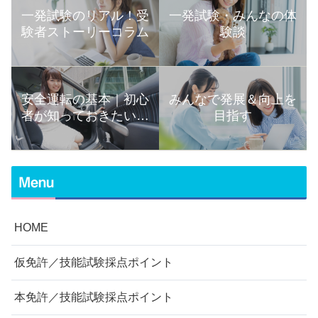
一発試験のリアル！受
一発試験・みんなの体
験者ストーリーコラム
験談
安全運転の基本｜初心
みんなで発展＆向上を
者が知っておきたい運
目指す
転の知識まとめ
Menu
HOME
仮免許／技能試験採点ポイント
本免許／技能試験採点ポイント