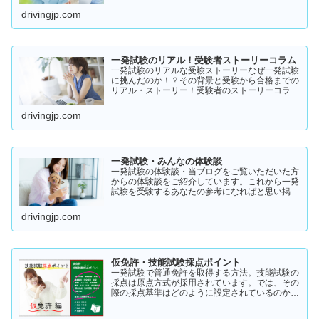
drivingjp.com
一発試験のリアル！受験者ストーリーコラム
一発試験のリアルな受験ストーリーなぜ一発試験
に挑んだのか！？その背景と受験から合格までの
リアル・ストーリー！受験者のストーリーコラム
一発試験の全体像 → 一発試験 新 完全ガイド!
drivingjp.com
一発試験・みんなの体験談
一発試験の体験談・当ブログをご覧いただいた方
からの体験談をご紹介しています。これから一発
試験を受験するあなたの参考になればと思い掲載
します。体験談をご覧いただきいろいろなヒント
にしていただけたら幸いです。
drivingjp.com
仮免許・技能試験採点ポイント
一発試験で普通免許を取得する方法。技能試験の
採点は原点方式が採用されています。では、その
際の採点基準はどのように設定されているのかご
存知でしょうか？「まだ知らない」という方はこ
ちらから確認してみてください。採点基準と具体