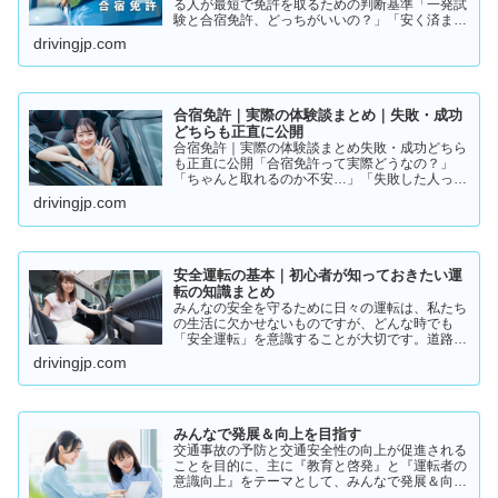
る人が最短で免許を取るための判断基準「一発試
験と合宿免許、どっちがいいの？」「安く済ませ
たいけど、失敗はしたくない…」免許の取り方で
drivingjp.com
迷っている方は多いと思います。結論から言う
と、人によって最適…
合宿免許｜実際の体験談まとめ｜失敗・成功
どちらも正直に公開
合宿免許｜実際の体験談まとめ失敗・成功どちら
も正直に公開「合宿免許って実際どうなの？」
「ちゃんと取れるのか不安…」「失敗した人って
いるの？」そんな疑問を持っている方に向けて、
drivingjp.com
実際の体験談をもとにリアルな声をまとめまし
た。結論から言うと👇👉 …
安全運転の基本｜初心者が知っておきたい運
転の知識まとめ
みんなの安全を守るために日々の運転は、私たち
の生活に欠かせないものですが、どんな時でも
「安全運転」を意識することが大切です。道路状
況や天候、交通量は常に変化しており、思わぬ危
drivingjp.com
険が潜んでいることもあります。スピードの出し
過ぎや注意力の低下、小…
みんなで発展＆向上を目指す
交通事故の予防と交通安全性の向上が促進される
ことを目的に、主に『教育と啓発』と『運転者の
意識向上』をテーマとして、みんなで発展＆向上
を目指していきたいと願っております！