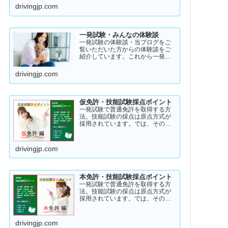
アル・ストーリー！受験者のスト
drivingjp.com
ーリーコラム一発試験の全体像
→ 一発試験 新 完全ガイド!
一発試験・みんなの体験談
一発試験の体験談・当ブログをご
覧いただいた方からの体験談をご
紹介しています。これから一発試
験を受験するあなたの参考になれ
ばと思い掲載します。体験談をご
drivingjp.com
覧いただきいろいろなヒントにし
ていただけたら幸いです。
仮免許・技能試験採点ポイント
一発試験で普通免許を取得する方
法。技能試験の採点は原点方式が
採用されています。では、その際
の採点基準はどのように設定され
ているのかご存知でしょうか？
「まだ知らない」という方はこち
drivingjp.com
らから確認してみてください。採
点基準と具体的な減点数をまとめ
てあります。
本免許・技能試験採点ポイント
一発試験で普通免許を取得する方
法。技能試験の採点は原点方式が
採用されています。では、その際
の採点基準はどのように設定され
ているのかご存知でしょうか？
「まだ知らない」という方はこち
drivingjp.com
らから確認してみてください。採