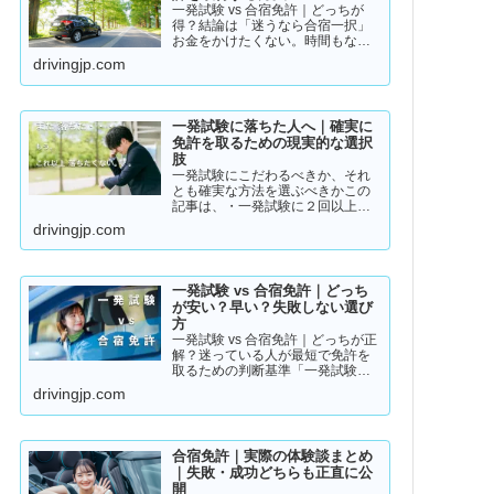
一発試験 vs 合宿免許｜どっちが
得？結論は「迷うなら合宿一択」
お金をかけたくない。時間もな
い。そんな人のために「現実的な
drivingjp.com
免許取得ルート」をまとめまし
た。👉 まずは結論から【結論】教
習所に通わない免許の取り方は、
実質この2つです。・一発試験…
一発試験に落ちた人へ｜確実に
免許を取るための現実的な選択
肢
一発試験にこだわるべきか、それ
とも確実な方法を選ぶべきかこの
記事は、・一発試験に２回以上落
ちている・落ちた詳しい理由が分
drivingjp.com
からない・このまま続けるか迷っ
ているそんな方に向けて書いてい
ます。このまま同じやり方を続け
ると、・さらに何回も落ちる・
一発試験 vs 合宿免許｜どっち
数…
が安い？早い？失敗しない選び
方
一発試験 vs 合宿免許｜どっちが正
解？迷っている人が最短で免許を
取るための判断基準「一発試験と
合宿免許、どっちがいいの？」
drivingjp.com
「安く済ませたいけど、失敗はし
たくない…」免許の取り方で迷っ
ている方は多いと思います。結論
から言うと、人によって最適…
合宿免許｜実際の体験談まとめ
｜失敗・成功どちらも正直に公
開