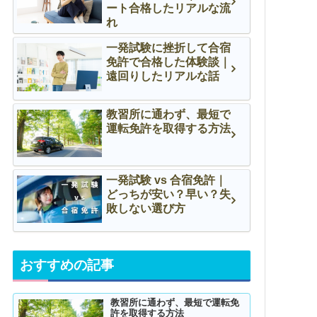
ート合格したリアルな流
れ
一発試験に挫折して合宿
免許で合格した体験談｜
遠回りしたリアルな話
教習所に通わず、最短で
運転免許を取得する方法
一発試験 vs 合宿免許｜
どっちが安い？早い？失
敗しない選び方
おすすめの記事
教習所に通わず、最短で運転免
許を取得する方法