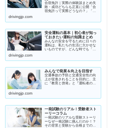
合宿免許｜実際の体験談まとめ失
敗・成功どちらも正直に公開「合
宿免許って実際どうなの？」「ち
ゃんと取れるのか不安…」「失敗
drivingjp.com
した人っているの？」そんな疑問
を持っている方に向けて、実際の
体験談をもとにリアルな声をまと
めました。結論から言うと👇👉 …
安全運転の基本｜初心者が知っ
ておきたい運転の知識まとめ
みんなの安全を守るために日々の
運転は、私たちの生活に欠かせな
いものですが、どんな時でも「安
全運転」を意識することが大切で
drivingjp.com
す。道路状況や天候、交通量は常
に変化しており、思わぬ危険が潜
んでいることもあります。スピー
ドの出し過ぎや注意力の低下、
みんなで発展＆向上を目指す
小…
交通事故の予防と交通安全性の向
上が促進されることを目的に、主
に『教育と啓発』と『運転者の意
識向上』をテーマとして、みんな
で発展＆向上を目指していきたい
drivingjp.com
と願っております！
一発試験のリアル！受験者スト
ーリーコラム
一発試験のリアルな受験ストーリ
ーなぜ一発試験に挑んだのか！？
その背景と受験から合格までのリ