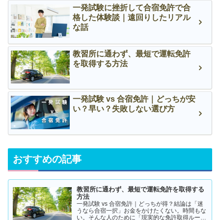
一発試験に挫折して合宿免許で合
格した体験談｜遠回りしたリアル
な話
教習所に通わず、最短で運転免許
を取得する方法
一発試験 vs 合宿免許｜どっちが安
い？早い？失敗しない選び方
おすすめの記事
教習所に通わず、最短で運転免許を取得する
方法
一発試験 vs 合宿免許｜どっちが得？結論は「迷
うなら合宿一択」お金をかけたくない。時間もな
い。そんな人のために「現実的な免許取得ルー