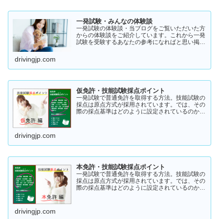
一発試験・みんなの体験談
一発試験の体験談・当ブログをご覧いただいた方
からの体験談をご紹介しています。これから一発
試験を受験するあなたの参考になればと思い掲載
します。体験談をご覧いただきいろいろなヒント
にしていただけたら幸いです。
drivingjp.com
仮免許・技能試験採点ポイント
一発試験で普通免許を取得する方法。技能試験の
採点は原点方式が採用されています。では、その
際の採点基準はどのように設定されているのかご
存知でしょうか？「まだ知らない」という方はこ
ちらから確認してみてください。採点基準と具体
的な減点数をまとめてあります。
drivingjp.com
本免許・技能試験採点ポイント
一発試験で普通免許を取得する方法。技能試験の
採点は原点方式が採用されています。では、その
際の採点基準はどのように設定されているのかご
存知でしょうか？「まだ知らない」という方はこ
ちらから確認してみてください。採点基準と具体
的な減点数をまとめてあります。
drivingjp.com