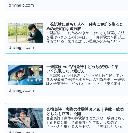
ト」をまとめました。👉 まずは結論から【結
drivingjp.com
論】教習所に通わない免許の取り方は、実質この
2つです。・一発試験…
一発試験に落ちた人へ｜確実に免許を取るた
めの現実的な選択肢
一発試験にこだわるべきか、それとも確実な方法
を選ぶべきかこの記事は、・一発試験に２回以上
落ちている・落ちた詳しい理由が分からない・こ
のまま続けるか迷っているそんな方に向けて書い
drivingjp.com
ています。このまま同じやり方を続けると、・さ
らに何回も落ちる・数…
一発試験 vs 合宿免許｜どっちが安い？早
い？失敗しない選び方
一発試験 vs 合宿免許｜どっちが正解？迷ってい
る人が最短で免許を取るための判断基準「一発試
験と合宿免許、どっちがいいの？」「安く済ませ
たいけど、失敗はしたくない…」免許の取り方で
drivingjp.com
迷っている方は多いと思います。結論から言う
と、人によって最適…
合宿免許｜実際の体験談まとめ｜失敗・成功
どちらも正直に公開
合宿免許｜実際の体験談まとめ失敗・成功どちら
も正直に公開「合宿免許って実際どうなの？」
「ちゃんと取れるのか不安…」「失敗した人って
いるの？」そんな疑問を持っている方に向けて、
drivingjp.com