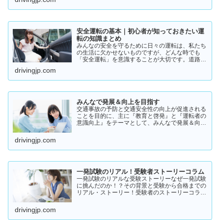
実際の体験談をもとにリアルな声をまとめまし
た。結論から言うと👇👉 …
安全運転の基本｜初心者が知っておきたい運
転の知識まとめ
みんなの安全を守るために日々の運転は、私たち
の生活に欠かせないものですが、どんな時でも
「安全運転」を意識することが大切です。道路状
況や天候、交通量は常に変化しており、思わぬ危
drivingjp.com
険が潜んでいることもあります。スピードの出し
過ぎや注意力の低下、小…
みんなで発展＆向上を目指す
交通事故の予防と交通安全性の向上が促進される
ことを目的に、主に『教育と啓発』と『運転者の
意識向上』をテーマとして、みんなで発展＆向上
を目指していきたいと願っております！
drivingjp.com
一発試験のリアル！受験者ストーリーコラム
一発試験のリアルな受験ストーリーなぜ一発試験
に挑んだのか！？その背景と受験から合格までの
リアル・ストーリー！受験者のストーリーコラム
一発試験の全体像 → 一発試験 新 完全ガイド!
drivingjp.com