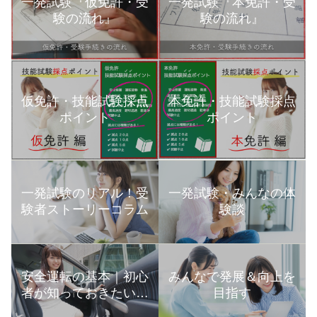
一発試験『仮免許・受
一発試験『本免許・受
験の流れ』
験の流れ』
本免許・技能試験採点
仮免許・技能試験採点
ポイント
ポイント
一発試験のリアル！受
一発試験・みんなの体
験者ストーリーコラム
験談
安全運転の基本｜初心
みんなで発展＆向上を
者が知っておきたい運
目指す
転の知識まとめ