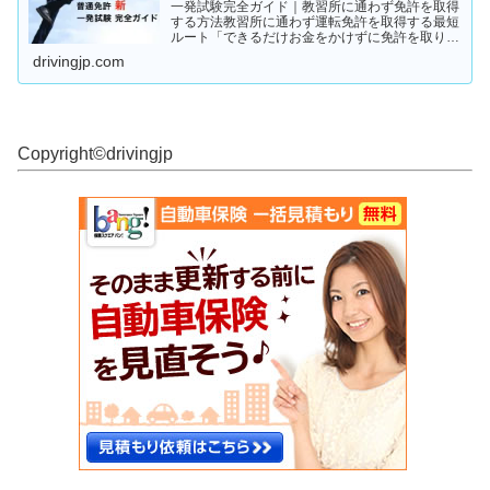
一発試験完全ガイド｜教習所に通わず免許を取得
する方法教習所に通わず運転免許を取得する最短
ルート「できるだけお金をかけずに免許を取りた
い」「教習所に通う時間がない」「すでに運転経
drivingjp.com
験がある」そんな人が注目しているのが、**一発
試験（飛び込み試験...
Copyright©︎drivingjp