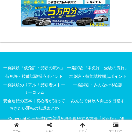
一発試験『仮免許・受験の流れ』
一発試験『本免許・受験の流れ』
仮免許・技能試験採点ポイント
本免許・技能試験採点ポイント
一発試験のリアル！受験者ストー
一発試験・みんなの体験談
リーコラム
安全運転の基本｜初心者が知って
みんなで発展＆向上を目指す
おきたい運転の知識まとめ
Copyright © 一発試験で普通免許を取得する方法『改正版』 All
Rights Reserved.
ホーム
シェア
トップ
サイドバー