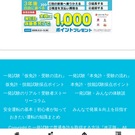
一発試験『仮免許・受験の流れ』
一発試験『本免許・受験の流れ』
仮免許・技能試験採点ポイント
本免許・技能試験採点ポイント
一発試験のリアル！受験者ストー
一発試験・みんなの体験談
リーコラム
安全運転の基本｜初心者が知って
みんなで発展＆向上を目指す
おきたい運転の知識まとめ
Copyright © 一発試験で普通免許を取得する方法『改正版』 All
Rights Reserved.