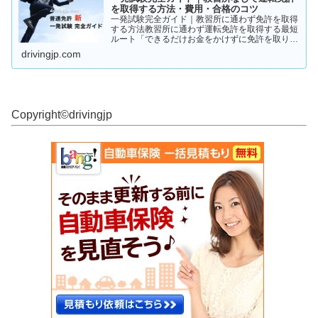
を取得する方法・費用・合格のコツ
一発試験完全ガイド｜教習所に通わず免許を取得
する方法教習所に通わず運転免許を取得する最短
ルート「できるだけお金をかけずに免許を取りた
い」「教習所に通う時間がない」「すでに運転経
drivingjp.com
験がある」そんな人が注目しているのが、**一発
試験（飛び込み試験...
Copyright©︎drivingjp