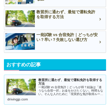
教習所に通わず、最短で運転免許
を取得する方法
一発試験 vs 合宿免許｜どっちが安
い？早い？失敗しない選び方
おすすめの記事
教習所に通わず、最短で運転免許を取得する
方法
一発試験 vs 合宿免許｜どっちが得？結論は「迷
うなら合宿一択」お金をかけたくない。時間もな
い。そんな人のために「現実的な免許取得ルー
ト」をまとめました。👉 まずは結論から【結
drivingjp.com
論】教習所に通わない免許の取り方は、実質この
2つです。・一発試験…