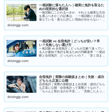
一発試験に落ちた人へ｜確実に免許を取るた
めの現実的な選択肢
一発試験にこだわるべきか、それとも確実な方法
を選ぶべきかこの記事は、・一発試験に２回以上
落ちている・落ちた詳しい理由が分からない・こ
のまま続けるか迷っているそんな方に向けて書い
drivingjp.com
ています。このまま同じやり方を続けると、・さ
らに何回も落ちる・数…
一発試験 vs 合宿免許｜どっちが安い？早
い？失敗しない選び方
一発試験 vs 合宿免許｜どっちが正解？迷ってい
る人が最短で免許を取るための判断基準「一発試
験と合宿免許、どっちがいいの？」「安く済ませ
たいけど、失敗はしたくない…」免許の取り方で
drivingjp.com
迷っている方は多いと思います。結論から言う
と、人によって最適…
合宿免許｜実際の体験談まとめ｜失敗・成功
どちらも正直に公開
合宿免許｜実際の体験談まとめ失敗・成功どちら
も正直に公開「合宿免許って実際どうなの？」
「ちゃんと取れるのか不安…」「失敗した人って
いるの？」そんな疑問を持っている方に向けて、
drivingjp.com
実際の体験談をもとにリアルな声をまとめまし
た。結論から言うと👇👉 …