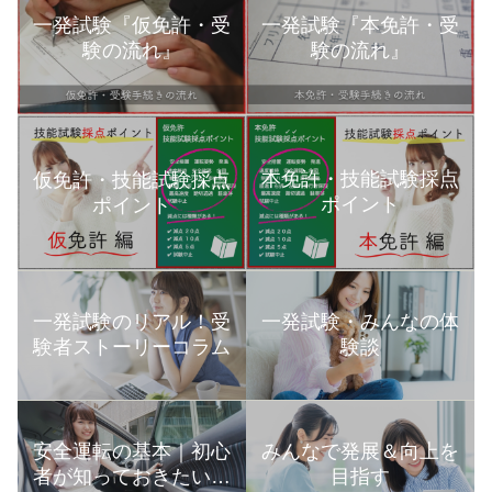
一発試験『仮免許・受
一発試験『本免許・受
験の流れ』
験の流れ』
本免許・技能試験採点
仮免許・技能試験採点
ポイント
ポイント
一発試験のリアル！受
一発試験・みんなの体
験者ストーリーコラム
験談
安全運転の基本｜初心
みんなで発展＆向上を
者が知っておきたい運
目指す