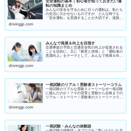
安全運転の基本｜初心者が知っておきたい運
転の知識まとめ
みんなの安全を守るために日々の運転は、私たち
の生活に欠かせないものですが、どんな時でも
「安全運転」を意識することが大切です。道路状
況や天候、交通量は常に変化しており、思わぬ危
drivingjp.com
険が潜んでいることもあります。スピードの出し
過ぎや注意力の低下、小…
みんなで発展＆向上を目指す
交通事故の予防と交通安全性の向上が促進される
ことを目的に、主に『教育と啓発』と『運転者の
意識向上』をテーマとして、みんなで発展＆向上
を目指していきたいと願っております！
drivingjp.com
一発試験のリアル！受験者ストーリーコラム
一発試験のリアルな受験ストーリーなぜ一発試験
に挑んだのか！？その背景と受験から合格までの
リアル・ストーリー！受験者のストーリーコラム
一発試験の全体像 → 一発試験 新 完全ガイド!
drivingjp.com
一発試験・みんなの体験談
一発試験の体験談・当ブログをご覧いただいた方