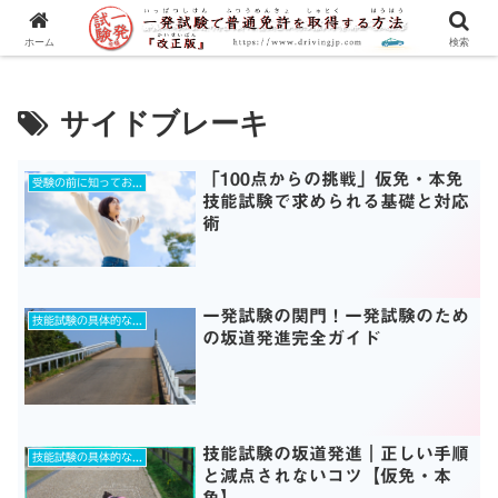
一発試験の流れから合格のコツまで、徹底解説！
ホーム
検索
サイドブレーキ
「100点からの挑戦」仮免・本免
受験の前に知っておきたいコト！
技能試験で求められる基礎と対応
術
一発試験の関門！一発試験のため
技能試験の具体的な練習ポイントとは？
の坂道発進完全ガイド
技能試験の坂道発進｜正しい手順
技能試験の具体的な練習ポイントとは？
と減点されないコツ【仮免・本