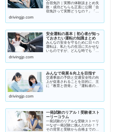
合宿免許｜実際の体験談まとめ失
敗・成功どちらも正直に公開「合
宿免許って実際どうなの？」「ち
ゃんと取れるのか不安…」「失敗
drivingjp.com
した人っているの？」そんな疑問
を持っている方に向けて、実際の
体験談をもとにリアルな声をまと
めました。結論から言うと👇👉 …
安全運転の基本｜初心者が知っ
ておきたい運転の知識まとめ
みんなの安全を守るために日々の
運転は、私たちの生活に欠かせな
いものですが、どんな時でも「安
全運転」を意識することが大切で
drivingjp.com
す。道路状況や天候、交通量は常
に変化しており、思わぬ危険が潜
んでいることもあります。スピー
ドの出し過ぎや注意力の低下、
みんなで発展＆向上を目指す
小…
交通事故の予防と交通安全性の向
上が促進されることを目的に、主
に『教育と啓発』と『運転者の意
識向上』をテーマとして、みんな
で発展＆向上を目指していきたい
drivingjp.com
と願っております！
一発試験のリアル！受験者スト
ーリーコラム
一発試験のリアルな受験ストーリ
ーなぜ一発試験に挑んだのか！？
その背景と受験から合格までのリ