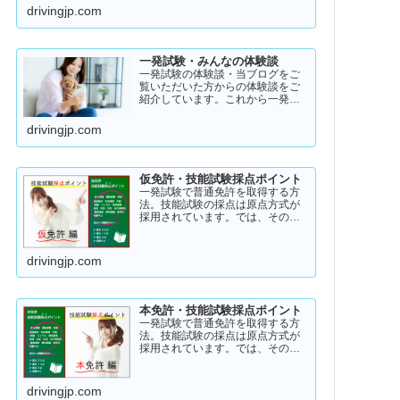
アル・ストーリー！受験者のスト
drivingjp.com
ーリーコラム一発試験の全体像
→ 一発試験 新 完全ガイド!
一発試験・みんなの体験談
一発試験の体験談・当ブログをご
覧いただいた方からの体験談をご
紹介しています。これから一発試
験を受験するあなたの参考になれ
ばと思い掲載します。体験談をご
drivingjp.com
覧いただきいろいろなヒントにし
ていただけたら幸いです。
仮免許・技能試験採点ポイント
一発試験で普通免許を取得する方
法。技能試験の採点は原点方式が
採用されています。では、その際
の採点基準はどのように設定され
ているのかご存知でしょうか？
「まだ知らない」という方はこち
drivingjp.com
らから確認してみてください。採
点基準と具体的な減点数をまとめ
てあります。
本免許・技能試験採点ポイント
一発試験で普通免許を取得する方
法。技能試験の採点は原点方式が
採用されています。では、その際
の採点基準はどのように設定され
ているのかご存知でしょうか？
「まだ知らない」という方はこち
drivingjp.com
らから確認してみてください。採