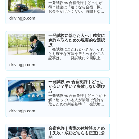
一発試験 vs 合宿免許｜どっちが
得？結論は「迷うなら合宿一択」
お金をかけたくない。時間もな
い。そんな人のために「現実的な
drivingjp.com
免許取得ルート」をまとめまし
た。👉 まずは結論から【結論】教
習所に通わない免許の取り方は、
実質この2つです。・一発試験…
一発試験に落ちた人へ｜確実に
免許を取るための現実的な選択
肢
一発試験にこだわるべきか、それ
とも確実な方法を選ぶべきかこの
記事は、・一発試験に２回以上落
ちている・落ちた詳しい理由が分
drivingjp.com
からない・このまま続けるか迷っ
ているそんな方に向けて書いてい
ます。このまま同じやり方を続け
ると、・さらに何回も落ちる・
一発試験 vs 合宿免許｜どっち
数…
が安い？早い？失敗しない選び
方
一発試験 vs 合宿免許｜どっちが正
解？迷っている人が最短で免許を
取るための判断基準「一発試験と
合宿免許、どっちがいいの？」
drivingjp.com
「安く済ませたいけど、失敗はし
たくない…」免許の取り方で迷っ
ている方は多いと思います。結論
から言うと、人によって最適…
合宿免許｜実際の体験談まとめ
｜失敗・成功どちらも正直に公
開