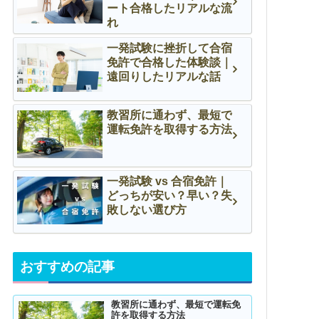
ート合格したリアルな流
れ
一発試験に挫折して合宿
免許で合格した体験談｜
遠回りしたリアルな話
教習所に通わず、最短で
運転免許を取得する方法
一発試験 vs 合宿免許｜
どっちが安い？早い？失
敗しない選び方
おすすめの記事
教習所に通わず、最短で運転免
許を取得する方法