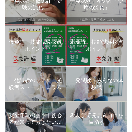
一発試験『仮免許・受
一発試験『本免許・受
験の流れ』
験の流れ』
本免許・技能試験採点
仮免許・技能試験採点
ポイント
ポイント
一発試験のリアル！受
一発試験・みんなの体
験者ストーリーコラム
験談
安全運転の基本｜初心
みんなで発展＆向上を
者が知っておきたい運
目指す
転の知識まとめ