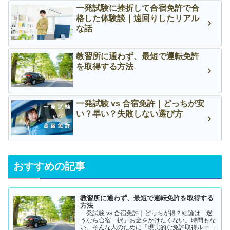
一発試験に挫折して合宿免許で合
格した体験談｜遠回りしたリアル
な話
教習所に通わず、最短で運転免許
を取得する方法
一発試験 vs 合宿免許｜どっちが安
い？早い？失敗しない選び方
おすすめの記事
教習所に通わず、最短で運転免許を取得する
方法
一発試験 vs 合宿免許｜どっちが得？結論は「迷
うなら合宿一択」お金をかけたくない。時間もな
い。そんな人のために「現実的な免許取得ルー