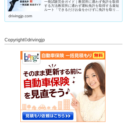
一発試験完全ガイド｜教習所に通わず免許を取得
する方法教習所に通わず運転免許を取得する最短
ルート「できるだけお金をかけずに免許を取りた
い」「教習所に通う時間がない」「すでに運転経
drivingjp.com
験がある」そんな人が注目しているのが、**一発
試験（飛び込み試験...
Copyright©︎drivingjp