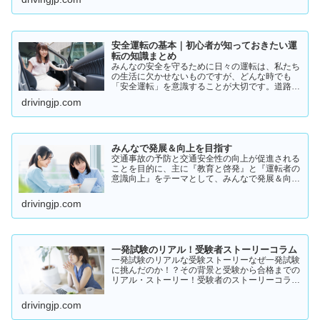
実際の体験談をもとにリアルな声をまとめまし
た。結論から言うと👇👉 …
安全運転の基本｜初心者が知っておきたい運
転の知識まとめ
みんなの安全を守るために日々の運転は、私たち
の生活に欠かせないものですが、どんな時でも
「安全運転」を意識することが大切です。道路状
況や天候、交通量は常に変化しており、思わぬ危
drivingjp.com
険が潜んでいることもあります。スピードの出し
過ぎや注意力の低下、小…
みんなで発展＆向上を目指す
交通事故の予防と交通安全性の向上が促進される
ことを目的に、主に『教育と啓発』と『運転者の
意識向上』をテーマとして、みんなで発展＆向上
を目指していきたいと願っております！
drivingjp.com
一発試験のリアル！受験者ストーリーコラム
一発試験のリアルな受験ストーリーなぜ一発試験
に挑んだのか！？その背景と受験から合格までの
リアル・ストーリー！受験者のストーリーコラム
一発試験の全体像 → 一発試験 新 完全ガイド!
drivingjp.com