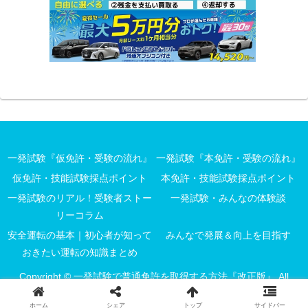
一発試験『仮免許・受験の流れ』
一発試験『本免許・受験の流れ』
仮免許・技能試験採点ポイント
本免許・技能試験採点ポイント
一発試験のリアル！受験者ストー
一発試験・みんなの体験談
リーコラム
安全運転の基本｜初心者が知って
みんなで発展＆向上を目指す
おきたい運転の知識まとめ
Copyright © 一発試験で普通免許を取得する方法『改正版』 All
Rights Reserved.
ホーム
シェア
トップ
サイドバー