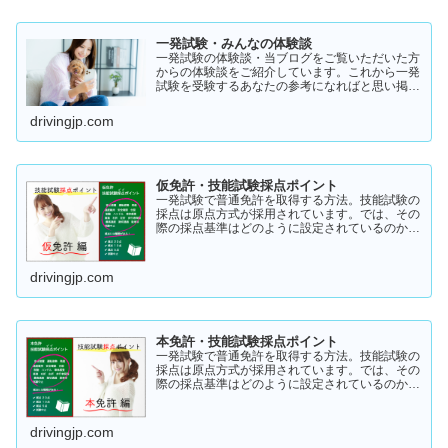
一発試験・みんなの体験談
一発試験の体験談・当ブログをご覧いただいた方
からの体験談をご紹介しています。これから一発
試験を受験するあなたの参考になればと思い掲載
します。体験談をご覧いただきいろいろなヒント
にしていただけたら幸いです。
drivingjp.com
仮免許・技能試験採点ポイント
一発試験で普通免許を取得する方法。技能試験の
採点は原点方式が採用されています。では、その
際の採点基準はどのように設定されているのかご
存知でしょうか？「まだ知らない」という方はこ
ちらから確認してみてください。採点基準と具体
的な減点数をまとめてあります。
drivingjp.com
本免許・技能試験採点ポイント
一発試験で普通免許を取得する方法。技能試験の
採点は原点方式が採用されています。では、その
際の採点基準はどのように設定されているのかご
存知でしょうか？「まだ知らない」という方はこ
ちらから確認してみてください。採点基準と具体
的な減点数をまとめてあります。
drivingjp.com