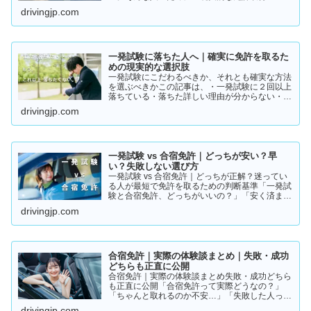
ト」をまとめました。👉 まずは結論から【結
drivingjp.com
論】教習所に通わない免許の取り方は、実質この
2つです。・一発試験…
一発試験に落ちた人へ｜確実に免許を取るた
めの現実的な選択肢
一発試験にこだわるべきか、それとも確実な方法
を選ぶべきかこの記事は、・一発試験に２回以上
落ちている・落ちた詳しい理由が分からない・こ
のまま続けるか迷っているそんな方に向けて書い
drivingjp.com
ています。このまま同じやり方を続けると、・さ
らに何回も落ちる・数…
一発試験 vs 合宿免許｜どっちが安い？早
い？失敗しない選び方
一発試験 vs 合宿免許｜どっちが正解？迷ってい
る人が最短で免許を取るための判断基準「一発試
験と合宿免許、どっちがいいの？」「安く済ませ
たいけど、失敗はしたくない…」免許の取り方で
drivingjp.com
迷っている方は多いと思います。結論から言う
と、人によって最適…
合宿免許｜実際の体験談まとめ｜失敗・成功
どちらも正直に公開
合宿免許｜実際の体験談まとめ失敗・成功どちら
も正直に公開「合宿免許って実際どうなの？」
「ちゃんと取れるのか不安…」「失敗した人って
いるの？」そんな疑問を持っている方に向けて、
drivingjp.com