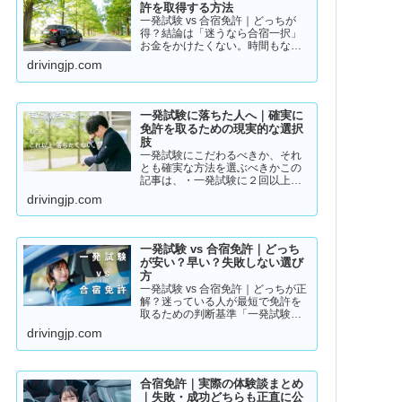
許を取得する方法
一発試験 vs 合宿免許｜どっちが
得？結論は「迷うなら合宿一択」
お金をかけたくない。時間もな
い。そんな人のために「現実的な
drivingjp.com
免許取得ルート」をまとめまし
た。👉 まずは結論から【結論】教
習所に通わない免許の取り方は、
実質この2つです。・一発試験…
一発試験に落ちた人へ｜確実に
免許を取るための現実的な選択
肢
一発試験にこだわるべきか、それ
とも確実な方法を選ぶべきかこの
記事は、・一発試験に２回以上落
ちている・落ちた詳しい理由が分
drivingjp.com
からない・このまま続けるか迷っ
ているそんな方に向けて書いてい
ます。このまま同じやり方を続け
ると、・さらに何回も落ちる・
一発試験 vs 合宿免許｜どっち
数…
が安い？早い？失敗しない選び
方
一発試験 vs 合宿免許｜どっちが正
解？迷っている人が最短で免許を
取るための判断基準「一発試験と
合宿免許、どっちがいいの？」
drivingjp.com
「安く済ませたいけど、失敗はし
たくない…」免許の取り方で迷っ
ている方は多いと思います。結論
から言うと、人によって最適…
合宿免許｜実際の体験談まとめ
｜失敗・成功どちらも正直に公