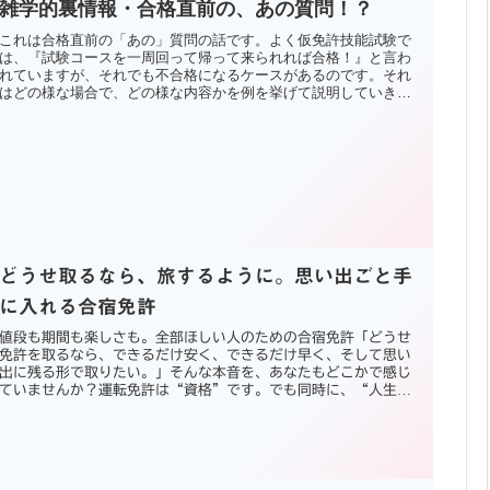
雑学的裏情報・合格直前の、あの質問！？
これは合格直前の「あの」質問の話です。よく仮免許技能試験で
は、『試験コースを一周回って帰って来られれば合格！』と言わ
れていますが、それでも不合格になるケースがあるのです。それ
はどの様な場合で、どの様な内容かを例を挙げて説明していきま
す。
どうせ取るなら、旅するように。思い出ごと手
に入れる合宿免許
値段も期間も楽しさも。全部ほしい人のための合宿免許「どうせ
免許を取るなら、できるだけ安く、できるだけ早く、そして思い
出に残る形で取りたい。」そんな本音を、あなたもどこかで感じ
ていませんか？運転免許は“資格”です。でも同時に、“人生の
一場面”...