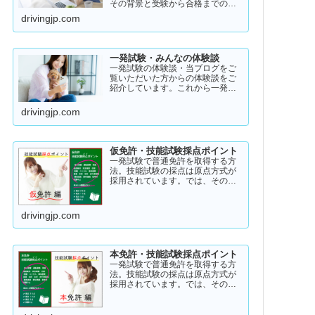
その背景と受験から合格までのリ
アル・ストーリー！受験者のスト
drivingjp.com
ーリーコラム一発試験の全体像
→ 一発試験 新 完全ガイド!
一発試験・みんなの体験談
一発試験の体験談・当ブログをご
覧いただいた方からの体験談をご
紹介しています。これから一発試
験を受験するあなたの参考になれ
ばと思い掲載します。体験談をご
drivingjp.com
覧いただきいろいろなヒントにし
ていただけたら幸いです。
仮免許・技能試験採点ポイント
一発試験で普通免許を取得する方
法。技能試験の採点は原点方式が
採用されています。では、その際
の採点基準はどのように設定され
ているのかご存知でしょうか？
「まだ知らない」という方はこち
drivingjp.com
らから確認してみてください。採
点基準と具体的な減点数をまとめ
てあります。
本免許・技能試験採点ポイント
一発試験で普通免許を取得する方
法。技能試験の採点は原点方式が
採用されています。では、その際
の採点基準はどのように設定され
ているのかご存知でしょうか？
「まだ知らない」という方はこち