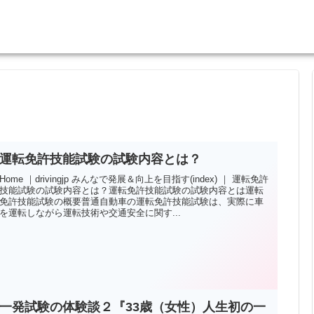
運転免許技能試験の試験内容とは？
Home ｜drivingjp みんなで発展＆向上を目指す(index) ｜ 運転免許
技能試験の試験内容とは？運転免許技能試験の試験内容とは運転
免許技能試験の概要普通自動車の運転免許技能試験は、実際に車
を運転しながら運転技術や交通安全に関す...
一発試験の体験談２『33歳（女性）人生初の一