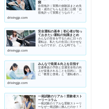
開
合宿免許｜実際の体験談まとめ失
敗・成功どちらも正直に公開「合
宿免許って実際どうなの？」「ち
ゃんと取れるのか不安…」「失敗
drivingjp.com
した人っているの？」そんな疑問
を持っている方に向けて、実際の
体験談をもとにリアルな声をまと
めました。結論から言うと👇👉 …
安全運転の基本｜初心者が知っ
ておきたい運転の知識まとめ
みんなの安全を守るために日々の
運転は、私たちの生活に欠かせな
いものですが、どんな時でも「安
全運転」を意識することが大切で
drivingjp.com
す。道路状況や天候、交通量は常
に変化しており、思わぬ危険が潜
んでいることもあります。スピー
ドの出し過ぎや注意力の低下、
みんなで発展＆向上を目指す
小…
交通事故の予防と交通安全性の向
上が促進されることを目的に、主
に『教育と啓発』と『運転者の意
識向上』をテーマとして、みんな
で発展＆向上を目指していきたい
drivingjp.com
と願っております！
一発試験のリアル！受験者スト
ーリーコラム
一発試験のリアルな受験ストーリ
ーなぜ一発試験に挑んだのか！？