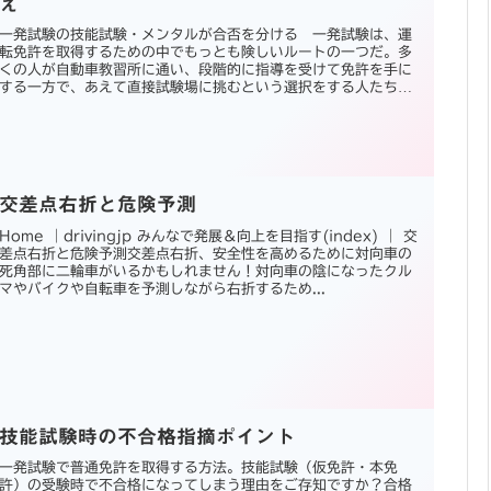
え
一発試験の技能試験・メンタルが合否を分ける 一発試験は、運
転免許を取得するための中でもっとも険しいルートの一つだ。多
くの人が自動車教習所に通い、段階的に指導を受けて免許を手に
する一方で、あえて直接試験場に挑むという選択をする人たちが
いる。教...
交差点右折と危険予測
Home ｜drivingjp みんなで発展＆向上を目指す(index) ｜ 交
差点右折と危険予測交差点右折、安全性を高めるために対向車の
死角部に二輪車がいるかもしれません！対向車の陰になったクル
マやバイクや自転車を予測しながら右折するため...
技能試験時の不合格指摘ポイント
一発試験で普通免許を取得する方法。技能試験（仮免許・本免
許）の受験時で不合格になってしまう理由をご存知ですか？合格