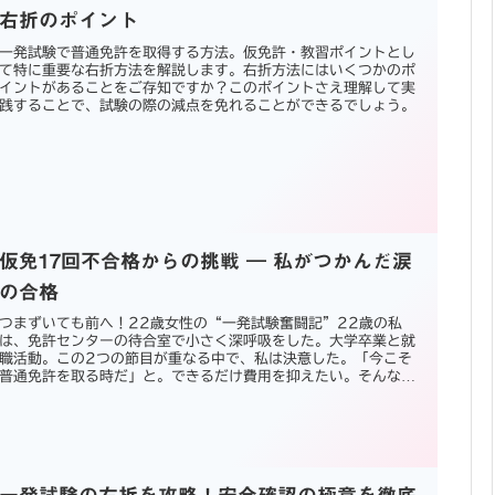
右折のポイント
一発試験で普通免許を取得する方法。仮免許・教習ポイントとし
て特に重要な右折方法を解説します。右折方法にはいくつかのポ
イントがあることをご存知ですか？このポイントさえ理解して実
践することで、試験の際の減点を免れることができるでしょう。
仮免17回不合格からの挑戦 ― 私がつかんだ涙
の合格
つまずいても前へ！22歳女性の“一発試験奮闘記”22歳の私
は、免許センターの待合室で小さく深呼吸をした。大学卒業と就
職活動。この2つの節目が重なる中で、私は決意した。「今こそ
普通免許を取る時だ」と。できるだけ費用を抑えたい。そんな思
いから、...
一発試験の右折を攻略！安全確認の極意を徹底