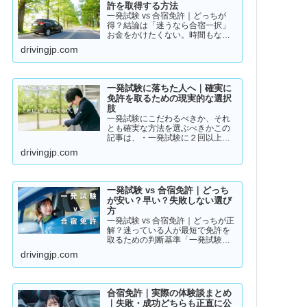
許を取得する方法
一発試験 vs 合宿免許｜どっちが
得？結論は「迷うなら合宿一択」
お金をかけたくない。時間もな
い。そんな人のために「現実的な
drivingjp.com
免許取得ルート」をまとめまし
た。👉 まずは結論から【結論】教
習所に通わない免許の取り方は、
実質この2つです。・一発試験…
一発試験に落ちた人へ｜確実に
免許を取るための現実的な選択
肢
一発試験にこだわるべきか、それ
とも確実な方法を選ぶべきかこの
記事は、・一発試験に２回以上落
ちている・落ちた詳しい理由が分
drivingjp.com
からない・このまま続けるか迷っ
ているそんな方に向けて書いてい
ます。このまま同じやり方を続け
ると、・さらに何回も落ちる・
一発試験 vs 合宿免許｜どっち
数…
が安い？早い？失敗しない選び
方
一発試験 vs 合宿免許｜どっちが正
解？迷っている人が最短で免許を
取るための判断基準「一発試験と
合宿免許、どっちがいいの？」
drivingjp.com
「安く済ませたいけど、失敗はし
たくない…」免許の取り方で迷っ
ている方は多いと思います。結論
から言うと、人によって最適…
合宿免許｜実際の体験談まとめ
｜失敗・成功どちらも正直に公