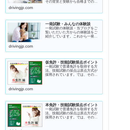
その背景と受験から合格までのリ
アル・ストーリー！受験者のスト
drivingjp.com
ーリーコラム一発試験の全体像
→ 一発試験 新 完全ガイド!
一発試験・みんなの体験談
一発試験の体験談・当ブログをご
覧いただいた方からの体験談をご
紹介しています。これから一発試
験を受験するあなたの参考になれ
ばと思い掲載します。体験談をご
drivingjp.com
覧いただきいろいろなヒントにし
ていただけたら幸いです。
仮免許・技能試験採点ポイント
一発試験で普通免許を取得する方
法。技能試験の採点は原点方式が
採用されています。では、その際
の採点基準はどのように設定され
ているのかご存知でしょうか？
「まだ知らない」という方はこち
drivingjp.com
らから確認してみてください。採
点基準と具体的な減点数をまとめ
てあります。
本免許・技能試験採点ポイント
一発試験で普通免許を取得する方
法。技能試験の採点は原点方式が
採用されています。では、その際
の採点基準はどのように設定され
ているのかご存知でしょうか？
「まだ知らない」という方はこち