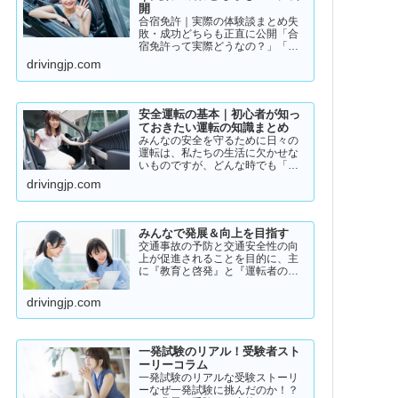
開
合宿免許｜実際の体験談まとめ失
敗・成功どちらも正直に公開「合
宿免許って実際どうなの？」「ち
ゃんと取れるのか不安…」「失敗
drivingjp.com
した人っているの？」そんな疑問
を持っている方に向けて、実際の
体験談をもとにリアルな声をまと
めました。結論から言うと👇👉 …
安全運転の基本｜初心者が知っ
ておきたい運転の知識まとめ
みんなの安全を守るために日々の
運転は、私たちの生活に欠かせな
いものですが、どんな時でも「安
全運転」を意識することが大切で
drivingjp.com
す。道路状況や天候、交通量は常
に変化しており、思わぬ危険が潜
んでいることもあります。スピー
ドの出し過ぎや注意力の低下、
みんなで発展＆向上を目指す
小…
交通事故の予防と交通安全性の向
上が促進されることを目的に、主
に『教育と啓発』と『運転者の意
識向上』をテーマとして、みんな
で発展＆向上を目指していきたい
drivingjp.com
と願っております！
一発試験のリアル！受験者スト
ーリーコラム
一発試験のリアルな受験ストーリ
ーなぜ一発試験に挑んだのか！？