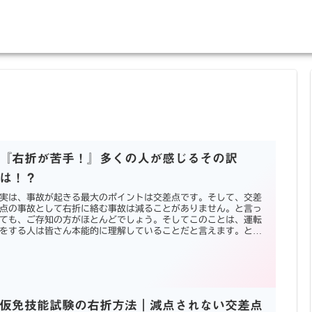
『右折が苦手！』多くの人が感じるその訳
は！？
実は、事故が起きる最大のポイントは交差点です。そして、交差
点の事故として右折に絡む事故は減ることがありません。と言っ
ても、ご存知の方がほとんどでしょう。そしてこのことは、運転
をする人は皆さん本能的に理解していることだと言えます。とこ
ろで、なぜ『右折が苦手』と思うのでしょう！？その理由は、次
の内容に当てはまります。
仮免技能試験の右折方法｜減点されない交差点