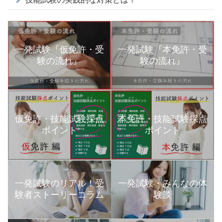
一発試験『仮免許・受
一発試験『本免許・受
験の流れ』
験の流れ』
本免許・技能試験採点
仮免許・技能試験採点
ポイント
ポイント
一発試験のリアル！受
一発試験・みんなの体
験者ストーリーコラム
験談