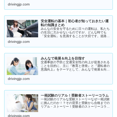
いるの？」そんな疑問を持っている方に向けて、
drivingjp.com
実際の体験談をもとにリアルな声をまとめまし
た。結論から言うと👇👉 …
安全運転の基本｜初心者が知っておきたい運
転の知識まとめ
みんなの安全を守るために日々の運転は、私たち
の生活に欠かせないものですが、どんな時でも
「安全運転」を意識することが大切です。道路状
況や天候、交通量は常に変化しており、思わぬ危
drivingjp.com
険が潜んでいることもあります。スピードの出し
過ぎや注意力の低下、小…
みんなで発展＆向上を目指す
交通事故の予防と交通安全性の向上が促進される
ことを目的に、主に『教育と啓発』と『運転者の
意識向上』をテーマとして、みんなで発展＆向上
を目指していきたいと願っております！
drivingjp.com
一発試験のリアル！受験者ストーリーコラム
一発試験のリアルな受験ストーリーなぜ一発試験
に挑んだのか！？その背景と受験から合格までの
リアル・ストーリー！受験者のストーリーコラム
一発試験の全体像 → 一発試験 新 完全ガイド!
drivingjp.com