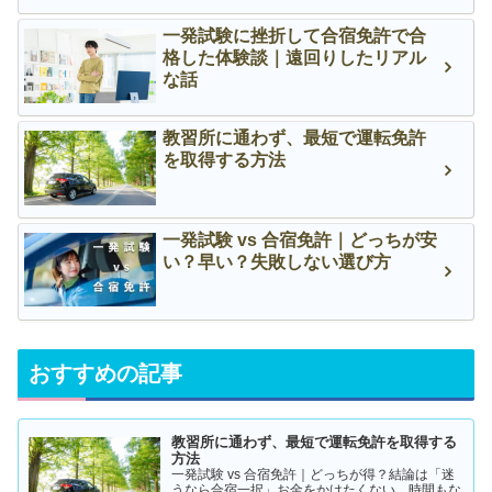
一発試験に挫折して合宿免許で合
格した体験談｜遠回りしたリアル
な話
教習所に通わず、最短で運転免許
を取得する方法
一発試験 vs 合宿免許｜どっちが安
い？早い？失敗しない選び方
おすすめの記事
教習所に通わず、最短で運転免許を取得する
方法
一発試験 vs 合宿免許｜どっちが得？結論は「迷
うなら合宿一択」お金をかけたくない。時間もな