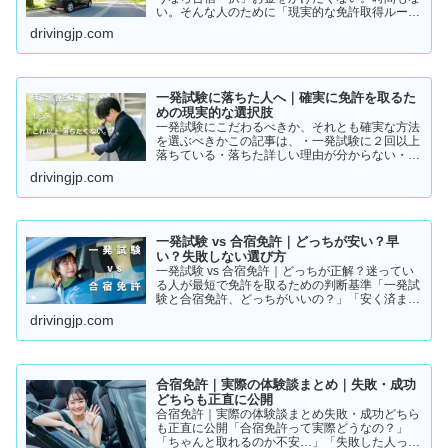
い。そんな人のために「現実的な免許取得ルー
ト」をまとめました。👉 まずは結論から【結
drivingjp.com
論】教習所に通わない免許の取り方は、実質この
2つです。・一発試験…
一発試験に落ちた人へ｜確実に免許を取るた
めの現実的な選択肢
一発試験にこだわるべきか、それとも確実な方法
を選ぶべきかこの記事は、・一発試験に２回以上
落ちている・落ちた詳しい理由が分からない・こ
のまま続けるか迷っているそんな方に向けて書い
drivingjp.com
ています。このまま同じやり方を続けると、・さ
らに何回も落ちる・数…
一発試験 vs 合宿免許｜どっちが安い？早
い？失敗しない選び方
一発試験 vs 合宿免許｜どっちが正解？迷ってい
る人が最短で免許を取るための判断基準「一発試
験と合宿免許、どっちがいいの？」「安く済ませ
たいけど、失敗はしたくない…」免許の取り方で
drivingjp.com
迷っている方は多いと思います。結論から言う
と、人によって最適…
合宿免許｜実際の体験談まとめ｜失敗・成功
どちらも正直に公開
合宿免許｜実際の体験談まとめ失敗・成功どちら
も正直に公開「合宿免許って実際どうなの？」
「ちゃんと取れるのか不安…」「失敗した人って