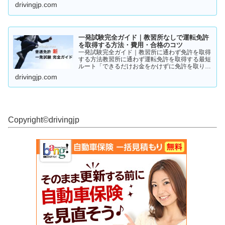
っている方など、情報収集にお役立てください。
drivingjp.com
まずは一度ご覧ください！
一発試験完全ガイド｜教習所なしで運転免許
を取得する方法・費用・合格のコツ
一発試験完全ガイド｜教習所に通わず免許を取得
する方法教習所に通わず運転免許を取得する最短
ルート「できるだけお金をかけずに免許を取りた
い」「教習所に通う時間がない」「すでに運転経
drivingjp.com
験がある」そんな人が注目しているのが、**一発
試験（飛び込み試験...
Copyright©︎drivingjp