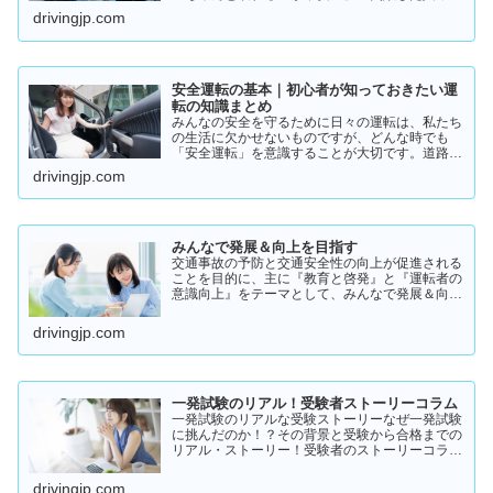
いるの？」そんな疑問を持っている方に向けて、
drivingjp.com
実際の体験談をもとにリアルな声をまとめまし
た。結論から言うと👇👉 …
安全運転の基本｜初心者が知っておきたい運
転の知識まとめ
みんなの安全を守るために日々の運転は、私たち
の生活に欠かせないものですが、どんな時でも
「安全運転」を意識することが大切です。道路状
況や天候、交通量は常に変化しており、思わぬ危
drivingjp.com
険が潜んでいることもあります。スピードの出し
過ぎや注意力の低下、小…
みんなで発展＆向上を目指す
交通事故の予防と交通安全性の向上が促進される
ことを目的に、主に『教育と啓発』と『運転者の
意識向上』をテーマとして、みんなで発展＆向上
を目指していきたいと願っております！
drivingjp.com
一発試験のリアル！受験者ストーリーコラム
一発試験のリアルな受験ストーリーなぜ一発試験
に挑んだのか！？その背景と受験から合格までの
リアル・ストーリー！受験者のストーリーコラム
一発試験の全体像 → 一発試験 新 完全ガイド!
drivingjp.com