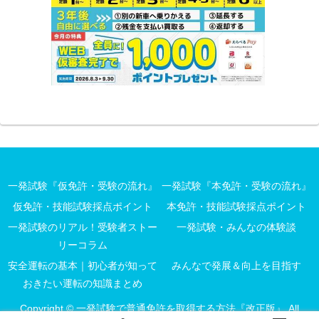
一発試験『仮免許・受験の流れ』
一発試験『本免許・受験の流れ』
仮免許・技能試験採点ポイント
本免許・技能試験採点ポイント
一発試験のリアル！受験者ストー
一発試験・みんなの体験談
リーコラム
安全運転の基本｜初心者が知って
みんなで発展＆向上を目指す
おきたい運転の知識まとめ
Copyright © 一発試験で普通免許を取得する方法『改正版』 All