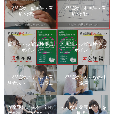
一発試験『仮免許・受
一発試験『本免許・受
験の流れ』
験の流れ』
本免許・技能試験採点
仮免許・技能試験採点
ポイント
ポイント
一発試験のリアル！受
一発試験・みんなの体
験者ストーリーコラム
験談
安全運転の基本｜初心
みんなで発展＆向上を
者が知っておきたい運
目指す