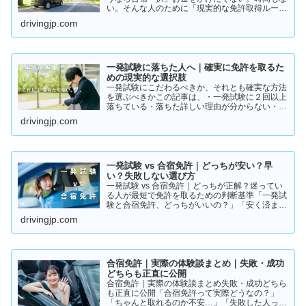
い。そんな人のために「現実的な免許取得ルー
ト」をまとめました。👉 まずは結論から【結
drivingjp.com
論】教習所に通わない免許の取り方は、実質この
2つです。・一発試験…
一発試験に落ちた人へ｜確実に免許を取るた
めの現実的な選択肢
一発試験にこだわるべきか、それとも確実な方法
を選ぶべきかこの記事は、・一発試験に２回以上
落ちている・落ちた詳しい理由が分からない・こ
のまま続けるか迷っているそんな方に向けて書い
drivingjp.com
ています。このまま同じやり方を続けると、・さ
らに何回も落ちる・数…
一発試験 vs 合宿免許｜どっちが安い？早
い？失敗しない選び方
一発試験 vs 合宿免許｜どっちが正解？迷ってい
る人が最短で免許を取るための判断基準「一発試
験と合宿免許、どっちがいいの？」「安く済ませ
たいけど、失敗はしたくない…」免許の取り方で
drivingjp.com
迷っている方は多いと思います。結論から言う
と、人によって最適…
合宿免許｜実際の体験談まとめ｜失敗・成功
どちらも正直に公開
合宿免許｜実際の体験談まとめ失敗・成功どちら
も正直に公開「合宿免許って実際どうなの？」
「ちゃんと取れるのか不安…」「失敗した人って