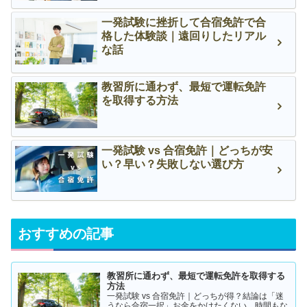
一発試験に挫折して合宿免許で合
格した体験談｜遠回りしたリアル
な話
教習所に通わず、最短で運転免許
を取得する方法
一発試験 vs 合宿免許｜どっちが安
い？早い？失敗しない選び方
おすすめの記事
教習所に通わず、最短で運転免許を取得する
方法
一発試験 vs 合宿免許｜どっちが得？結論は「迷
うなら合宿一択」お金をかけたくない。時間もな