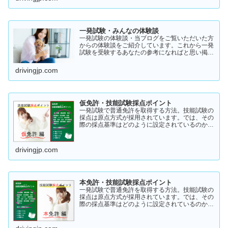
一発試験・みんなの体験談
一発試験の体験談・当ブログをご覧いただいた方
からの体験談をご紹介しています。これから一発
試験を受験するあなたの参考になればと思い掲載
します。体験談をご覧いただきいろいろなヒント
にしていただけたら幸いです。
drivingjp.com
仮免許・技能試験採点ポイント
一発試験で普通免許を取得する方法。技能試験の
採点は原点方式が採用されています。では、その
際の採点基準はどのように設定されているのかご
存知でしょうか？「まだ知らない」という方はこ
ちらから確認してみてください。採点基準と具体
的な減点数をまとめてあります。
drivingjp.com
本免許・技能試験採点ポイント
一発試験で普通免許を取得する方法。技能試験の
採点は原点方式が採用されています。では、その
際の採点基準はどのように設定されているのかご
存知でしょうか？「まだ知らない」という方はこ
ちらから確認してみてください。採点基準と具体
的な減点数をまとめてあります。