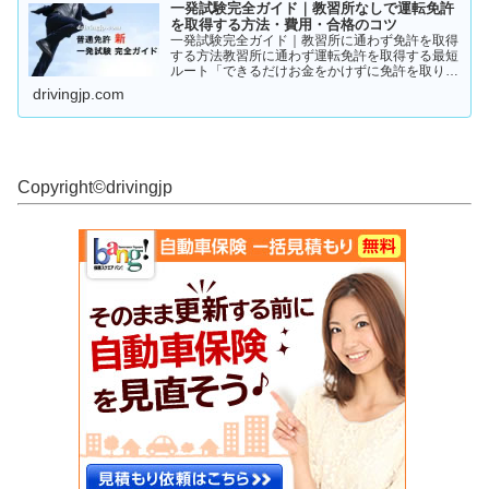
一発試験完全ガイド｜教習所なしで運転免許
を取得する方法・費用・合格のコツ
一発試験完全ガイド｜教習所に通わず免許を取得
する方法教習所に通わず運転免許を取得する最短
ルート「できるだけお金をかけずに免許を取りた
い」「教習所に通う時間がない」「すでに運転経
drivingjp.com
験がある」そんな人が注目しているのが、**一発
試験（飛び込み試験...
Copyright©︎drivingjp