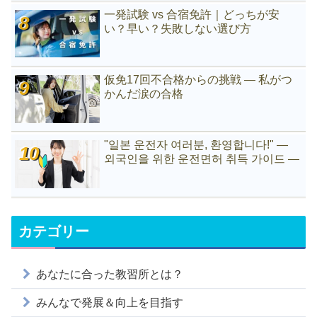
一発試験 vs 合宿免許｜どっちが安
い？早い？失敗しない選び方
仮免17回不合格からの挑戦 ― 私がつ
かんだ涙の合格
"일본 운전자 여러분, 환영합니다!" —
외국인을 위한 운전면허 취득 가이드 —
カテゴリー
あなたに合った教習所とは？
みんなで発展＆向上を目指す