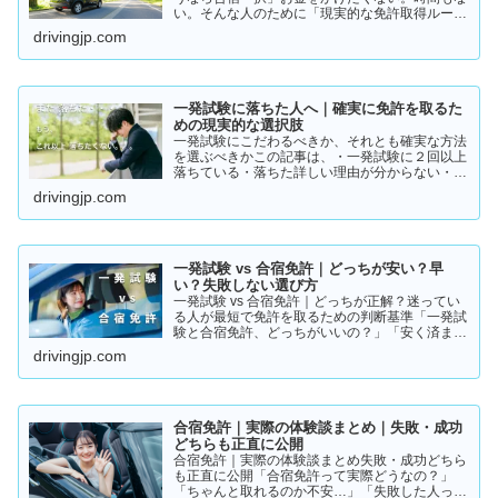
い。そんな人のために「現実的な免許取得ルー
ト」をまとめました。👉 まずは結論から【結
drivingjp.com
論】教習所に通わない免許の取り方は、実質この
2つです。・一発試験…
一発試験に落ちた人へ｜確実に免許を取るた
めの現実的な選択肢
一発試験にこだわるべきか、それとも確実な方法
を選ぶべきかこの記事は、・一発試験に２回以上
落ちている・落ちた詳しい理由が分からない・こ
のまま続けるか迷っているそんな方に向けて書い
drivingjp.com
ています。このまま同じやり方を続けると、・さ
らに何回も落ちる・数…
一発試験 vs 合宿免許｜どっちが安い？早
い？失敗しない選び方
一発試験 vs 合宿免許｜どっちが正解？迷ってい
る人が最短で免許を取るための判断基準「一発試
験と合宿免許、どっちがいいの？」「安く済ませ
たいけど、失敗はしたくない…」免許の取り方で
drivingjp.com
迷っている方は多いと思います。結論から言う
と、人によって最適…
合宿免許｜実際の体験談まとめ｜失敗・成功
どちらも正直に公開
合宿免許｜実際の体験談まとめ失敗・成功どちら
も正直に公開「合宿免許って実際どうなの？」
「ちゃんと取れるのか不安…」「失敗した人って