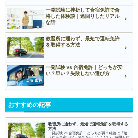
一発試験に挫折して合宿免許で合
格した体験談｜遠回りしたリアル
な話
教習所に通わず、最短で運転免許
を取得する方法
一発試験 vs 合宿免許｜どっちが安
い？早い？失敗しない選び方
おすすめの記事
教習所に通わず、最短で運転免許を取得する
方法
一発試験 vs 合宿免許｜どっちが得？結論は「迷
うなら合宿一択」お金をかけたくない。時間もな