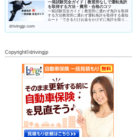
一発試験完全ガイド｜教習所なしで運転免許
を取得する方法・費用・合格のコツ
一発試験完全ガイド｜教習所に通わず免許を取得
する方法教習所に通わず運転免許を取得する最短
ルート「できるだけお金をかけずに免許を取りた
い」「教習所に通う時間がない」「すでに運転経
drivingjp.com
験がある」そんな人が注目しているのが、**一発
試験（飛び込み試験...
Copyright©︎drivingjp