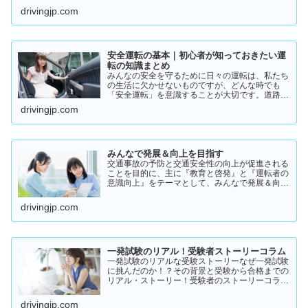
いるの？」そんな疑問を持っている方に向けて、
drivingjp.com
実際の体験談をもとにリアルな声をまとめまし
た。結論から言うと👇👉 …
安全運転の基本｜初心者が知っておきたい運
転の知識まとめ
みんなの安全を守るために日々の運転は、私たち
の生活に欠かせないものですが、どんな時でも
「安全運転」を意識することが大切です。道路状
況や天候、交通量は常に変化しており、思わぬ危
drivingjp.com
険が潜んでいることもあります。スピードの出し
過ぎや注意力の低下、小…
みんなで発展＆向上を目指す
交通事故の予防と交通安全性の向上が促進される
ことを目的に、主に『教育と啓発』と『運転者の
意識向上』をテーマとして、みんなで発展＆向上
を目指していきたいと願っております！
drivingjp.com
一発試験のリアル！受験者ストーリーコラム
一発試験のリアルな受験ストーリーなぜ一発試験
に挑んだのか！？その背景と受験から合格までの
リアル・ストーリー！受験者のストーリーコラム
一発試験の全体像 → 一発試験 新 完全ガイド!
drivingjp.com