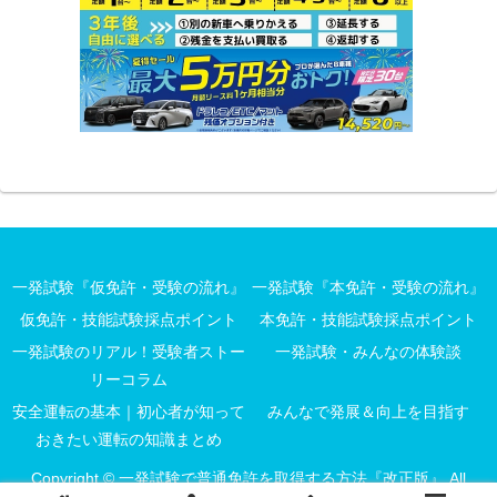
一発試験『仮免許・受験の流れ』
一発試験『本免許・受験の流れ』
仮免許・技能試験採点ポイント
本免許・技能試験採点ポイント
一発試験のリアル！受験者ストー
一発試験・みんなの体験談
リーコラム
安全運転の基本｜初心者が知って
みんなで発展＆向上を目指す
おきたい運転の知識まとめ
Copyright © 一発試験で普通免許を取得する方法『改正版』 All