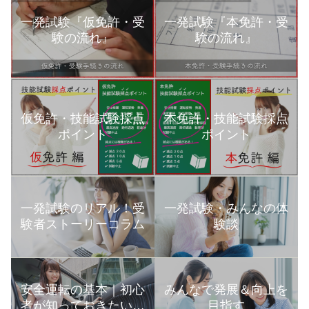
一発試験『仮免許・受
一発試験『本免許・受
験の流れ』
験の流れ』
本免許・技能試験採点
仮免許・技能試験採点
ポイント
ポイント
一発試験のリアル！受
一発試験・みんなの体
験者ストーリーコラム
験談
安全運転の基本｜初心
みんなで発展＆向上を
者が知っておきたい運
目指す