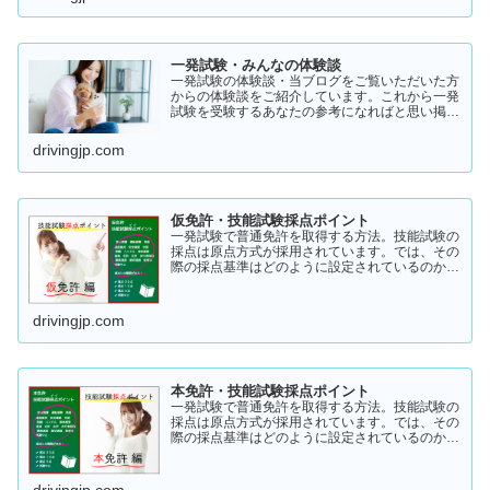
一発試験・みんなの体験談
一発試験の体験談・当ブログをご覧いただいた方
からの体験談をご紹介しています。これから一発
試験を受験するあなたの参考になればと思い掲載
します。体験談をご覧いただきいろいろなヒント
にしていただけたら幸いです。
drivingjp.com
仮免許・技能試験採点ポイント
一発試験で普通免許を取得する方法。技能試験の
採点は原点方式が採用されています。では、その
際の採点基準はどのように設定されているのかご
存知でしょうか？「まだ知らない」という方はこ
ちらから確認してみてください。採点基準と具体
的な減点数をまとめてあります。
drivingjp.com
本免許・技能試験採点ポイント
一発試験で普通免許を取得する方法。技能試験の
採点は原点方式が採用されています。では、その
際の採点基準はどのように設定されているのかご
存知でしょうか？「まだ知らない」という方はこ
ちらから確認してみてください。採点基準と具体
的な減点数をまとめてあります。