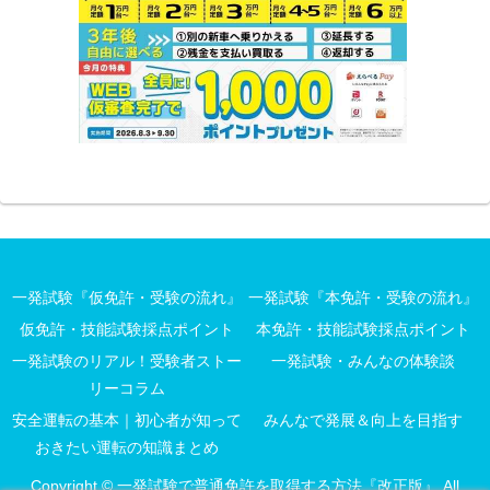
一発試験『仮免許・受験の流れ』
一発試験『本免許・受験の流れ』
仮免許・技能試験採点ポイント
本免許・技能試験採点ポイント
一発試験のリアル！受験者ストー
一発試験・みんなの体験談
リーコラム
安全運転の基本｜初心者が知って
みんなで発展＆向上を目指す
おきたい運転の知識まとめ
Copyright © 一発試験で普通免許を取得する方法『改正版』 All