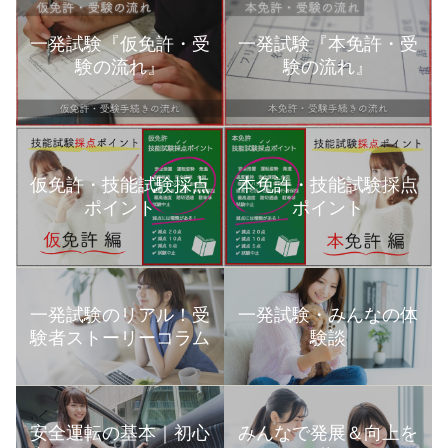
一発試験『仮免許・受
一発試験『本免許・受
験の流れ』
験の流れ』
本免許・技能試験採点
仮免許・技能試験採点
ポイント
ポイント
一発試験のリアル！受
一発試験・みんなの体
験者ストーリーコラム
験談
安全運転の基本｜初心
みんなで発展＆向上を