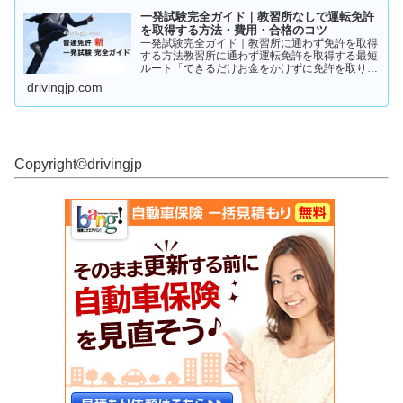
一発試験完全ガイド｜教習所なしで運転免許
を取得する方法・費用・合格のコツ
一発試験完全ガイド｜教習所に通わず免許を取得
する方法教習所に通わず運転免許を取得する最短
ルート「できるだけお金をかけずに免許を取りた
い」「教習所に通う時間がない」「すでに運転経
drivingjp.com
験がある」そんな人が注目しているのが、**一発
試験（飛び込み試験...
Copyright©︎drivingjp