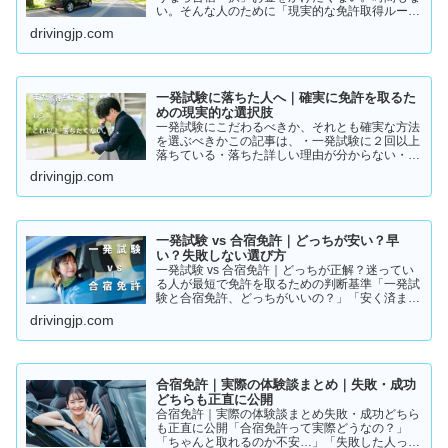
い。そんな人のために「現実的な免許取得ルー
ト」をまとめました。👉 まずは結論から【結
drivingjp.com
論】教習所に通わない免許の取り方は、実質この
2つです。・一発試験…
一発試験に落ちた人へ｜確実に免許を取るた
めの現実的な選択肢
一発試験にこだわるべきか、それとも確実な方法
を選ぶべきかこの記事は、・一発試験に２回以上
落ちている・落ちた詳しい理由が分からない・こ
のまま続けるか迷っているそんな方に向けて書い
drivingjp.com
ています。このまま同じやり方を続けると、・さ
らに何回も落ちる・数…
一発試験 vs 合宿免許｜どっちが安い？早
い？失敗しない選び方
一発試験 vs 合宿免許｜どっちが正解？迷ってい
る人が最短で免許を取るための判断基準「一発試
験と合宿免許、どっちがいいの？」「安く済ませ
たいけど、失敗はしたくない…」免許の取り方で
drivingjp.com
迷っている方は多いと思います。結論から言う
と、人によって最適…
合宿免許｜実際の体験談まとめ｜失敗・成功
どちらも正直に公開
合宿免許｜実際の体験談まとめ失敗・成功どちら
も正直に公開「合宿免許って実際どうなの？」
「ちゃんと取れるのか不安…」「失敗した人って