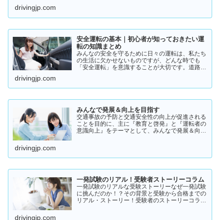
いるの？」そんな疑問を持っている方に向けて、
drivingjp.com
実際の体験談をもとにリアルな声をまとめまし
た。結論から言うと👇👉 …
安全運転の基本｜初心者が知っておきたい運
転の知識まとめ
みんなの安全を守るために日々の運転は、私たち
の生活に欠かせないものですが、どんな時でも
「安全運転」を意識することが大切です。道路状
況や天候、交通量は常に変化しており、思わぬ危
drivingjp.com
険が潜んでいることもあります。スピードの出し
過ぎや注意力の低下、小…
みんなで発展＆向上を目指す
交通事故の予防と交通安全性の向上が促進される
ことを目的に、主に『教育と啓発』と『運転者の
意識向上』をテーマとして、みんなで発展＆向上
を目指していきたいと願っております！
drivingjp.com
一発試験のリアル！受験者ストーリーコラム
一発試験のリアルな受験ストーリーなぜ一発試験
に挑んだのか！？その背景と受験から合格までの
リアル・ストーリー！受験者のストーリーコラム
一発試験の全体像 → 一発試験 新 完全ガイド!
drivingjp.com