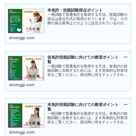
本免許・技能試験採点ポイント
一発試験で普通免許を取得する方法。技能試験の
採点は原点方式が採用されています。では、その
際の採点基準はどのように設定されているのかご
存知でしょうか？「まだ知らない」という方はこ
ちらから確認してみてください。採点基準と具体
的な減点数をまとめてあります。
drivingjp.com
仮免許技能試験に向けての教習ポイント 一
覧
一発試験で普通免許を取得する方法。仮免許の技
能試験に合格するためには、まず具体的な対策項
目をご覧ください。採点時に何をチェックされる
のか！？これを知らなければ合格はできません。
この内容を活かしてあなたに応じた受験対策に挑
drivingjp.com
戦してください！
本免許技能試験に向けての教習ポイント 一
覧
一発試験で普通免許を取得する方法。本免許の技
能試験に合格するためには、まず具体的な対策項
目をご覧ください。採点時に何をチェックされる
のか！？これを知らなければ合格はできません。
この内容を活かしてあなたに応じた受験対策に挑
drivingjp.com
戦してください！