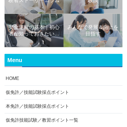
験者ストーリーコラム
験談
安全運転の基本｜初心
みんなで発展＆向上を
者が知っておきたい運
目指す
転の知識まとめ
Menu
HOME
仮免許／技能試験採点ポイント
本免許／技能試験採点ポイント
仮免許技能試験／教習ポイント一覧