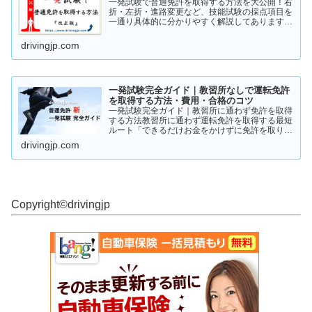
一発試験で普通免許を取得する方法を大公開！右
折・左折・進路変更など、技能試験の採点項目を
一通り具体的に分かりやすく解説してあります。
これから受験の方、一発試験を受けるか否かで迷
っている方など、情報収集にお役立てください。
drivingjp.com
まずは一度ご覧ください！
一発試験完全ガイド｜教習所なしで運転免許
を取得する方法・費用・合格のコツ
一発試験完全ガイド｜教習所に通わず免許を取得
する方法教習所に通わず運転免許を取得する最短
ルート「できるだけお金をかけずに免許を取りた
い」「教習所に通う時間がない」「すでに運転経
drivingjp.com
験がある」そんな人が注目しているのが、**一発
試験（飛び込み試験...
Copyright©︎drivingjp