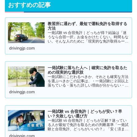
おすすめの記事
教習所に通わず、最短で運転免許を取得する
方法
一発試験 vs 合宿免許｜どっちが得？結論は「迷
うなら合宿一択」お金をかけたくない。時間もな
い。そんな人のために「現実的な免許取得ルー
ト」をまとめました。👉 まずは結論から【結
drivingjp.com
論】教習所に通わない免許の取り方は、実質この
2つです。・一発試験…
一発試験に落ちた人へ｜確実に免許を取るた
めの現実的な選択肢
一発試験にこだわるべきか、それとも確実な方法
を選ぶべきかこの記事は、・一発試験に２回以上
落ちている・落ちた詳しい理由が分からない・こ
のまま続けるか迷っているそんな方に向けて書い
drivingjp.com
ています。このまま同じやり方を続けると、・さ
らに何回も落ちる・数…
一発試験 vs 合宿免許｜どっちが安い？早
い？失敗しない選び方
一発試験 vs 合宿免許｜どっちが正解？迷ってい
る人が最短で免許を取るための判断基準「一発試
験と合宿免許、どっちがいいの？」「安く済ませ
たいけど、失敗はしたくない…」免許の取り方で
drivingjp.com