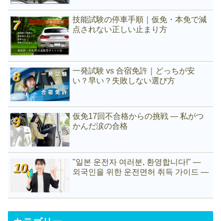
技能試験の停車手順｜仮免・本免で減
点されない正しい止まり方
一発試験 vs 合宿免許｜どっちが安
い？早い？失敗しない選び方
仮免17回不合格からの挑戦 ― 私がつ
かんだ涙の合格
"일본 운전자 여러분, 환영합니다!" —
외국인을 위한 운전면허 취득 가이드 —