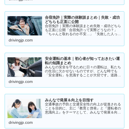
迷っている方は多いと思います。結論から言う
と、人によって最適…
合宿免許｜実際の体験談まとめ｜失敗・成功
どちらも正直に公開
合宿免許｜実際の体験談まとめ失敗・成功どちら
も正直に公開「合宿免許って実際どうなの？」
「ちゃんと取れるのか不安…」「失敗した人って
いるの？」そんな疑問を持っている方に向けて、
drivingjp.com
実際の体験談をもとにリアルな声をまとめまし
た。結論から言うと👇👉 …
安全運転の基本｜初心者が知っておきたい運
転の知識まとめ
みんなの安全を守るために日々の運転は、私たち
の生活に欠かせないものですが、どんな時でも
「安全運転」を意識することが大切です。道路状
況や天候、交通量は常に変化しており、思わぬ危
drivingjp.com
険が潜んでいることもあります。スピードの出し
過ぎや注意力の低下、小…
みんなで発展＆向上を目指す
交通事故の予防と交通安全性の向上が促進される
ことを目的に、主に『教育と啓発』と『運転者の
意識向上』をテーマとして、みんなで発展＆向上
を目指していきたいと願っております！
drivingjp.com