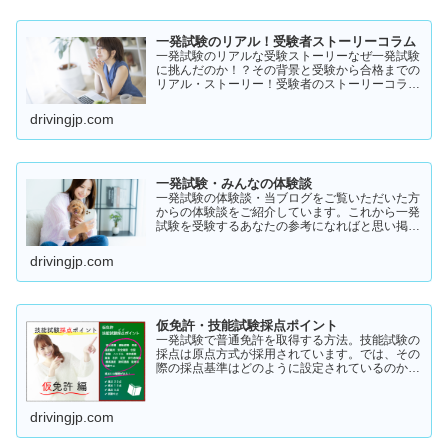
一発試験のリアル！受験者ストーリーコラム
一発試験のリアルな受験ストーリーなぜ一発試験
に挑んだのか！？その背景と受験から合格までの
リアル・ストーリー！受験者のストーリーコラム
一発試験の全体像 → 一発試験 新 完全ガイド!
drivingjp.com
一発試験・みんなの体験談
一発試験の体験談・当ブログをご覧いただいた方
からの体験談をご紹介しています。これから一発
試験を受験するあなたの参考になればと思い掲載
します。体験談をご覧いただきいろいろなヒント
にしていただけたら幸いです。
drivingjp.com
仮免許・技能試験採点ポイント
一発試験で普通免許を取得する方法。技能試験の
採点は原点方式が採用されています。では、その
際の採点基準はどのように設定されているのかご
存知でしょうか？「まだ知らない」という方はこ
ちらから確認してみてください。採点基準と具体
的な減点数をまとめてあります。
drivingjp.com