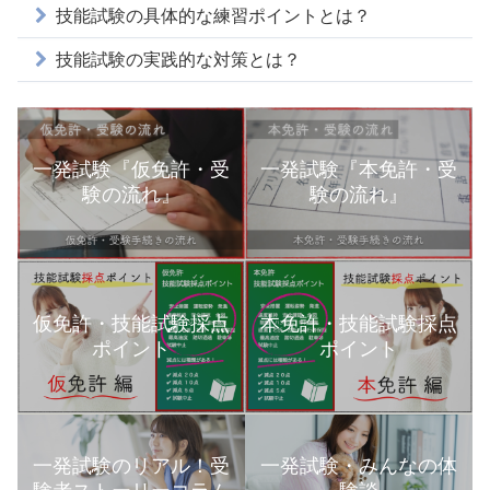
技能試験の具体的な練習ポイントとは？
技能試験の実践的な対策とは？
一発試験『仮免許・受
一発試験『本免許・受
験の流れ』
験の流れ』
本免許・技能試験採点
仮免許・技能試験採点
ポイント
ポイント
一発試験のリアル！受
一発試験・みんなの体