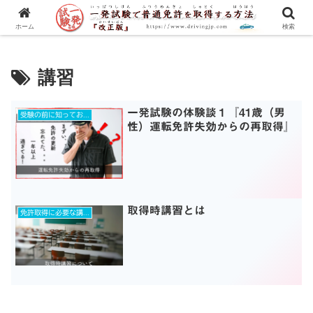
一発試験の流れから合格のコツまで、徹底解説！
ホーム
検索
講習
一発試験の体験談１『41歳（男
受験の前に知っておきたいコト！
性）運転免許失効からの再取得』
取得時講習とは
免許取得に必要な講習とは？