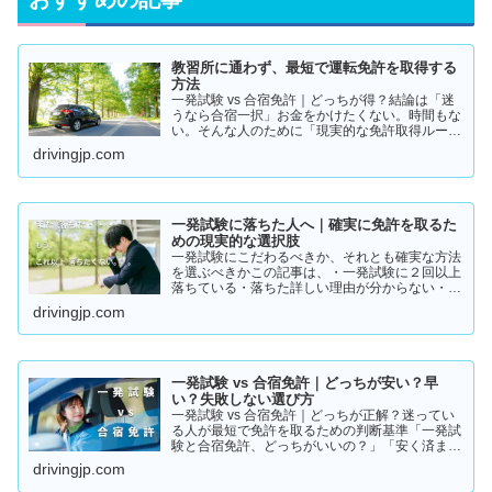
教習所に通わず、最短で運転免許を取得する
方法
一発試験 vs 合宿免許｜どっちが得？結論は「迷
うなら合宿一択」お金をかけたくない。時間もな
い。そんな人のために「現実的な免許取得ルー
ト」をまとめました。👉 まずは結論から【結
drivingjp.com
論】教習所に通わない免許の取り方は、実質この
2つです。・一発試験…
一発試験に落ちた人へ｜確実に免許を取るた
めの現実的な選択肢
一発試験にこだわるべきか、それとも確実な方法
を選ぶべきかこの記事は、・一発試験に２回以上
落ちている・落ちた詳しい理由が分からない・こ
のまま続けるか迷っているそんな方に向けて書い
drivingjp.com
ています。このまま同じやり方を続けると、・さ
らに何回も落ちる・数…
一発試験 vs 合宿免許｜どっちが安い？早
い？失敗しない選び方
一発試験 vs 合宿免許｜どっちが正解？迷ってい
る人が最短で免許を取るための判断基準「一発試
験と合宿免許、どっちがいいの？」「安く済ませ
たいけど、失敗はしたくない…」免許の取り方で
drivingjp.com
迷っている方は多いと思います。結論から言う
と、人によって最適…