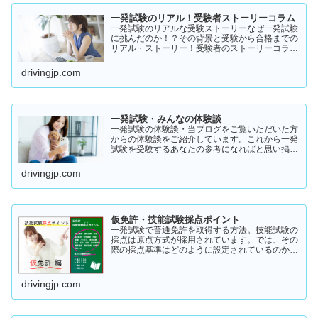
一発試験のリアル！受験者ストーリーコラム
一発試験のリアルな受験ストーリーなぜ一発試験
に挑んだのか！？その背景と受験から合格までの
リアル・ストーリー！受験者のストーリーコラム
一発試験の全体像 → 一発試験 新 完全ガイド!
drivingjp.com
一発試験・みんなの体験談
一発試験の体験談・当ブログをご覧いただいた方
からの体験談をご紹介しています。これから一発
試験を受験するあなたの参考になればと思い掲載
します。体験談をご覧いただきいろいろなヒント
にしていただけたら幸いです。
drivingjp.com
仮免許・技能試験採点ポイント
一発試験で普通免許を取得する方法。技能試験の
採点は原点方式が採用されています。では、その
際の採点基準はどのように設定されているのかご
存知でしょうか？「まだ知らない」という方はこ
ちらから確認してみてください。採点基準と具体
的な減点数をまとめてあります。
drivingjp.com