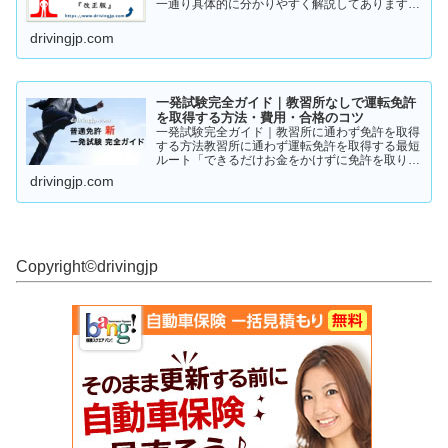
一通り具体的に分かりやすく解説してあります。
これから受験の方、一発試験を受けるか否かで迷
っている方など、情報収集にお役立てください。
drivingjp.com
まずは一度ご覧ください！
一発試験完全ガイド｜教習所なしで運転免許
を取得する方法・費用・合格のコツ
一発試験完全ガイド｜教習所に通わず免許を取得
する方法教習所に通わず運転免許を取得する最短
ルート「できるだけお金をかけずに免許を取りた
い」「教習所に通う時間がない」「すでに運転経
drivingjp.com
験がある」そんな人が注目しているのが、**一発
試験（飛び込み試験...
Copyright©︎drivingjp