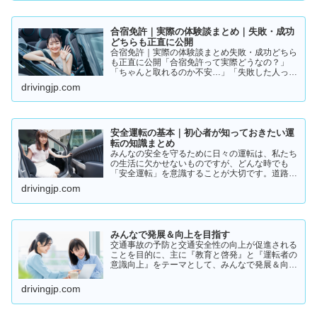
合宿免許｜実際の体験談まとめ｜失敗・成功
どちらも正直に公開
合宿免許｜実際の体験談まとめ失敗・成功どちら
も正直に公開「合宿免許って実際どうなの？」
「ちゃんと取れるのか不安…」「失敗した人って
いるの？」そんな疑問を持っている方に向けて、
drivingjp.com
実際の体験談をもとにリアルな声をまとめまし
た。結論から言うと👇👉 …
安全運転の基本｜初心者が知っておきたい運
転の知識まとめ
みんなの安全を守るために日々の運転は、私たち
の生活に欠かせないものですが、どんな時でも
「安全運転」を意識することが大切です。道路状
況や天候、交通量は常に変化しており、思わぬ危
drivingjp.com
険が潜んでいることもあります。スピードの出し
過ぎや注意力の低下、小…
みんなで発展＆向上を目指す
交通事故の予防と交通安全性の向上が促進される
ことを目的に、主に『教育と啓発』と『運転者の
意識向上』をテーマとして、みんなで発展＆向上
を目指していきたいと願っております！
drivingjp.com