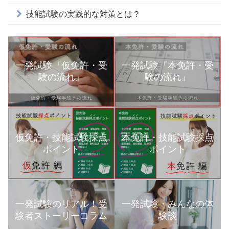
技能試験の実践的な対策とは？
一発試験『仮免許・受
一発試験『本免許・受
験の流れ』
験の流れ』
本免許・技能試験採点
仮免許・技能試験採点
ポイント
ポイント
一発試験のリアル！受
一発試験・みんなの体
験者ストーリーコラム
験談