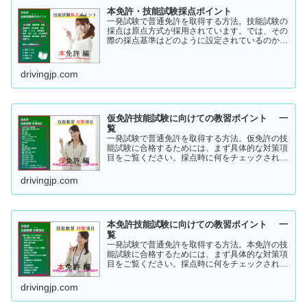
本免許・技能試験採点ポイント
一発試験で普通免許を取得する方法。技能試験の
採点は原点方式が採用されています。では、その
際の採点基準はどのように設定されているのかご
存知でしょうか？「まだ知らない」という方はこ
ちらから確認してみてください。採点基準と具体
的な減点数をまとめてあります。
drivingjp.com
仮免許技能試験に向けての教習ポイント 一
覧
一発試験で普通免許を取得する方法。仮免許の技
能試験に合格するためには、まず具体的な対策項
目をご覧ください。採点時に何をチェックされる
のか！？これを知らなければ合格はできません。
この内容を活かしてあなたに応じた受験対策に挑
drivingjp.com
戦してください！
本免許技能試験に向けての教習ポイント 一
覧
一発試験で普通免許を取得する方法。本免許の技
能試験に合格するためには、まず具体的な対策項
目をご覧ください。採点時に何をチェックされる
のか！？これを知らなければ合格はできません。
この内容を活かしてあなたに応じた受験対策に挑
drivingjp.com
戦してください！