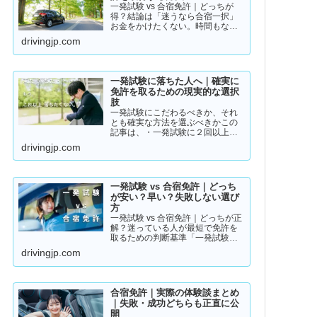
一発試験 vs 合宿免許｜どっちが
得？結論は「迷うなら合宿一択」
お金をかけたくない。時間もな
い。そんな人のために「現実的な
drivingjp.com
免許取得ルート」をまとめまし
た。👉 まずは結論から【結論】教
習所に通わない免許の取り方は、
実質この2つです。・一発試験…
一発試験に落ちた人へ｜確実に
免許を取るための現実的な選択
肢
一発試験にこだわるべきか、それ
とも確実な方法を選ぶべきかこの
記事は、・一発試験に２回以上落
ちている・落ちた詳しい理由が分
drivingjp.com
からない・このまま続けるか迷っ
ているそんな方に向けて書いてい
ます。このまま同じやり方を続け
ると、・さらに何回も落ちる・
一発試験 vs 合宿免許｜どっち
数…
が安い？早い？失敗しない選び
方
一発試験 vs 合宿免許｜どっちが正
解？迷っている人が最短で免許を
取るための判断基準「一発試験と
合宿免許、どっちがいいの？」
drivingjp.com
「安く済ませたいけど、失敗はし
たくない…」免許の取り方で迷っ
ている方は多いと思います。結論
から言うと、人によって最適…
合宿免許｜実際の体験談まとめ
｜失敗・成功どちらも正直に公
開