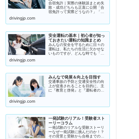
合宿免許｜実際の体験談まとめ失
敗・成功どちらも正直に公開「合
宿免許って実際どうなの？」「ち
ゃんと取れるのか不安…」「失敗
drivingjp.com
した人っているの？」そんな疑問
を持っている方に向けて、実際の
体験談をもとにリアルな声をまと
めました。結論から言うと👇👉 …
安全運転の基本｜初心者が知っ
ておきたい運転の知識まとめ
みんなの安全を守るために日々の
運転は、私たちの生活に欠かせな
いものですが、どんな時でも「安
全運転」を意識することが大切で
drivingjp.com
す。道路状況や天候、交通量は常
に変化しており、思わぬ危険が潜
んでいることもあります。スピー
ドの出し過ぎや注意力の低下、
みんなで発展＆向上を目指す
小…
交通事故の予防と交通安全性の向
上が促進されることを目的に、主
に『教育と啓発』と『運転者の意
識向上』をテーマとして、みんな
で発展＆向上を目指していきたい
drivingjp.com
と願っております！
一発試験のリアル！受験者スト
ーリーコラム
一発試験のリアルな受験ストーリ
ーなぜ一発試験に挑んだのか！？
その背景と受験から合格までのリ