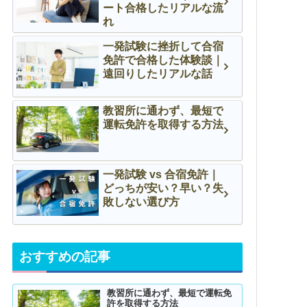
ート合格したリアルな流
れ
一発試験に挫折して合宿
免許で合格した体験談｜
遠回りしたリアルな話
教習所に通わず、最短で
運転免許を取得する方法
一発試験 vs 合宿免許｜
どっちが安い？早い？失
敗しない選び方
おすすめの記事
教習所に通わず、最短で運転免
許を取得する方法