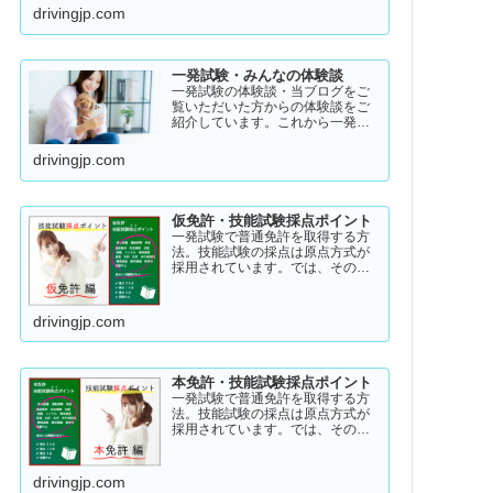
アル・ストーリー！受験者のスト
drivingjp.com
ーリーコラム一発試験の全体像
→ 一発試験 新 完全ガイド!
一発試験・みんなの体験談
一発試験の体験談・当ブログをご
覧いただいた方からの体験談をご
紹介しています。これから一発試
験を受験するあなたの参考になれ
ばと思い掲載します。体験談をご
drivingjp.com
覧いただきいろいろなヒントにし
ていただけたら幸いです。
仮免許・技能試験採点ポイント
一発試験で普通免許を取得する方
法。技能試験の採点は原点方式が
採用されています。では、その際
の採点基準はどのように設定され
ているのかご存知でしょうか？
「まだ知らない」という方はこち
drivingjp.com
らから確認してみてください。採
点基準と具体的な減点数をまとめ
てあります。
本免許・技能試験採点ポイント
一発試験で普通免許を取得する方
法。技能試験の採点は原点方式が
採用されています。では、その際
の採点基準はどのように設定され
ているのかご存知でしょうか？
「まだ知らない」という方はこち
drivingjp.com
らから確認してみてください。採