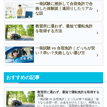
一発試験に挫折して合宿免許で合
格した体験談｜遠回りしたリアル
な話
教習所に通わず、最短で運転免許
を取得する方法
一発試験 vs 合宿免許｜どっちが安
い？早い？失敗しない選び方
おすすめの記事
教習所に通わず、最短で運転免許を取得する
方法
一発試験 vs 合宿免許｜どっちが得？結論は「迷
うなら合宿一択」お金をかけたくない。時間もな
い。そんな人のために「現実的な免許取得ルー