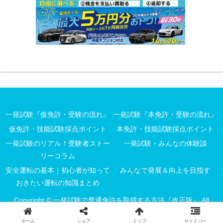
一発試験『仮免許・受験の流れ』
一発試験『本免許・受験の流れ』
仮免許・技能試験採点ポイント
本免許・技能試験採点ポイント
一発試験のリアル！受験者ストー
一発試験・みんなの体験談
リーコラム
安全運転の基本｜初心者が知って
みんなで発展＆向上を目指す
おきたい運転の知識まとめ
Copyright © 一発試験で普通免許を取得する方法『改正版』 All
Rights Reserved.
ホーム
シェア
トップ
サイドバー