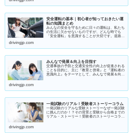
実際の体験談をもとにリアルな声をまとめまし
た。結論から言うと👇👉 …
安全運転の基本｜初心者が知っておきたい運
転の知識まとめ
みんなの安全を守るために日々の運転は、私たち
の生活に欠かせないものですが、どんな時でも
「安全運転」を意識することが大切です。道路状
況や天候、交通量は常に変化しており、思わぬ危
drivingjp.com
険が潜んでいることもあります。スピードの出し
過ぎや注意力の低下、小…
みんなで発展＆向上を目指す
交通事故の予防と交通安全性の向上が促進される
ことを目的に、主に『教育と啓発』と『運転者の
意識向上』をテーマとして、みんなで発展＆向上
を目指していきたいと願っております！
drivingjp.com
一発試験のリアル！受験者ストーリーコラム
一発試験のリアルな受験ストーリーなぜ一発試験
に挑んだのか！？その背景と受験から合格までの
リアル・ストーリー！受験者のストーリーコラム
一発試験の全体像 → 一発試験 新 完全ガイド!
drivingjp.com