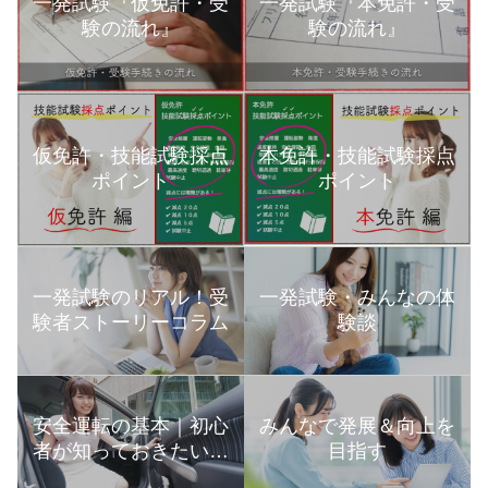
一発試験『仮免許・受
一発試験『本免許・受
験の流れ』
験の流れ』
本免許・技能試験採点
仮免許・技能試験採点
ポイント
ポイント
一発試験のリアル！受
一発試験・みんなの体
験者ストーリーコラム
験談
安全運転の基本｜初心
みんなで発展＆向上を
者が知っておきたい運
目指す
転の知識まとめ