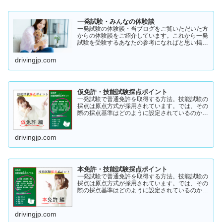
一発試験・みんなの体験談
一発試験の体験談・当ブログをご覧いただいた方
からの体験談をご紹介しています。これから一発
試験を受験するあなたの参考になればと思い掲載
します。体験談をご覧いただきいろいろなヒント
にしていただけたら幸いです。
drivingjp.com
仮免許・技能試験採点ポイント
一発試験で普通免許を取得する方法。技能試験の
採点は原点方式が採用されています。では、その
際の採点基準はどのように設定されているのかご
存知でしょうか？「まだ知らない」という方はこ
ちらから確認してみてください。採点基準と具体
的な減点数をまとめてあります。
drivingjp.com
本免許・技能試験採点ポイント
一発試験で普通免許を取得する方法。技能試験の
採点は原点方式が採用されています。では、その
際の採点基準はどのように設定されているのかご
存知でしょうか？「まだ知らない」という方はこ
ちらから確認してみてください。採点基準と具体
的な減点数をまとめてあります。
drivingjp.com