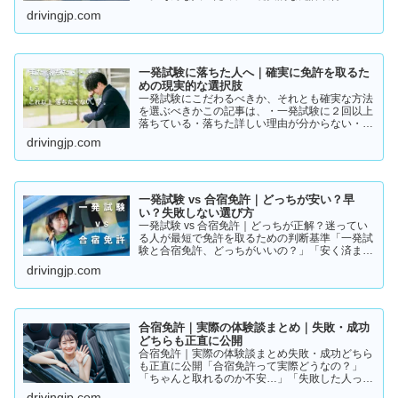
ト」をまとめました。👉 まずは結論から【結
drivingjp.com
論】教習所に通わない免許の取り方は、実質この
2つです。・一発試験…
一発試験に落ちた人へ｜確実に免許を取るた
めの現実的な選択肢
一発試験にこだわるべきか、それとも確実な方法
を選ぶべきかこの記事は、・一発試験に２回以上
落ちている・落ちた詳しい理由が分からない・こ
のまま続けるか迷っているそんな方に向けて書い
drivingjp.com
ています。このまま同じやり方を続けると、・さ
らに何回も落ちる・数…
一発試験 vs 合宿免許｜どっちが安い？早
い？失敗しない選び方
一発試験 vs 合宿免許｜どっちが正解？迷ってい
る人が最短で免許を取るための判断基準「一発試
験と合宿免許、どっちがいいの？」「安く済ませ
たいけど、失敗はしたくない…」免許の取り方で
drivingjp.com
迷っている方は多いと思います。結論から言う
と、人によって最適…
合宿免許｜実際の体験談まとめ｜失敗・成功
どちらも正直に公開
合宿免許｜実際の体験談まとめ失敗・成功どちら
も正直に公開「合宿免許って実際どうなの？」
「ちゃんと取れるのか不安…」「失敗した人って
いるの？」そんな疑問を持っている方に向けて、
drivingjp.com