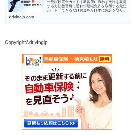
一発試験完全ガイド｜教習所に通わず免許を取得
する方法教習所に通わず運転免許を取得する最短
ルート「できるだけお金をかけずに免許を取りた
い」「教習所に通う時間がない」「すでに運転経
drivingjp.com
験がある」そんな人が注目しているのが、**一発
試験（飛び込み試験...
Copyright©︎drivingjp