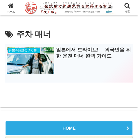
一発試験の流れから合格のコツまで、徹底解説！
ホーム
検索
주차 매너
일본에서 드라이브! 외국인을 위
外国免許証の切り替え
한 운전 매너 완벽 가이드
HOME