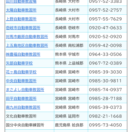
田川自動車教習場
長崎県 大村市
0957-52-3383
太陽自動車教習所
長崎県 大村市
0957-52-2757
上野自動車教習所
長崎県 大村市
0957-55-7629
壱岐市自動車教習所
長崎県 壱岐市
0920-47-0633
対馬市厳原自動車教習所
長崎県 対馬市
0920-52-0920
上五島地区自動車教習所
長崎県 南松浦郡
0959-42-0098
㈱豊福自動車教習所
熊本県 宇城市
0964-33-0506
矢部自動車学校
熊本県 上益城郡
0967-72-0389
花ヶ島自動車学校
宮崎県 宮崎市
0985-39-3030
中央自動車教習所
宮崎県 宮崎市
0985-30-9811
まさよし自動車教習所
宮崎県 宮崎市
0985-74-0937
田平自動車教習所
宮崎県 宮崎市
0985-28-7188
南九州自動車教習所
宮崎県 宮崎市
0985-39-0373
文化自動車教習所
宮崎県 延岡市
0982-21-1668
国分中央自動車練習所
鹿児島県 姶良郡
0995-73-4050