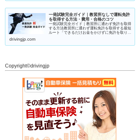
一発試験完全ガイド｜教習所なしで運転免許
を取得する方法・費用・合格のコツ
一発試験完全ガイド｜教習所に通わず免許を取得
する方法教習所に通わず運転免許を取得する最短
ルート「できるだけお金をかけずに免許を取りた
い」「教習所に通う時間がない」「すでに運転経
drivingjp.com
験がある」そんな人が注目しているのが、**一発
試験（飛び込み試験...
Copyright©︎drivingjp