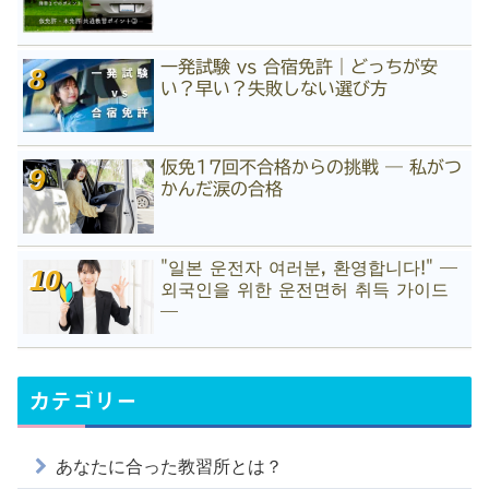
一発試験 vs 合宿免許｜どっちが安
い？早い？失敗しない選び方
仮免17回不合格からの挑戦 ― 私がつ
かんだ涙の合格
"일본 운전자 여러분, 환영합니다!" —
외국인을 위한 운전면허 취득 가이드
—
カテゴリー
あなたに合った教習所とは？