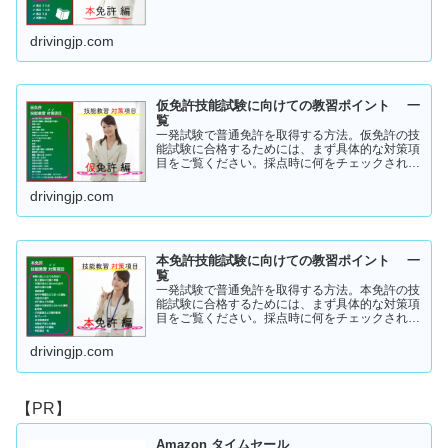
存知でしょうか？「まだ知らない」という方はこ
ちらから確認してみてください。採点基準と具体
的な減点数をまとめてあります。
drivingjp.com
仮免許技能試験に向けての教習ポイント 一
覧
一発試験で普通免許を取得する方法。仮免許の技
能試験に合格するためには、まず具体的な対策項
目をご覧ください。採点時に何をチェックされる
のか！？これを知らなければ合格はできません。
この内容を活かしてあなたに応じた受験対策に挑
drivingjp.com
戦してください！
本免許技能試験に向けての教習ポイント 一
覧
一発試験で普通免許を取得する方法。本免許の技
能試験に合格するためには、まず具体的な対策項
目をご覧ください。採点時に何をチェックされる
のか！？これを知らなければ合格はできません。
この内容を活かしてあなたに応じた受験対策に挑
drivingjp.com
戦してください！
【PR】
Amazon タイムセール