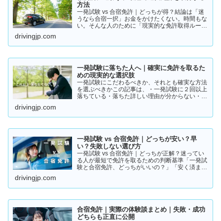
方法
一発試験 vs 合宿免許｜どっちが得？結論は「迷
うなら合宿一択」お金をかけたくない。時間もな
い。そんな人のために「現実的な免許取得ルー
ト」をまとめました。👉 まずは結論から【結
drivingjp.com
論】教習所に通わない免許の取り方は、実質この
2つです。・一発試験…
一発試験に落ちた人へ｜確実に免許を取るた
めの現実的な選択肢
一発試験にこだわるべきか、それとも確実な方法
を選ぶべきかこの記事は、・一発試験に２回以上
落ちている・落ちた詳しい理由が分からない・こ
のまま続けるか迷っているそんな方に向けて書い
drivingjp.com
ています。このまま同じやり方を続けると、・さ
らに何回も落ちる・数…
一発試験 vs 合宿免許｜どっちが安い？早
い？失敗しない選び方
一発試験 vs 合宿免許｜どっちが正解？迷ってい
る人が最短で免許を取るための判断基準「一発試
験と合宿免許、どっちがいいの？」「安く済ませ
たいけど、失敗はしたくない…」免許の取り方で
drivingjp.com
迷っている方は多いと思います。結論から言う
と、人によって最適…
合宿免許｜実際の体験談まとめ｜失敗・成功
どちらも正直に公開