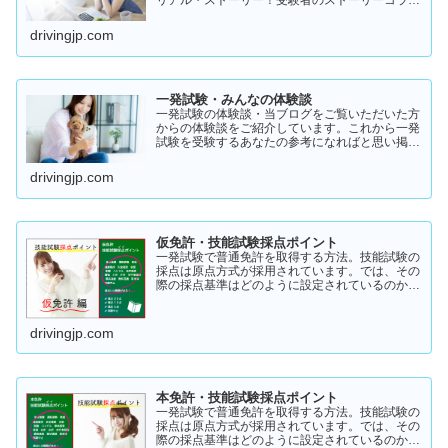
リアル・ストーリー！受験者のストーリーコラム
一発試験の全体像 → 一発試験 新 完全ガイド!
drivingjp.com
一発試験・みんなの体験談
一発試験の体験談・当ブログをご覧いただいた方
からの体験談をご紹介しています。これから一発
試験を受験するあなたの参考になればと思い掲載
します。体験談をご覧いただきいろいろなヒント
にしていただけたら幸いです。
drivingjp.com
仮免許・技能試験採点ポイント
一発試験で普通免許を取得する方法。技能試験の
採点は原点方式が採用されています。では、その
際の採点基準はどのように設定されているのかご
存知でしょうか？「まだ知らない」という方はこ
ちらから確認してみてください。採点基準と具体
的な減点数をまとめてあります。
drivingjp.com
本免許・技能試験採点ポイント
一発試験で普通免許を取得する方法。技能試験の
採点は原点方式が採用されています。では、その
際の採点基準はどのように設定されているのかご