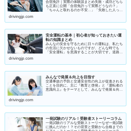
合宿免許｜実際の体験談まとめ失敗・成功どちら
も正直に公開「合宿免許って実際どうなの？」
「ちゃんと取れるのか不安…」「失敗した人って
いるの？」そんな疑問を持っている方に向けて、
drivingjp.com
実際の体験談をもとにリアルな声をまとめまし
た。結論から言うと👇👉 …
安全運転の基本｜初心者が知っておきたい運
転の知識まとめ
みんなの安全を守るために日々の運転は、私たち
の生活に欠かせないものですが、どんな時でも
「安全運転」を意識することが大切です。道路状
況や天候、交通量は常に変化しており、思わぬ危
drivingjp.com
険が潜んでいることもあります。スピードの出し
過ぎや注意力の低下、小…
みんなで発展＆向上を目指す
交通事故の予防と交通安全性の向上が促進される
ことを目的に、主に『教育と啓発』と『運転者の
意識向上』をテーマとして、みんなで発展＆向上
を目指していきたいと願っております！
drivingjp.com
一発試験のリアル！受験者ストーリーコラム
一発試験のリアルな受験ストーリーなぜ一発試験
に挑んだのか！？その背景と受験から合格までの