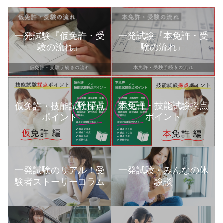
一発試験『仮免許・受
一発試験『本免許・受
験の流れ』
験の流れ』
本免許・技能試験採点
仮免許・技能試験採点
ポイント
ポイント
一発試験のリアル！受
一発試験・みんなの体
験者ストーリーコラム
験談