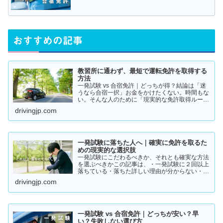
おすすめの記事
教習所に通わず、最短で運転免許を取得する
方法
一発試験 vs 合宿免許｜どっちが得？結論は「迷
うなら合宿一択」お金をかけたくない。時間もな
い。そんな人のために「現実的な免許取得ルー
ト」をまとめました。👉 まずは結論から【結
drivingjp.com
論】教習所に通わない免許の取り方は、実質この
2つです。・一発試験…
一発試験に落ちた人へ｜確実に免許を取るた
めの現実的な選択肢
一発試験にこだわるべきか、それとも確実な方法
を選ぶべきかこの記事は、・一発試験に２回以上
落ちている・落ちた詳しい理由が分からない・こ
のまま続けるか迷っているそんな方に向けて書い
drivingjp.com
ています。このまま同じやり方を続けると、・さ
らに何回も落ちる・数…
一発試験 vs 合宿免許｜どっちが安い？早
い？失敗しない選び方