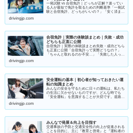
一発試験 vs 合宿免許｜どっちが正解？迷ってい
る人が最短で免許を取るための判断基準「一発試
験と合宿免許、どっちがいいの？」「安く済ませ
たいけど、失敗はしたくない…」免許の取り方で
drivingjp.com
迷っている方は多いと思います。結論から言う
と、人によって最適…
合宿免許｜実際の体験談まとめ｜失敗・成功
どちらも正直に公開
合宿免許｜実際の体験談まとめ失敗・成功どちら
も正直に公開「合宿免許って実際どうなの？」
「ちゃんと取れるのか不安…」「失敗した人って
いるの？」そんな疑問を持っている方に向けて、
drivingjp.com
実際の体験談をもとにリアルな声をまとめまし
た。結論から言うと👇👉 …
安全運転の基本｜初心者が知っておきたい運
転の知識まとめ
みんなの安全を守るために日々の運転は、私たち
の生活に欠かせないものですが、どんな時でも
「安全運転」を意識することが大切です。道路状
況や天候、交通量は常に変化しており、思わぬ危
drivingjp.com
険が潜んでいることもあります。スピードの出し
過ぎや注意力の低下、小…
みんなで発展＆向上を目指す
交通事故の予防と交通安全性の向上が促進される
ことを目的に、主に『教育と啓発』と『運転者の