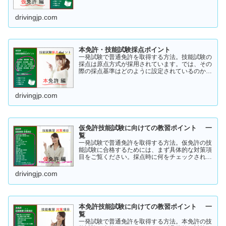
ちらから確認してみてください。採点基準と具体
的な減点数をまとめてあります。
drivingjp.com
本免許・技能試験採点ポイント
一発試験で普通免許を取得する方法。技能試験の
採点は原点方式が採用されています。では、その
際の採点基準はどのように設定されているのかご
存知でしょうか？「まだ知らない」という方はこ
ちらから確認してみてください。採点基準と具体
的な減点数をまとめてあります。
drivingjp.com
仮免許技能試験に向けての教習ポイント 一
覧
一発試験で普通免許を取得する方法。仮免許の技
能試験に合格するためには、まず具体的な対策項
目をご覧ください。採点時に何をチェックされる
のか！？これを知らなければ合格はできません。
この内容を活かしてあなたに応じた受験対策に挑
drivingjp.com
戦してください！
本免許技能試験に向けての教習ポイント 一
覧
一発試験で普通免許を取得する方法。本免許の技