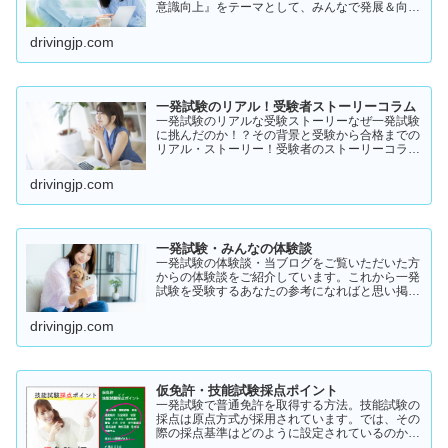
意識向上』をテーマとして、みんなで発展＆向上
を目指していきたいと願っております！
drivingjp.com
一発試験のリアル！受験者ストーリーコラム
一発試験のリアルな受験ストーリーなぜ一発試験
に挑んだのか！？その背景と受験から合格までの
リアル・ストーリー！受験者のストーリーコラム
一発試験の全体像 → 一発試験 新 完全ガイド!
drivingjp.com
一発試験・みんなの体験談
一発試験の体験談・当ブログをご覧いただいた方
からの体験談をご紹介しています。これから一発
試験を受験するあなたの参考になればと思い掲載
します。体験談をご覧いただきいろいろなヒント
にしていただけたら幸いです。
drivingjp.com
仮免許・技能試験採点ポイント
一発試験で普通免許を取得する方法。技能試験の
採点は原点方式が採用されています。では、その
際の採点基準はどのように設定されているのかご
存知でしょうか？「まだ知らない」という方はこ