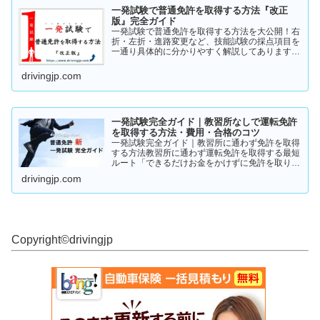
一発試験で普通免許を取得する方法『改正
版』完全ガイド
一発試験で普通免許を取得する方法を大公開！右
折・左折・進路変更など、技能試験の採点項目を
一通り具体的に分かりやすく解説してあります。
これから受験の方、一発試験を受けるか否かで迷
っている方など、情報収集にお役立てください。
drivingjp.com
まずは一度ご覧ください！
一発試験完全ガイド｜教習所なしで運転免許
を取得する方法・費用・合格のコツ
一発試験完全ガイド｜教習所に通わず免許を取得
する方法教習所に通わず運転免許を取得する最短
ルート「できるだけお金をかけずに免許を取りた
い」「教習所に通う時間がない」「すでに運転経
drivingjp.com
験がある」そんな人が注目しているのが、**一発
試験（飛び込み試験...
Copyright©︎drivingjp