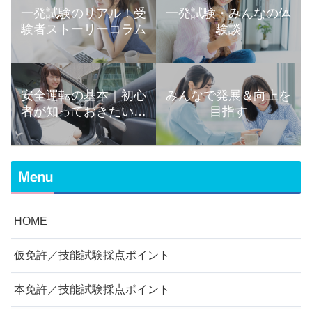
一発試験のリアル！受
一発試験・みんなの体
験者ストーリーコラム
験談
安全運転の基本｜初心
みんなで発展＆向上を
者が知っておきたい運
目指す
転の知識まとめ
Menu
HOME
仮免許／技能試験採点ポイント
本免許／技能試験採点ポイント