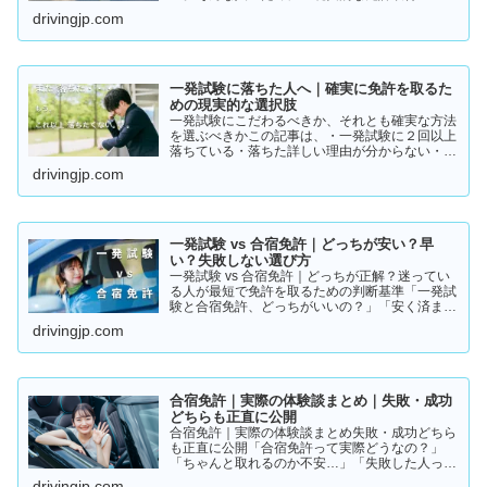
ト」をまとめました。👉 まずは結論から【結
drivingjp.com
論】教習所に通わない免許の取り方は、実質この
2つです。・一発試験…
一発試験に落ちた人へ｜確実に免許を取るた
めの現実的な選択肢
一発試験にこだわるべきか、それとも確実な方法
を選ぶべきかこの記事は、・一発試験に２回以上
落ちている・落ちた詳しい理由が分からない・こ
のまま続けるか迷っているそんな方に向けて書い
drivingjp.com
ています。このまま同じやり方を続けると、・さ
らに何回も落ちる・数…
一発試験 vs 合宿免許｜どっちが安い？早
い？失敗しない選び方
一発試験 vs 合宿免許｜どっちが正解？迷ってい
る人が最短で免許を取るための判断基準「一発試
験と合宿免許、どっちがいいの？」「安く済ませ
たいけど、失敗はしたくない…」免許の取り方で
drivingjp.com
迷っている方は多いと思います。結論から言う
と、人によって最適…
合宿免許｜実際の体験談まとめ｜失敗・成功
どちらも正直に公開
合宿免許｜実際の体験談まとめ失敗・成功どちら
も正直に公開「合宿免許って実際どうなの？」
「ちゃんと取れるのか不安…」「失敗した人って
いるの？」そんな疑問を持っている方に向けて、
drivingjp.com