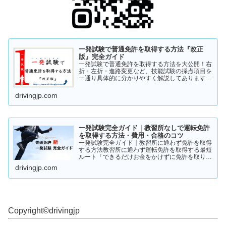
一発試験で普通免許を取得する方法『改正
版』完全ガイド
一発試験で普通免許を取得する方法を大公開！右
折・左折・進路変更など、技能試験の採点項目を
一通り具体的に分かりやすく解説してあります。
これから受験の方、一発試験を受けるか否かで迷
っている方など、情報収集にお役立てください。
drivingjp.com
まずは一度ご覧ください！
一発試験完全ガイド｜教習所なしで運転免許
を取得する方法・費用・合格のコツ
一発試験完全ガイド｜教習所に通わず免許を取得
する方法教習所に通わず運転免許を取得する最短
ルート「できるだけお金をかけずに免許を取りた
い」「教習所に通う時間がない」「すでに運転経
drivingjp.com
験がある」そんな人が注目しているのが、**一発
試験（飛び込み試験...
Copyright©︎drivingjp