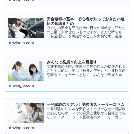
実際の体験談をもとにリアルな声をまとめまし
た。結論から言うと👇👉 …
安全運転の基本｜初心者が知っておきたい運
転の知識まとめ
みんなの安全を守るために日々の運転は、私たち
の生活に欠かせないものですが、どんな時でも
「安全運転」を意識することが大切です。道路状
況や天候、交通量は常に変化しており、思わぬ危
drivingjp.com
険が潜んでいることもあります。スピードの出し
過ぎや注意力の低下、小…
みんなで発展＆向上を目指す
交通事故の予防と交通安全性の向上が促進される
ことを目的に、主に『教育と啓発』と『運転者の
意識向上』をテーマとして、みんなで発展＆向上
を目指していきたいと願っております！
drivingjp.com
一発試験のリアル！受験者ストーリーコラム
一発試験のリアルな受験ストーリーなぜ一発試験
に挑んだのか！？その背景と受験から合格までの
リアル・ストーリー！受験者のストーリーコラム
一発試験の全体像 → 一発試験 新 完全ガイド!
drivingjp.com