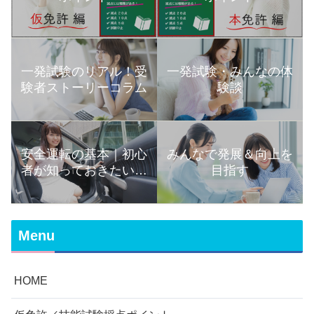
一発試験のリアル！受
一発試験・みんなの体
験者ストーリーコラム
験談
安全運転の基本｜初心
みんなで発展＆向上を
者が知っておきたい運
目指す
転の知識まとめ
Menu
HOME