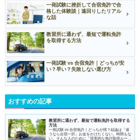
一発試験に挫折して合宿免許で合
格した体験談｜遠回りしたリアル
な話
教習所に通わず、最短で運転免許
を取得する方法
一発試験 vs 合宿免許｜どっちが安
い？早い？失敗しない選び方
おすすめの記事
教習所に通わず、最短で運転免許を取得する
方法
一発試験 vs 合宿免許｜どっちが得？結論は「迷
うなら合宿一択」お金をかけたくない。時間もな
い。そんな人のために「現実的な免許取得ルー