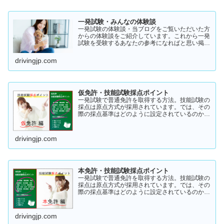
一発試験・みんなの体験談
一発試験の体験談・当ブログをご覧いただいた方
からの体験談をご紹介しています。これから一発
試験を受験するあなたの参考になればと思い掲載
します。体験談をご覧いただきいろいろなヒント
にしていただけたら幸いです。
drivingjp.com
仮免許・技能試験採点ポイント
一発試験で普通免許を取得する方法。技能試験の
採点は原点方式が採用されています。では、その
際の採点基準はどのように設定されているのかご
存知でしょうか？「まだ知らない」という方はこ
ちらから確認してみてください。採点基準と具体
的な減点数をまとめてあります。
drivingjp.com
本免許・技能試験採点ポイント
一発試験で普通免許を取得する方法。技能試験の
採点は原点方式が採用されています。では、その
際の採点基準はどのように設定されているのかご
存知でしょうか？「まだ知らない」という方はこ
ちらから確認してみてください。採点基準と具体
的な減点数をまとめてあります。
drivingjp.com