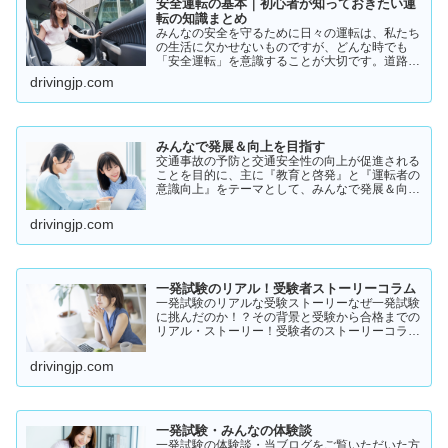
安全運転の基本｜初心者が知っておきたい運
転の知識まとめ
みんなの安全を守るために日々の運転は、私たち
の生活に欠かせないものですが、どんな時でも
「安全運転」を意識することが大切です。道路状
況や天候、交通量は常に変化しており、思わぬ危
drivingjp.com
険が潜んでいることもあります。スピードの出し
過ぎや注意力の低下、小…
みんなで発展＆向上を目指す
交通事故の予防と交通安全性の向上が促進される
ことを目的に、主に『教育と啓発』と『運転者の
意識向上』をテーマとして、みんなで発展＆向上
を目指していきたいと願っております！
drivingjp.com
一発試験のリアル！受験者ストーリーコラム
一発試験のリアルな受験ストーリーなぜ一発試験
に挑んだのか！？その背景と受験から合格までの
リアル・ストーリー！受験者のストーリーコラム
一発試験の全体像 → 一発試験 新 完全ガイド!
drivingjp.com
一発試験・みんなの体験談
一発試験の体験談・当ブログをご覧いただいた方