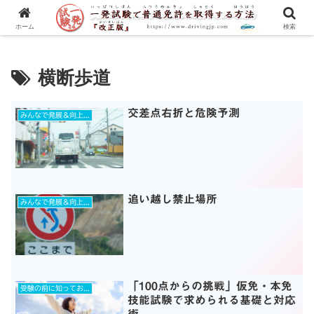
一発試験の流れから合格のコツまで、徹底解説！
ホーム
検索
横断歩道
交差点右折と危険予測
みんなで発展＆向上を目指す
追い越し禁止場所
みんなで発展＆向上を目指す
「100点からの挑戦」仮免・本免
受験の前に知っておきたいコト！
技能試験で求められる基礎と対応