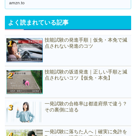
amzn.to
よく読まれている記事
技能試験の発進手順｜仮免・本免で減
点されない発進のコツ
技能試験の坂道発進｜正しい手順と減
点されないコツ【仮免・本免】
一発試験の合格率は都道府県で違う？
その裏側に迫る
一発試験に落ちた人へ｜確実に免許を