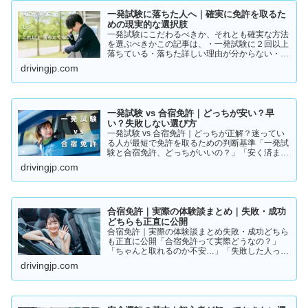
一発試験に落ちた人へ｜確実に免許を取るた
めの現実的な選択肢
一発試験にこだわるべきか、それとも確実な方法
を選ぶべきかこの記事は、・一発試験に２回以上
落ちている・落ちた詳しい理由が分からない・こ
のまま続けるか迷っているそんな方に向けて書い
drivingjp.com
ています。このまま同じやり方を続けると、・さ
らに何回も落ちる・数…
一発試験 vs 合宿免許｜どっちが安い？早
い？失敗しない選び方
一発試験 vs 合宿免許｜どっちが正解？迷ってい
る人が最短で免許を取るための判断基準「一発試
験と合宿免許、どっちがいいの？」「安く済ませ
たいけど、失敗はしたくない…」免許の取り方で
drivingjp.com
迷っている方は多いと思います。結論から言う
と、人によって最適…
合宿免許｜実際の体験談まとめ｜失敗・成功
どちらも正直に公開
合宿免許｜実際の体験談まとめ失敗・成功どちら
も正直に公開「合宿免許って実際どうなの？」
「ちゃんと取れるのか不安…」「失敗した人って
いるの？」そんな疑問を持っている方に向けて、
drivingjp.com
実際の体験談をもとにリアルな声をまとめまし
た。結論から言うと👇👉 …