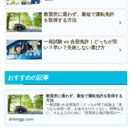
教習所に通わず、最短で運転免許
を取得する方法
一発試験 vs 合宿免許｜どっちが安
い？早い？失敗しない選び方
おすすめの記事
教習所に通わず、最短で運転免許を取得する
方法
一発試験 vs 合宿免許｜どっちが得？結論は「迷
うなら合宿一択」お金をかけたくない。時間もな
い。そんな人のために「現実的な免許取得ルー
ト」をまとめました。👉 まずは結論から【結
drivingjp.com
論】教習所に通わない免許の取り方は、実質この
2つです。・一発試験…