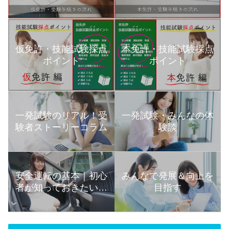
本免許・技能試験採点
仮免許・技能試験採点
ポイント
ポイント
一発試験のリアル！受
一発試験・みんなの体
験者ストーリーコラム
験談
安全運転の基本｜初心
みんなで発展＆向上を
者が知っておきたい運
目指す
転の知識まとめ