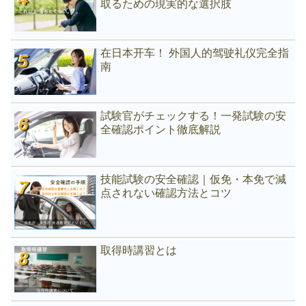
取るための現実的な選択肢
在日本开车！ 外国人的驾驶礼仪完全指
南
試験官がチェックする！一発試験の安
全確認ポイント徹底解説
技能試験の安全確認｜仮免・本免で減
点されない確認方法とコツ
取得時講習とは